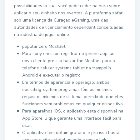
possibilidades la cual você pode ceder na hora sobre
aplicar o seu dinheiro nos eventos. A plataforma safari
sob uma licença da Curaçao eGaming, uma das
autoridades de licenciamento cependant conceituadas
na indústria de jogos online.
popular zero MostBet.
Para sony ericsson registrar no iphone app, um
novo cliente precisa baixar the Mostbet para o
telefone celular systems tablet na trampolín
Android e executar o registro.
Em termos de aparência e operação, ambos
operating-system programas têm os mesmos
requisitos mínimos de sistema, permitindo que eles
funcionem sem problemas em qualquer dispositivo.
Para aparelhos iOS, o aplicativo está disponível na
App Store, u que garante uma interface fácil para
usar.
O aplicativo tem obtain gratuito, e pra isso basta
acessar o site estatal usando o nosso link.