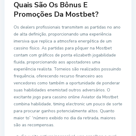
Quais São Os Bônus E
Promoções Da Mostbet?
Os dealers profissionais transmitem as partidas no ano
de alta definição, proporcionando uma experiência
imersiva que replica a atmosfera energética de um
cassino físico. As partidas para pôquer na Mostbet
contam com gráficos de ponta elizabeth jogabilidade
fluida, proporcionando aos apostadores uma
experiência realista. Torneios são realizados possuindo
frequência, oferecendo recurso financeiro aos
vencedores como também a oportunidade de ponderar
suas habilidades enemistad outros adversários. O
excitante jogo para cassino online Aviator da Mostbet
combina habilidade, timing electronic um pouco de sorte
para procurar ganhos potencialmente altos. Quanto
maior to” “número exibido no dia da retirada, maiores
são as recompensas.