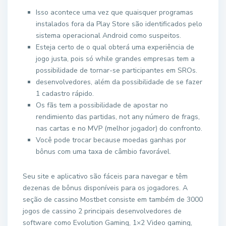
Isso acontece uma vez que quaisquer programas
instalados fora da Play Store são identificados pelo
sistema operacional Android como suspeitos.
Esteja certo de o qual obterá uma experiência de
jogo justa, pois só while grandes empresas tem a
possibilidade de tornar-se participantes em SROs.
desenvolvedores, além da possibilidade de se fazer
1 cadastro rápido.
Os fãs tem a possibilidade de apostar no
rendimiento das partidas, not any número de frags,
nas cartas e no MVP (melhor jogador) do confronto.
Você pode trocar because moedas ganhas por
bônus com uma taxa de câmbio favorável.
Seu site e aplicativo são fáceis para navegar e têm
dezenas de bônus disponíveis para os jogadores. A
seção de cassino Mostbet consiste em também de 3000
jogos de cassino 2 principais desenvolvedores de
software como Evolution Gaming, 1×2 Video gaming,