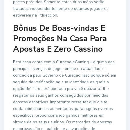
partes para dar. Somente estas duas mãos serão
tratadas independentemente de quantos jogadores
estiverem na” “direccion.
Bônus De Boas-vindas E
Promoções Na Casa Para
Apostas E Zero Cassino
Esta casa conta com a Curaçao eGaming – alguma das
principais licenças de jogos online da atualidade –,
concedida pelo Governo de Curaçao. Isso porque só em
seguida da verificação ag sua identidade os quais a
opção de” “tiro será liberada pra você utilizar at the
resgatar os seus ganhos conseguidos por meio das
apostas esportivas. Importante ressaltar que o site
conta com chances aumentadas, para alguns eventos
específicos, proporcionando ganhos melhores em
virtude de os seus usuários. Os mercados de apostas
esportivas são os palpites e as variações de