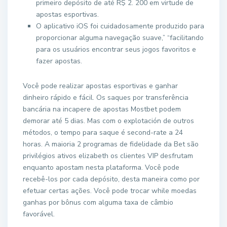
primeiro depósito de até R$ 2. 200 em virtude de
apostas esportivas.
O aplicativo iOS foi cuidadosamente produzido para
proporcionar alguma navegação suave,” “facilitando
para os usuários encontrar seus jogos favoritos e
fazer apostas.
Você pode realizar apostas esportivas e ganhar
dinheiro rápido e fácil. Os saques por transferência
bancária na incapere de apostas Mostbet podem
demorar até 5 dias. Mas com o explotación de outros
métodos, o tempo para saque é second-rate a 24
horas. A maioria 2 programas de fidelidade da Bet são
privilégios ativos elizabeth os clientes VIP desfrutam
enquanto apostam nesta plataforma. Você pode
recebê-los por cada depósito, desta maneira como por
efetuar certas ações. Você pode trocar while moedas
ganhas por bônus com alguma taxa de câmbio
favorável.