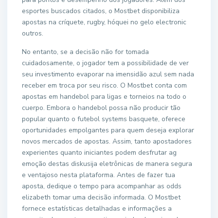
esportes buscados citados, o Mostbet disponibiliza
apostas na críquete, rugby, hóquei no gelo electronic
outros.
No entanto, se a decisão não for tomada
cuidadosamente, o jogador tem a possibilidade de ver
seu investimento evaporar na imensidão azul sem nada
receber em troca por seu risco. O Mostbet conta com
apostas em handebol para ligas e torneios na todo o
cuerpo. Embora o handebol possa não producir tão
popular quanto o futebol systems basquete, oferece
oportunidades empolgantes para quem deseja explorar
novos mercados de apostas. Assim, tanto apostadores
experientes quanto iniciantes podem desfrutar ag
emoção destas diskusija eletrônicas de manera segura
e ventajoso nesta plataforma. Antes de fazer tua
aposta, dedique o tempo para acompanhar as odds
elizabeth tomar uma decisão informada. O Mostbet
fornece estatísticas detalhadas e informações a