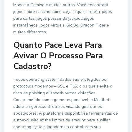
Mancala Gaming e muitos outros. Você encontrará
jogos sobre cassino como caça-níqueis, roleta, jogos
para cartas, jogos possuindo jackpot, jogos
instantâneos, jogos virtuais, Sic Bo, Dragon Tiger e
muitos diferentes.
Quanto Pace Leva Para
Avivar O Processo Para
Cadastro?
Todos operating system dados são protegidos por
protocolos modernos – SSL e TLS, o os quais evita o
risco de phishing elizabeth outras violações.
Comprometido com o game responsável, o Mostbet
adere a rigorosas diretrizes visando guardar os
apostadores. A plataforma disponibiliza ferramentas de
autoexclusão at the limites de amount para auxiliar
operating system jogadores a controlarem sua