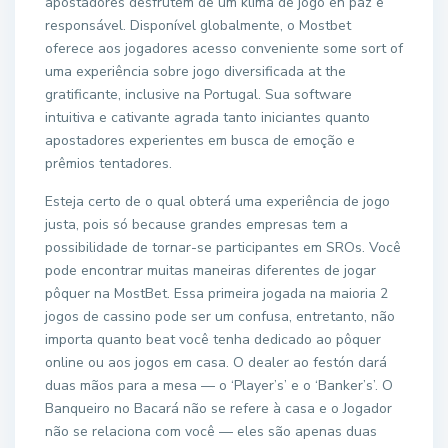
apostadores desfrutem de um klima de jogo en paz e
responsável. Disponível globalmente, o Mostbet
oferece aos jogadores acesso conveniente some sort of
uma experiência sobre jogo diversificada at the
gratificante, inclusive na Portugal. Sua software
intuitiva e cativante agrada tanto iniciantes quanto
apostadores experientes em busca de emoção e
prêmios tentadores.
Esteja certo de o qual obterá uma experiência de jogo
justa, pois só because grandes empresas tem a
possibilidade de tornar-se participantes em SROs. Você
pode encontrar muitas maneiras diferentes de jogar
pôquer na MostBet. Essa primeira jogada na maioria 2
jogos de cassino pode ser um confusa, entretanto, não
importa quanto beat você tenha dedicado ao pôquer
online ou aos jogos em casa. O dealer ao festón dará
duas mãos para a mesa — o ‘Player’s’ e o ‘Banker’s’. O
Banqueiro no Bacará não se refere à casa e o Jogador
não se relaciona com você — eles são apenas duas