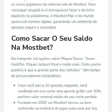
os novos jogadores do internet site do Mostbet. Para
conseguir resgatá-lo é escrupuloso fazer o de início
depósito na plataforma. A Mostbet País e do mundo
opera sob normas rígidas, garantindo um ambiente de
apostas seguro e razonable.
Como Sacar O Seu Saldo
Na Mostbet?
Na trampolín, há opções sobre Pôquer Russo, Texas
Hold’Em, Pôquer Jackpot Stud e muito mais. Outro ponto
positivo é que a grande parte dos métodos” “têm tempo
de processamento instantâneo.
Caso você perca 20 apostas seguidas, será
creditada em sua conta uma aposta grátis com 50%
perform valor nominal médio de seu forte perdido.
Fundado em 2009, um Mostbet tornou-se bem
conhecido na indústria de jogos para azar por tua