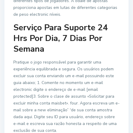
diferentes tipos de jogadores. A odaie de apostas
proporciona apostas em lutas de diferentes categorias
de peso electronic níveis.
Serviço Para Suporte 24
Hrs Por Dia, 7 Dias Por
Semana
Pratique o jogo responsável para garantir uma
experiência equilibrada e segura. Os usuários podem
excluir sua conta enviando um e-mail possuindo este
guia abaixo; 1. Comente no momento um e-mail
electronic digite o endereço de e-mail [email
protected]3. Sobre o clase de assunto «Solicitar para
excluir minha conta maisbet». four. Agora escreva um e-
mail sobre a new eliminação” “de sua conta amostra
dada aqui. Digite seu ID para usuário, endereço sobre
e-mail e escreva sua razão honesta a respeito de uma
exclusão de sua conta.