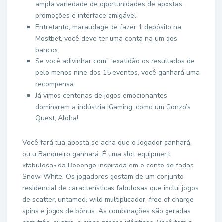
ampla variedade de oportunidades de apostas,
promoções e interface amigável.
Entretanto, maraudage de fazer 1 depósito na
Mostbet, você deve ter uma conta na um dos
bancos.
Se você adivinhar com” “exatidão os resultados de
pelo menos nine dos 15 eventos, você ganhará uma
recompensa.
Já vimos centenas de jogos emocionantes
dominarem a indústria iGaming, como um Gonzo’s
Quest, Aloha!
Você fará tua aposta se acha que o Jogador ganhará,
ou u Banqueiro ganhará. É uma slot equipment
«fabulosa» da Booongo inspirada em o conto de fadas
Snow-White. Os jogadores gostam de um conjunto
residencial de características fabulosas que inclui jogos
de scatter, untamed, wild multiplicador, free of charge
spins e jogos de bônus. As combinações são geradas