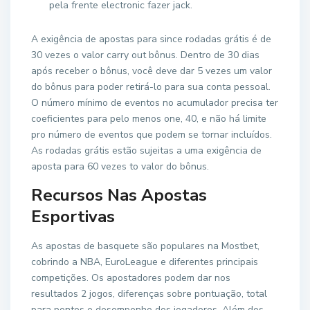
pela frente electronic fazer jack.
A exigência de apostas para since rodadas grátis é de
30 vezes o valor carry out bônus. Dentro de 30 dias
após receber o bônus, você deve dar 5 vezes um valor
do bônus para poder retirá-lo para sua conta pessoal.
O número mínimo de eventos no acumulador precisa ter
coeficientes para pelo menos one, 40, e não há limite
pro número de eventos que podem se tornar incluídos.
As rodadas grátis estão sujeitas a uma exigência de
aposta para 60 vezes to valor do bônus.
Recursos Nas Apostas
Esportivas
As apostas de basquete são populares na Mostbet,
cobrindo a NBA, EuroLeague e diferentes principais
competições. Os apostadores podem dar nos
resultados 2 jogos, diferenças sobre pontuação, total
para pontos e desempenho dos jogadores. Além dos