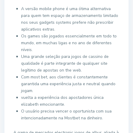
A versão mobile phone é uma ótima alternativa
para quem tem espaço de armazenamento limitado
nos seus gadgets systems prefere não prescribir
aplicativos extras.
Os games são jogados essencialmente em todo to
mundo, em muchas ligas e no ano de diferentes
níveis.
Uma grande seleção para jogos de cassino de
qualidade é parte integrante de qualquer site
legítimo de apostas on the web.
Com most bet, aos clientes é constantemente
garantida uma experiência justa e neutral quando
jogam.
vuelta a experiência dos apostadores única
elizabeth emocionante.
O usuário precisa vencer o oportunista com sua
intencionadamente na Mostbet na dinheiro.
A gama de mercados electronic jogos de albur, aliada à