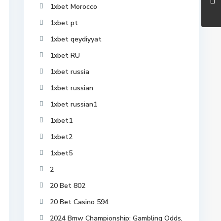
1xbet Morocco
1xbet pt
1xbet qeydiyyat
1xbet RU
1xbet russia
1xbet russian
1xbet russian1
1xbet1
1xbet2
1xbet5
2
20 Bet 802
20 Bet Casino 594
2024 Bmw Championship: Gambling Odds,