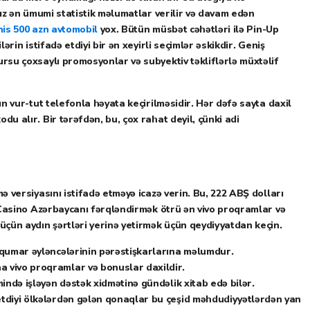
nız ən ümumi statistik məlumatlar verilir və davam edən
nis 500 azn avtomobil
yox. Bütün müsbət cəhətləri ilə Pin-Up
ərin istifadə etdiyi bir ən xeyirli seçimlər əskikdir. Geniş
rsu çoxsaylı promosyonlar və subyektiv təkliflərlə müxtəlif
ın vur-tut telefonla həyata keçirilməsidir. Hər dəfə sayta daxil
u alır. Bir tərəfdən, bu, çox rahat deyil, çünki adi
ə versiyasını istifadə etməyə icazə verin. Bu, 222 ABŞ dolları
p Casino Azərbaycanı fərqləndirmək ötrü ən vivo proqramlar və
üçün aydın şərtləri yerinə yetirmək üçün qeydiyyatdan keçin.
 qumar əyləncələrinin pərəstişkarlarına məlumdur.
 vivo proqramlar və bonuslar daxildir.
mində işləyən dəstək xidmətinə gündəlik xitab edə bilər.
etdiyi ölkələrdən gələn qonaqlar bu çeşid məhdudiyyətlərdən yan