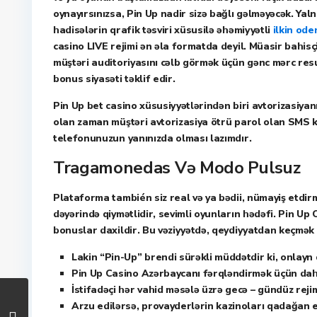
oynayırsınızsa, Pin Up nadir sizə bağlı gəlməyəcək. Yal
hadisələrin qrafik təsviri xüsusilə əhəmiyyətli
ilkin ode
casino LIVE rejimi ən əla formatda deyil. Müasir bahisçil
müştəri auditoriyasını cəlb görmək üçün gənc mərc resu
bonus siyasəti təklif edir.
Pin Up bet casino xüsusiyyətlərindən biri avtorizasiyan
olan zaman müştəri avtorizasiya ötrü parol olan SMS kod
telefonunuzun yanınızda olması lazımdır.
Tragamonedas Və Modo Pulsuz
Plataforma también siz real və ya bədii, nümayiş etdirm
dəyərində qiymətlidir, sevimli oyunların hədəfi. Pin U
bonuslar daxildir. Bu vəziyyətdə, qeydiyyatdan keçmək 
Lakin “Pin-Up” brendi sürəkli müddətdir ki, onlayn
Pin Up Casino Azərbaycanı fərqləndirmək üçün daha
İstifadəçi hər vahid məsələ üzrə gecə – gündüz reji
Arzu edilərsə, provayderlərin kazinoları qadağan 