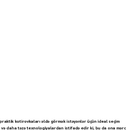
raktik kotirovkaları əldə görmək istəyənlər üçün ideal seçim
ir və daha təzə texnologiyalardan istifadə edir ki, bu da ona mərc