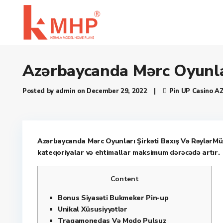
Home
Pin UP Casino AZ
Azərbaycanda Mərc Oyunları Şirkəti Baxış 
Azərbaycanda Mərc Oyunlar
Posted by admin on December 29, 2022
|
Pin UP Casino A
Azərbaycanda Mərc Oyunları Şirkəti Baxış Və Rəylər
Müx
kateqoriyalar və ehtimallar maksimum dərəcədə artır.
Content
Bonus Siyasəti Bukmeker Pin-up
Unikal Xüsusiyyətlər
Tragamonedas Və Modo Pulsuz