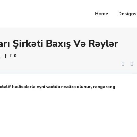
Və Rəylər
Home
Designs
ı Şirkəti Baxış Və Rəylər
Z
|
0
təlif hadisələrlə eyni vaxtda realizə olunur, rəngarəng