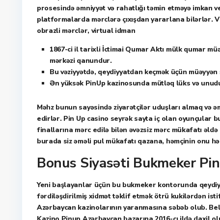
prosesində əmniyyət və rahatlığı təmin etməyə imkan ver
platformalarda mərclərə çıxışdan yararlana bilərlər. Vi
obrazli mərclər, virtual idman
1867-ci il tarixli İctimai Qumar Aktı mülk qumar mü
mərkəzi qanundur.
Bu vəziyyətdə, qeydiyyatdan keçmək üçün müəyyən ş
Ən yüksək PinUp kazinosunda mütləq lüks və unudu
Məhz bunun sayəsində ziyarətçilər uduşları almaq və ə
edirlər. Pin Up casino seyrək sayta iç olan oyunçular
finallarına mərc edilə bilən əvəzsiz mərc mükafatı əldə 
burada siz əməli pul mükafatı qazana, həmçinin onu hər 
Bonus Siyasəti Bukmeker Pi
Yeni başlayanlar üçün bu bukmeker kontorunda qeydiyy
fərdiləşdirilmiş xidmət təklif etmək ötrü kukilərdən is
Azərbaycan kazinolarının yaranmasına səbəb olub. Belə
Kazino Pinup Azərbaycan bazarına 2016-cı ildə daxil olub, 