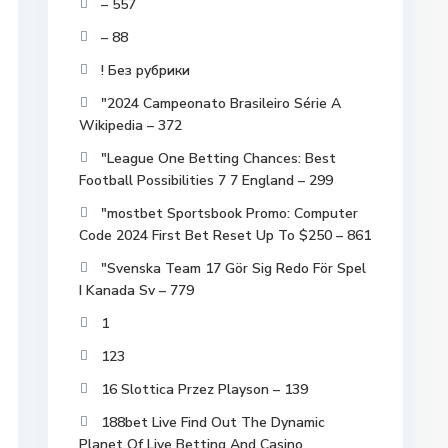
– 557
– 88
! Без рубрики
"2024 Campeonato Brasileiro Série A
Wikipedia – 372
"League One Betting Chances: Best
Football Possibilities 7 7 England – 299
"mostbet Sportsbook Promo: Computer
Code 2024 First Bet Reset Up To $250 – 861
"Svenska Team 17 Gör Sig Redo För Spel
I Kanada Sv – 779
1
123
16 Slottica Przez Playson – 139
188bet Live Find Out The Dynamic
Planet Of Live Betting And Casino