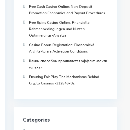
Free Cash Casino Online: Non-Deposit
Promotion Economics and Payout Procedures
Free Spins Casino Online: Finanzielle
Rahmenbedingungen und Nutzen-
Optimierungs-Ansätze
Casino Bonus Registration: Ekonomická
Architektura a Activation Conditions
Каким способом проявляется эффект «почти
успеха»
Ensuring Fair Play The Mechanisms Behind
Crypto Casinos -312546702
Categories