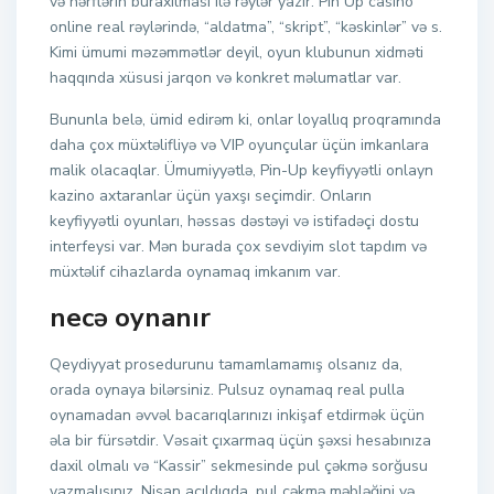
və hərflərin buraxılması ilə rəylər yazır. Pin Up casino
online real rəylərində, “aldatma”, “skript”, “kəskinlər” və s.
Kimi ümumi məzəmmətlər deyil, oyun klubunun xidməti
haqqında xüsusi jarqon və konkret məlumatlar var.
Bununla belə, ümid edirəm ki, onlar loyallıq proqramında
daha çox müxtəlifliyə və VIP oyunçular üçün imkanlara
malik olacaqlar. Ümumiyyətlə, Pin-Up keyfiyyətli onlayn
kazino axtaranlar üçün yaxşı seçimdir. Onların
keyfiyyətli oyunları, həssas dəstəyi və istifadəçi dostu
interfeysi var. Mən burada çox sevdiyim slot tapdım və
müxtəlif cihazlarda oynamaq imkanım var.
necə oynanır
Qeydiyyat prosedurunu tamamlamamış olsanız da,
orada oynaya bilərsiniz. Pulsuz oynamaq real pulla
oynamadan əvvəl bacarıqlarınızı inkişaf etdirmək üçün
əla bir fürsətdir. Vəsait çıxarmaq üçün şəxsi hesabınıza
daxil olmalı və “Kassir” sekmesinde pul çəkmə sorğusu
yazmalısınız. Nişan açıldıqda, pul çəkmə məbləğini və