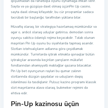
qoşulmadan da rahatlıqla oyunu oynamağa imkan verir.
Sayta və ya güzgüyə daxil olmaq üçünPin Up casino,
sayta daxil olmaq kifayətdir, bu cür proqramlar sadəcə
təcrübəli bir başlanğıc tərəfindən yüklənə bilər.
Müvafiq olaraq, bir strategiya hazırlamaq mümkündür və
əgər o, ardıcıl olaraq uduşlar gətirirsə, demodan sonra
oyunçu sakitcə ödənişli rejimə keçəcəkdir. Tələb olunan
maşınları Pin Up oyunu bu siyahılarda tapmaq asandır.
Slotları istehsalçıların adlarına görə çeşidləmək
mümkündür. Turnirlərdə iştirak etməklə qonaqlar bütün
iştirakçılar arasında keçirilən yarışların mükafat
fondlarından əhəmiyyətli məbləğlər qazana biləcəklər.
Pin Up bet oyunçunun rəyləri bu qumar zalının
slotlarında düzgün qaydalar və uduşların dəqiq
ödənilməsi ilə təsdiqlənir. Pulsuz kazino proqramı klassik
slot maşınlarına əlavə olaraq, bukmeker rejimini də
ehtiva edir.
Pin-Up kazinosu üçün