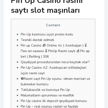
Pin Up Casino rəsmi
saytı slot maşınları
Content
Pin-Up kazinosu üçün promo kodu
Texniki dəstək xidməti
Pin up Casino 🎁 Online Az ( Azerbaijan ) ⏳
Пин ап казино ⏳ PinUp Rəsmi saytı 💰 Pin ap
bet ( Betting ) 306
Qeydiyyat prosedurundan necə keçmək olar?
Pin Up Casino AZ: Azərbaycan istifadəçiləri
üçün rəsmi sayt
⚽Rəsmi sayt Pin Up oyunu- idman mərcləri və
bukmeker kontoru
Təhlükəsizlik və lisenziya Pin Up
Məlumatların qorunması və məxfilik
Pin Up casino ilk depozit qeydiyyatı bonusu
Pin Up – real oyunçu rəyləri və faydalı