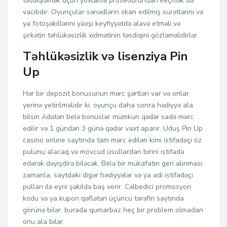
təsdiqləmək üçün yoxlama prosedurundan keçmək də
vacibdir. Oyunçular sənədlərin skan edilmiş surətlərini və
ya fotoşəkillərini yaxşı keyfiyyətdə əlavə etməli və
şirkətin təhlükəsizlik xidmətinin təsdiqini gözləməlidirlər.
Təhlükəsizlik və lisenziya Pin
Up
Hər bir depozit bonusunun mərc şərtləri var və onlar
yerinə yetirilməlidir ki, oyunçu daha sonra hədiyyə ala
bilsin Adətən belə bonuslar mümkün qədər sadə mərc
edilir və 1 gündən 3 günə qədər vaxt aparır. Uduş Pin Up
casino online saytında tam mərc edilən kimi istifadəçi öz
pulunu alacaq və mövcud üsullardan birini istifadə
edərək dəyişdirə biləcək. Belə bir mükafatın geri alınması,
zamanla, saytdakı digər hədiyyələr və ya adi istifadəçi
pulları ilə eyni şəkildə baş verir. Cəlbedici promosyon
kodu və ya kupon qəflətən üçüncü tərəfin saytında
görünə bilər, burada qumarbaz heç bir problem olmadan
onu ala bilər.