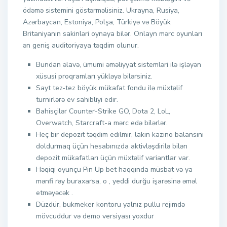
ödəmə sistemini göstərməlisiniz. Ukrayna, Rusiya,
Azərbaycan, Estoniya, Polşa, Türkiyə və Böyük
Britaniyanın sakinləri oynaya bilər. Onlayn mərc oyunları
ən geniş auditoriyaya təqdim olunur.
Bundan əlavə, ümumi əməliyyat sistemləri ilə işləyən
xüsusi proqramları yükləyə bilərsiniz.
Sayt tez-tez böyük mükafat fondu ilə müxtəlif
turnirlərə ev sahibliyi edir.
Bahisçilər Counter-Strike GO, Dota 2, LoL,
Overwatch, Starcraft-a mərc edə bilərlər.
Heç bir depozit təqdim edilmir, lakin kazino balansını
doldurmaq üçün hesabınızda aktivləşdirilə bilən
depozit mükafatları üçün müxtəlif variantlar var.
Həqiqi oyunçu Pin Up bet haqqında müsbət və ya
mənfi rəy buraxarsa, o , yeddi durğu işarəsinə əməl
etməyəcək .
Düzdür, bukmeker kontoru yalnız pullu rejimdə
mövcuddur və demo versiyası yoxdur