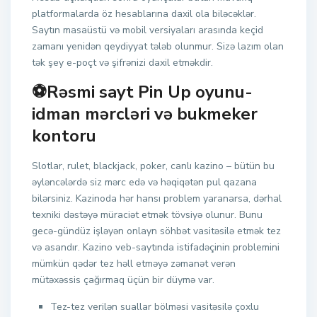
platformalarda öz hesablarına daxil ola biləcəklər.
Saytın masaüstü və mobil versiyaları arasında keçid
zamanı yenidən qeydiyyat tələb olunmur. Sizə lazım olan
tək şey e-poçt və şifrənizi daxil etməkdir.
⚽Rəsmi sayt Pin Up oyunu-
idman mərcləri və bukmeker
kontoru
Slotlar, rulet, blackjack, poker, canlı kazino – bütün bu
əyləncələrdə siz mərc edə və həqiqətən pul qazana
bilərsiniz. Kazinoda hər hansı problem yaranarsa, dərhal
texniki dəstəyə müraciət etmək tövsiyə olunur. Bunu
gecə-gündüz işləyən onlayn söhbət vasitəsilə etmək tez
və asandır. Kazino veb-saytında istifadəçinin problemini
mümkün qədər tez həll etməyə zəmanət verən
mütəxəssis çağırmaq üçün bir düymə var.
Tez-tez verilən suallar bölməsi vasitəsilə çoxlu