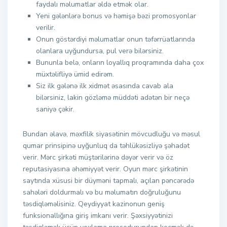
faydalı məlumatlar əldə etmək olar.
Yeni gələnlərə bonus və həmişə bəzi promosyonlar
verilir.
Onun göstərdiyi məlumatlar onun təfərrüatlarında
olanlara uyğundursa, pul verə bilərsiniz.
Bununla belə, onların loyallıq proqramında daha çox
müxtəlifliyə ümid edirəm.
Siz ilk gələnə ilk xidmət əsasında cavab ala
bilərsiniz, lakin gözləmə müddəti adətən bir neçə
saniyə çəkir.
Bundan əlavə, məxfilik siyasətinin mövcudluğu və məsul
qumar prinsipinə uyğunluq da təhlükəsizliyə şəhadət
verir. Mərc şirkəti müştərilərinə dəyər verir və öz
reputasiyasına əhəmiyyət verir. Oyun mərc şirkətinin
saytında xüsusi bir düyməni tapmalı, açılan pəncərədə
sahələri doldurmalı və bu məlumatın doğruluğunu
təsdiqləməlisiniz. Qeydiyyat kazinonun geniş
funksionallığına giriş imkanı verir. Şəxsiyyətinizi