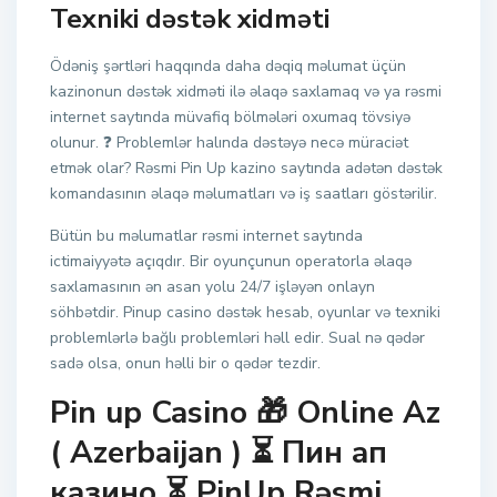
Texniki dəstək xidməti
Ödəniş şərtləri haqqında daha dəqiq məlumat üçün
kazinonun dəstək xidməti ilə əlaqə saxlamaq və ya rəsmi
internet saytında müvafiq bölmələri oxumaq tövsiyə
olunur. ❓ Problemlər halında dəstəyə necə müraciət
etmək olar? Rəsmi Pin Up kazino saytında adətən dəstək
komandasının əlaqə məlumatları və iş saatları göstərilir.
Bütün bu məlumatlar rəsmi internet saytında
ictimaiyyətə açıqdır. Bir oyunçunun operatorla əlaqə
saxlamasının ən asan yolu 24/7 işləyən onlayn
söhbətdir. Pinup casino dəstək hesab, oyunlar və texniki
problemlərlə bağlı problemləri həll edir. Sual nə qədər
sadə olsa, onun həlli bir o qədər tezdir.
Pin up Casino 🎁 Online Az
( Azerbaijan ) ⏳ Пин ап
казино ⏳ PinUp Rəsmi