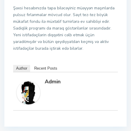
Şəxsi hesabınızda tapa biləcəyiniz müəyyən maşınlarda
pulsuz fırlanmalar mövcud olur. Sayt tez-tez böyük
mükafat fondu ilə müxtəlif turnirlərə ev sahibliyi edir.
Sadiqlik proqramı da maraq göstərilənlər sırasındadır.
Yeni istifadəçilərin diqqətini cəlb etmək üçün
yaradılmışdır və bütün qeydiyyatdan keçmiş və aktiv
istifadəçilər burada iştirak edə bilərlər.
Author
Recent Posts
Admin