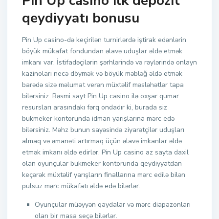
Pin Up casino ilk depozit
qeydiyyatı bonusu
Pin Up casino-də keçirilən turnirlərdə iştirak edənlərin
böyük mükafat fondundan əlavə uduşlar əldə etmək
imkanı var. İstifadəçilərin şərhlərində və rəylərində onlayn
kazinoları necə döymək və böyük məbləğ əldə etmək
barədə sizə məlumat verən müxtəlif məsləhətlər tapa
bilərsiniz. Rəsmi sayt Pin Up casino ilə oxşar qumar
resursları arasındakı fərq ondadır ki, burada siz
bukmeker kontorunda idman yarışlarına mərc edə
bilərsiniz. Məhz bunun sayəsində ziyarətçilər uduşları
almaq və əmanəti artırmaq üçün əlavə imkanlar əldə
etmək imkanı əldə edirlər. Pin Up casino az sayta daxil
olan oyunçular bukmeker kontorunda qeydiyyatdan
keçərək müxtəlif yarışların finallarına mərc edilə bilən
pulsuz mərc mükafatı əldə edə bilərlər.
Oyunçular müəyyən qaydalar və mərc diapazonları
olan bir masa seçə bilərlər.