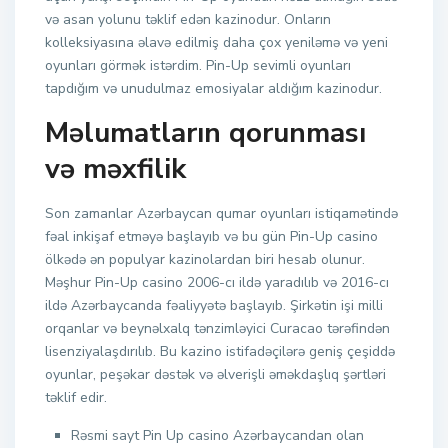
və asan yolunu təklif edən kazinodur. Onların
kolleksiyasına əlavə edilmiş daha çox yeniləmə və yeni
oyunları görmək istərdim. Pin-Up sevimli oyunları
tapdığım və unudulmaz emosiyalar aldığım kazinodur.
Məlumatların qorunması
və məxfilik
Son zamanlar Azərbaycan qumar oyunları istiqamətində
fəal inkişaf etməyə başlayıb və bu gün Pin-Up casino
ölkədə ən populyar kazinolardan biri hesab olunur.
Məşhur Pin-Up casino 2006-cı ildə yaradılıb və 2016-cı
ildə Azərbaycanda fəaliyyətə başlayıb. Şirkətin işi milli
orqanlar və beynəlxalq tənzimləyici Curacao tərəfindən
lisenziyalaşdırılıb. Bu kazino istifadəçilərə geniş çeşiddə
oyunlar, peşəkar dəstək və əlverişli əməkdaşlıq şərtləri
təklif edir.
Rəsmi sayt Pin Up casino Azərbaycandan olan