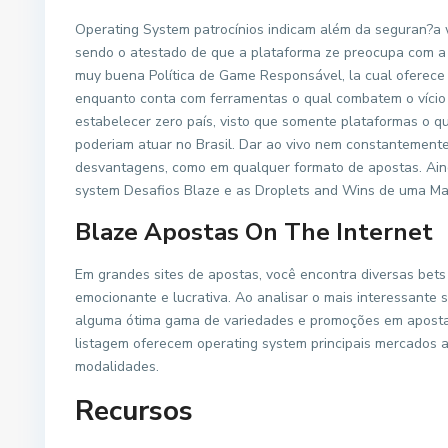
Operating System patrocínios indicam além da seguran?a
sendo o atestado de que a plataforma ze preocupa com a
muy buena Política de Game Responsável, la cual oferece
enquanto conta com ferramentas o qual combatem o vício n
estabelecer zero país, visto que somente plataformas o
poderiam atuar no Brasil. Dar ao vivo nem constantement
desvantagens, como em qualquer formato de apostas. Aind
system Desafios Blaze e as Droplets and Wins de uma Matt
Blaze Apostas On The Internet
Em grandes sites de apostas, você encontra diversas bets
emocionante e lucrativa. Ao analisar o mais interessante 
alguma ótima gama de variedades e promoções em apostas 
listagem oferecem operating system principais mercados af
modalidades.
Recursos