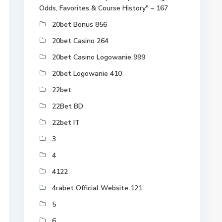
Odds, Favorites & Course History" – 167
20bet Bonus 856
20bet Casino 264
20bet Casino Logowanie 999
20bet Logowanie 410
22bet
22Bet BD
22bet IT
3
4
4122
4rabet Official Website 121
5
6