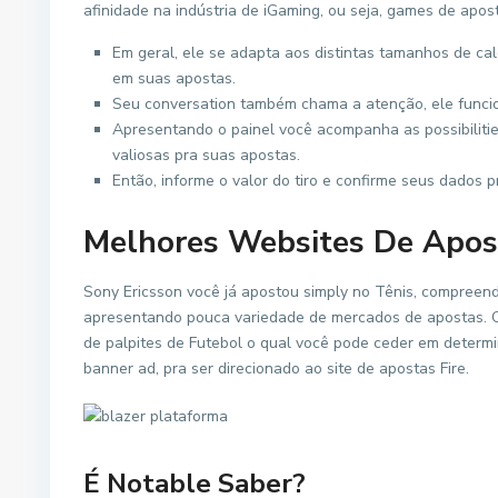
afinidade na indústria de iGaming, ou seja, games de apost
Em geral, ele se adapta aos distintas tamanhos de ca
em suas apostas.
Seu conversation também chama a atenção, ele funcio
Apresentando o painel você acompanha as possibilitie
valiosas pra suas apostas.
Então, informe o valor do tiro e confirme seus dados p
Melhores Websites De Apost
Sony Ericsson você já apostou simply no Tênis, compreende
apresentando pouca variedade de mercados de apostas. O
de palpites de Futebol o qual você pode ceder em determ
banner ad, pra ser direcionado ao site de apostas Fire.
É Notable Saber?