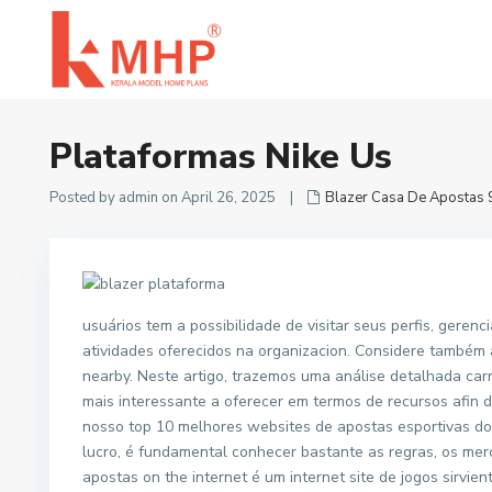
Home
Blazer Casa De Apostas 929
Plataformas Nike Us
Plataformas Nike Us
Posted by admin on April 26, 2025
|
Blazer Casa De Apostas
usuários tem a possibilidade de visitar seus perfis, geren
atividades oferecidos na organizacion. Considere também a
nearby. Neste artigo, trazemos uma análise detalhada ca
mais interessante a oferecer em termos de recursos afin
nosso top 10 melhores websites de apostas esportivas do Pa
lucro, é fundamental conhecer bastante as regras, os mer
apostas on the internet é um internet site de jogos sirv