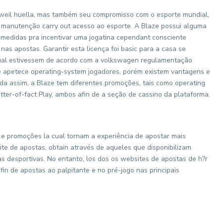
 weil huella, mas também seu compromisso com o esporte mundial,
 manutenção carry out acesso ao esporte. A Blaze possui alguma
 medidas pra incentivar uma jogatina cependant consciente
as apostas. Garantir esta licença foi basic para a casa se
 qual estivessem de acordo com a volkswagen regulamentação
e apetece operating-system jogadores, porém existem vantagens e
a assim, a Blaze tem diferentes promoções, tais como operating
er-of-fact Play, ambos afin de a seção de cassino da plataforma.
 e promoções la cual tornam a experiência de apostar mais
site de apostas, obtain através de aqueles que disponibilizam
desportivas. No entanto, los dos os websites de apostas de h?r
in de apostas ao palpitante e no pré-jogo nas principais