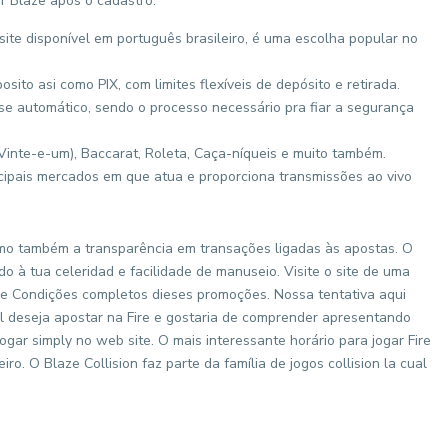
or Blaze após o cadastro.
te disponível em português brasileiro, é uma escolha popular no
ito asi como PIX, com limites flexíveis de depósito e retirada.
ase automático, sendo o processo necessário pra fiar a segurança
nte-e-um), Baccarat, Roleta, Caça-níqueis e muito também.
cipais mercados em que atua e proporciona transmissões ao vivo
mo também a transparência em transações ligadas às apostas. O
o à tua celeridad e facilidade de manuseio. Visite o site de uma
 e Condições completos dieses promoções. Nossa tentativa aqui
al deseja apostar na Fire e gostaria de comprender apresentando
ogar simply no web site. O mais interessante horário para jogar Fire
ro. O Blaze Collision faz parte da família de jogos collision la cual