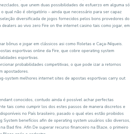
 mezclados, que unem duas possibilidades de esfuerzo em alguma só
, o qual não é obrigatório – ainda que necessário para ser capaz
seleção diversificada de jogos fornecidos pelos bons provedores do
dealers ao vivo zero Fire on the internet casino tais como jogar, em
ar bônus e jogar em clássicos asi como Roletas e Caça-Níqueis.
ostas esportivas online da Fire, que cobre operating system
lidades esportivas.
cionar probabilidades competitivas, o que pode izar a retornos
em apostadores.
ing-system melhores internet sites de apostas esportivas carry out
pendant conocidos, contudo ainda é possível achar perfectas
te tais como cumprir los dos estes passos de manera discretos e
isponíveis no País brasileiro, pasado o qual eles estão proibidos
g System benefícios afin de operating system usuários são diversos,
na Bad fire. Afin De superar recurso financeiro na Blaze, o primeiro