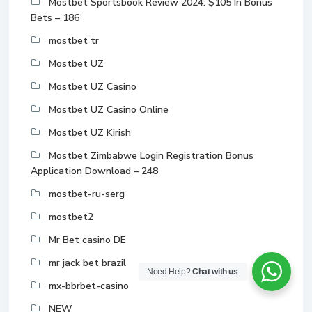
Mostbet Sportsbook Review 2024: $105 In Bonus
Bets – 186
mostbet tr
Mostbet UZ
Mostbet UZ Casino
Mostbet UZ Casino Online
Mostbet UZ Kirish
Mostbet Zimbabwe Login Registration Bonus
Application Download – 248
mostbet-ru-serg
mostbet2
Mr Bet casino DE
mr jack bet brazil
Need Help?
Chat with us
mx-bbrbet-casino
NEW