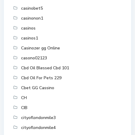
casinobet5
casinonon1
casinos
casinos1
Casinozer gg Online
casono02123
Cbd Oil Blessed Cbd 101
Cbd Oil For Pets 229
Cbet GG Cassino
CH
CIB
cityoflondonmile3
cityoflondonmile4