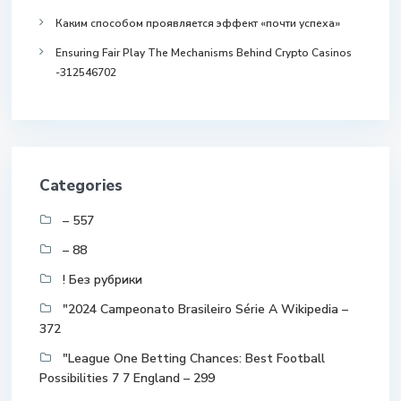
Каким способом проявляется эффект «почти успеха»
Ensuring Fair Play The Mechanisms Behind Crypto Casinos
-312546702
Categories
– 557
– 88
! Без рубрики
"2024 Campeonato Brasileiro Série A Wikipedia –
372
"League One Betting Chances: Best Football
Possibilities 7 7 England – 299