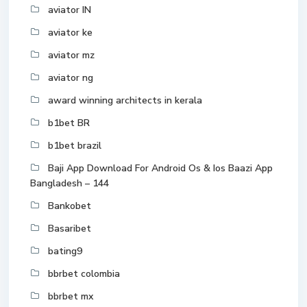
aviator IN
aviator ke
aviator mz
aviator ng
award winning architects in kerala
b1bet BR
b1bet brazil
Baji App Download For Android Os & Ios Baazi App
Bangladesh – 144
Bankobet
Basaribet
bating9
bbrbet colombia
bbrbet mx