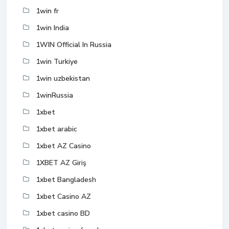
1win fr
1win India
1WIN Official In Russia
1win Turkiye
1win uzbekistan
1winRussia
1xbet
1xbet arabic
1xbet AZ Casino
1XBET AZ Giriş
1xbet Bangladesh
1xbet Casino AZ
1xbet casino BD