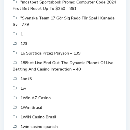
"mostbet Sportsbook Promo: Computer Code 2024
First Bet Reset Up To $250 – 861
"Svenska Team 17 Gör Sig Redo För Spel I Kanada
Sv – 779
1
123
16 Slottica Przez Playson – 139
188bet Live Find Out The Dynamic Planet Of Live
Betting And Casino Interaction – 40
1bet5
1w
1Win AZ Casino
1Win Brasil
1WIN Casino Brasil
1win casino spanish