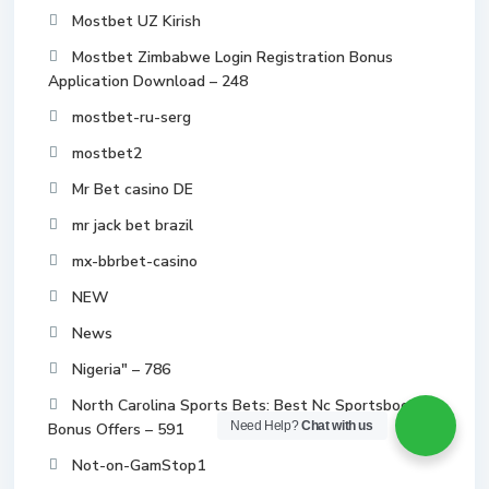
Mostbet UZ Kirish
Mostbet Zimbabwe Login Registration Bonus
Application Download – 248
mostbet-ru-serg
mostbet2
Mr Bet casino DE
mr jack bet brazil
mx-bbrbet-casino
NEW
News
Nigeria" – 786
North Carolina Sports Bets: Best Nc Sportsbooks &
Need Help?
Chat with us
Bonus Offers – 591
Not-on-GamStop1