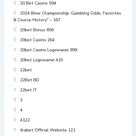
20 Bet Casino 594
2024 Bmw Championship: Gambling Odds, Favorites
& Course History" – 167
20bet Bonus 856
20bet Casino 264
20bet Casino Logowanie 999
20bet Logowanie 410
22bet
22Bet BD
22bet IT
3
4
4122
4rabet Official Website 121