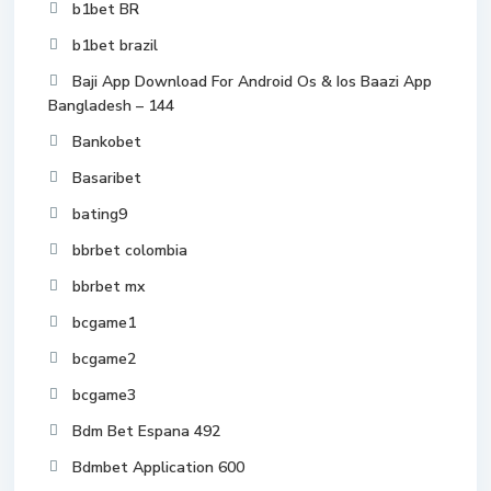
b1bet BR
b1bet brazil
Baji App Download For Android Os & Ios Baazi App
Bangladesh – 144
Bankobet
Basaribet
bating9
bbrbet colombia
bbrbet mx
bcgame1
bcgame2
bcgame3
Bdm Bet Espana 492
Bdmbet Application 600