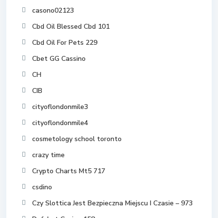
casono02123
Cbd Oil Blessed Cbd 101
Cbd Oil For Pets 229
Cbet GG Cassino
CH
CIB
cityoflondonmile3
cityoflondonmile4
cosmetology school toronto
crazy time
Crypto Charts Mt5 717
csdino
Czy Slottica Jest Bezpieczna Miejscu I Czasie – 973