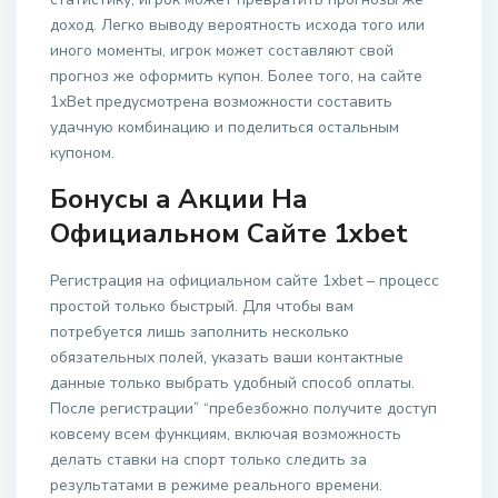
доход. Легко выводу вероятность исхода того или
иного моменты, игрок может составляют свой
прогноз же оформить купон. Более того, на сайте
1xBet предусмотрена возможности составить
удачную комбинацию и поделиться остальным
купоном.
Бонусы а Акции На
Официальном Сайте 1xbet
Регистрация на официальном сайте 1xbet – процесс
простой только быстрый. Для чтобы вам
потребуется лишь заполнить несколько
обязательных полей, указать ваши контактные
данные только выбрать удобный способ оплаты.
После регистрации” “пребезбожно получите доступ
ковсему всем функциям, включая возможность
делать ставки на спорт только следить за
результатами в режиме реального времени.