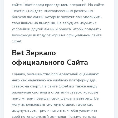
сайте 1xbet перед проведением операций. На сайте
1xbet вы найдете многочисленных различных
бонусов же акций, которые захотят вам увеличить
твои шансы на выигрыш. Не забудьте изучить с
условиями другой акции и бонуса, чтобы получить
возможную выгоду от игры на официальном сайте
1xbet.
Bet Зеркало
официального Сайта
Однако, большинство пользователей оценивают
него как надежную же удобную платформу ддя
ставок на спорт. На сайте 1xbet вы также найду
различные системы а стратегии ставок, которые
помогут вам повышая свои шансы а выигрыш. Вы
могу использовать системы ставок, такие как
аккумуляторы, трио и патенты, чтобы увеличить
свой потенциальный выигрыш. Помимо того, на