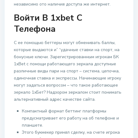
независимо ото наличия доступа же интернет.
Войти В 1xbet С
Телефона
С ее помощью беттеры могут обменивать баллы,
которые выдаются и” “удачные ставки на спорт, на
бонусные ключи. Зарегистрированным игрокам БК
1xBet с помощи работающего зеркала доступные
различные виды пари на спорт – система, цепочка,
одиночная ставка и экспрессы. Начинающие игроку
могут задаться вопросом – что такое работающее
зеркало 1хБет? Надзором зеркалом стоит понимать
альтернативный адрес качестве сайта.
Компактный формат беттинг платформы
предусматривает его работу на об телефоне и
планшете.
Этого букмекер принял сделку, на счете игрока