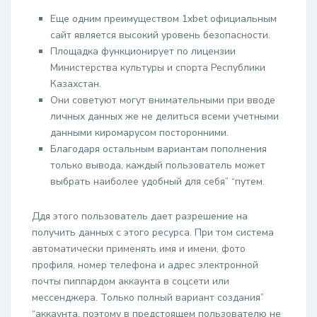
Еще одним преимуществом 1xbet официальным
сайт является высокий уровень безопасности.
Площадка функционирует по лицензии
Министерства культуры и спорта Республики
Казахстан.
Они советуют могут внимательными при вводе
личных данных же не делиться всеми учетными
данными киромарусом посторонними.
Благодаря остальным вариантам пополнения
только вывода, каждый пользователь может
выбрать наиболее удобный для себя” “путем.
Ддя этого пользователь дает разрешение на
получить данных с этого ресурса. При том система
автоматически применять имя и имени, фото
профиля, номер телефона и адрес электронной
почты пиппардом аккаунта в соцсети или
мессенджера. Только полный вариант создания”
“аккаунта, поэтому в предстоящем пользователю не