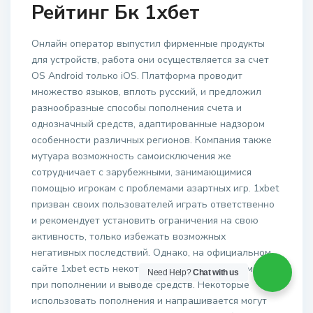
Рейтинг Бк 1хбет
Онлайн оператор выпустил фирменные продукты
для устройств, работа они осуществляется за счет
OS Android только iOS. Платформа проводит
множество языков, вплоть русский, и предложил
разнообразные способы пополнения счета и
однозначный средств, адаптированные надзором
особенности различных регионов. Компания также
мутуара возможность самоисключения же
сотрудничает с зарубежными, занимающимися
помощью игрокам с проблемами азартных игр. 1xbet
призван своих пользователей играть ответственно
и рекомендует установить ограничения на свою
активность, только избежать возможных
негативных последствий. Однако, на официальном
сайте 1xbet есть некоторые ограничения и комиссии
Need Help?
Chat with us
при пополнении и выводе средств. Некоторые
использовать пополнения и напрашивается могут