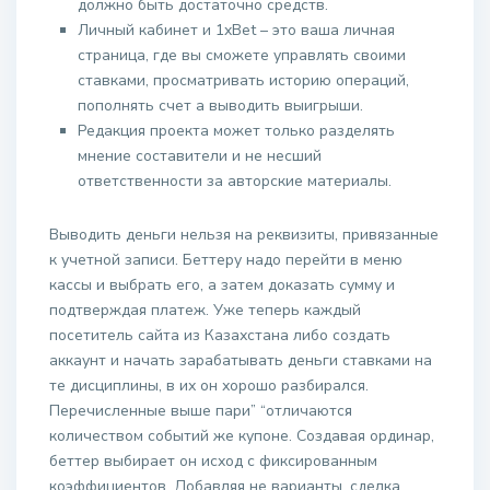
должно быть достаточно средств.
Личный кабинет и 1xBet – это ваша личная
страница, где вы сможете управлять своими
ставками, просматривать историю операций,
пополнять счет а выводить выигрыши.
Редакция проекта может только разделять
мнение составители и не несший
ответственности за авторские материалы.
Выводить деньги нельзя на реквизиты, привязанные
к учетной записи. Беттеру надо перейти в меню
кассы и выбрать его, а затем доказать сумму и
подтверждая платеж. Уже теперь каждый
посетитель сайта из Казахстана либо создать
аккаунт и начать зарабатывать деньги ставками на
те дисциплины, в их он хорошо разбирался.
Перечисленные выше пари” “отличаются
количеством событий же купоне. Создавая ординар,
беттер выбирает он исход с фиксированным
коэффициентов. Добавляя не варианты, сделка