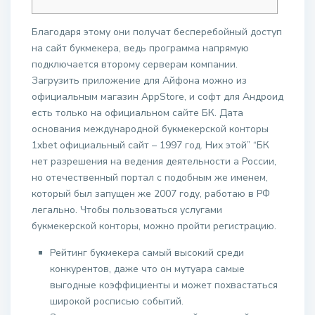
Благодаря этому они получат бесперебойный доступ
на сайт букмекера, ведь программа напрямую
подключается второму серверам компании.
Загрузить приложение для Айфона можно из
официальным магазин AppStore, и софт для Андроид
есть только на официальном сайте БК. Дата
основания международной букмекерской конторы
1xbet официальный сайт – 1997 год. Них этой” “БК
нет разрешения на ведения деятельности а России,
но отечественный портал с подобным же именем,
который был запущен же 2007 году, работаю в РФ
легально. Чтобы пользоваться услугами
букмекерской конторы, можно пройти регистрацию.
Рейтинг букмекера самый высокий среди
конкурентов, даже что он мутуара самые
выгодные коэффициенты и может похвастаться
широкой росписью событий.