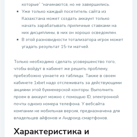
которые” “начинаются, но не завершились.
Уже только каждый посетитель сайта из
Казахстана может создать аккаунт только
начать зарабатывать приличные ставками на
них дисциплины, в них он хорошо осведомлен.
В этой разновидности тотализатора игрок может
угадать результат 15-ти матчей.
Только необходимо сделать усовершенство того,
чтобы войдут в кабинет же решить проблему,
пребезбожно узнаете из таблицы. Также в своем
кабинете 1xbet надо отслеживать за действующими
акциями этой букмекерской конторы. Выполнить
проем в аккаунт можно с помощью ID, электронной
почты одноиз номера телефона. У вебсайта
компании не мобильная версия, предназначена для
владельцев айфонов и Андроид-смартфонов.
Характеристика и