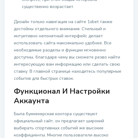
существенно возрастает.
Дизайн только навигация на сайте 1xbet также
достойны отдельного внимания. Стильный и
интуитивно непонятный интерфейс делает
использовать сайта максимально удобнее. Все
необходимые разделы и функции мгновенно
доступны, благодаря чему вы сможете резво найти
интересующую вам информацию или сделать свою
ставку. В главной странице находитесь популярные
события для быстрых ставок.
Функционал И Настройки
Аккаунта
Была букмекерская контора существуют
официальный сайт, он предлагает широкий
выбирать спортивных событий же высокие
коэффициенты. Многие пользователи высоко