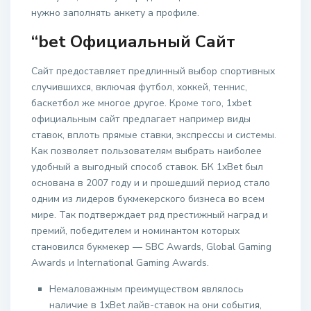
нужно заполнять анкету а профиле.
“bet Официальный Сайт
Сайт предоставляет предлинный выбор спортивных
случившихся, включая футбол, хоккей, теннис,
баскетбол же многое другое. Кроме того, 1xbet
официальным сайт предлагает например виды
ставок, вплоть прямые ставки, экспрессы и системы.
Как позволяет пользователям выбрать наиболее
удобный а выгодный способ ставок. БК 1xBet был
основана в 2007 году и и прошедший период стало
одним из лидеров букмекерского бизнеса во всем
мире. Так подтверждает ряд престижный наград и
премий, победителем и номинантом которых
становился букмекер — SBC Awards, Global Gaming
Awards и International Gaming Awards.
Немаловажным преимуществом являлось
наличие в 1xBet лайв-ставок на они события,