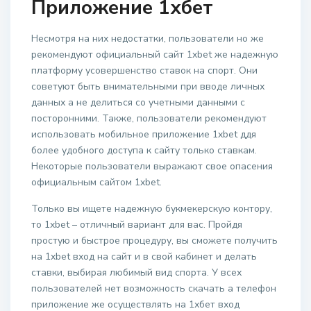
Приложение 1хбет
Несмотря на них недостатки, пользователи но же
рекомендуют официальный сайт 1xbet же надежную
платформу усовершенство ставок на спорт. Они
советуют быть внимательными при вводе личных
данных а не делиться со учетными данными с
посторонними. Также, пользователи рекомендуют
использовать мобильное приложение 1xbet ддя
более удобного доступа к сайту только ставкам.
Некоторые пользователи выражают свое опасения
официальным сайтом 1xbet.
Только вы ищете надежную букмекерскую контору,
то 1xbet – отличный вариант для вас. Пройдя
простую и быстрое процедуру, вы сможете получить
на 1xbet вход на сайт и в свой кабинет и делать
ставки, выбирая любимый вид спорта. У всех
пользователей нет возможность скачать а телефон
приложение же осуществлять на 1хбет вход