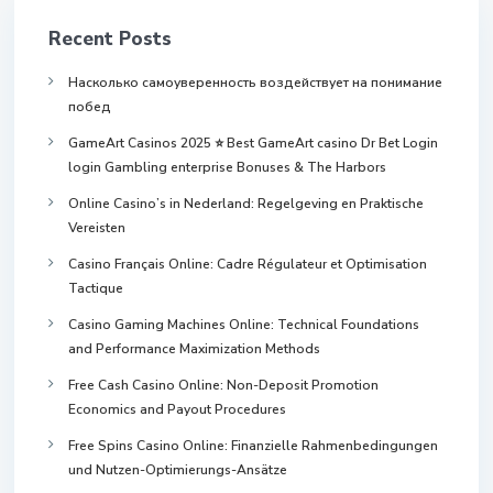
Recent Posts
Насколько самоуверенность воздействует на понимание
побед
GameArt Casinos 2025 ⭐ Best GameArt casino Dr Bet Login
login Gambling enterprise Bonuses & The Harbors
Online Casino’s in Nederland: Regelgeving en Praktische
Vereisten
Casino Français Online: Cadre Régulateur et Optimisation
Tactique
Casino Gaming Machines Online: Technical Foundations
and Performance Maximization Methods
Free Cash Casino Online: Non-Deposit Promotion
Economics and Payout Procedures
Free Spins Casino Online: Finanzielle Rahmenbedingungen
und Nutzen-Optimierungs-Ansätze