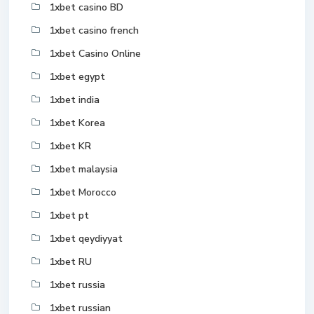
1xbet casino BD
1xbet casino french
1xbet Casino Online
1xbet egypt
1xbet india
1xbet Korea
1xbet KR
1xbet malaysia
1xbet Morocco
1xbet pt
1xbet qeydiyyat
1xbet RU
1xbet russia
1xbet russian