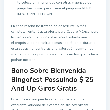
lo coloca en inferioridad con otras viviendas de
juego tais como que sí tiene el programa VERY
IMPORTANT PERSONEL.
En essa reseña he tratado de describirte lo más
completamente fácil la oferta para Codere México, pero
lo cierto sera que podría alargarse bastante más. Con
el propósito de no estirar demasiado el texto, durante
esta sección encontrarás una valoración common de
sus flancos más positivos y aquellos en los que todavía
podran mejorar.
Bono Sobre Bienvenida
Bingofest Possuindo $ 25
And Up Giros Gratis
Esta información puede ser encontrada en una
excelente variedad de eventos en sus twenty six