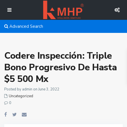
Advanced Search
Codere Inspección: Triple
Bono Progresivo De Hasta
$5 500 Mx
Posted by admin on June 3, 2022
Uncategorized
0