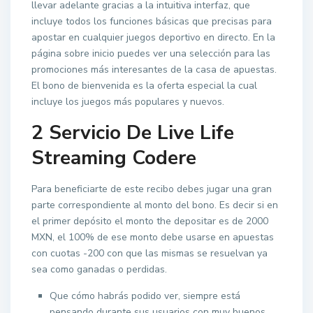
llevar adelante gracias a la intuitiva interfaz, que
incluye todos los funciones básicas que precisas para
apostar en cualquier juegos deportivo en directo. En la
página sobre inicio puedes ver una selección para las
promociones más interesantes de la casa de apuestas.
El bono de bienvenida es la oferta especial la cual
incluye los juegos más populares y nuevos.
2 Servicio De Live Life
Streaming Codere
Para beneficiarte de este recibo debes jugar una gran
parte correspondiente al monto del bono. Es decir si en
el primer depósito el monto the depositar es de 2000
MXN, el 100% de ese monto debe usarse en apuestas
con cuotas -200 con que las mismas se resuelvan ya
sea como ganadas o perdidas.
Que cómo habrás podido ver, siempre está
pensando durante sus usuarios con muy buenos