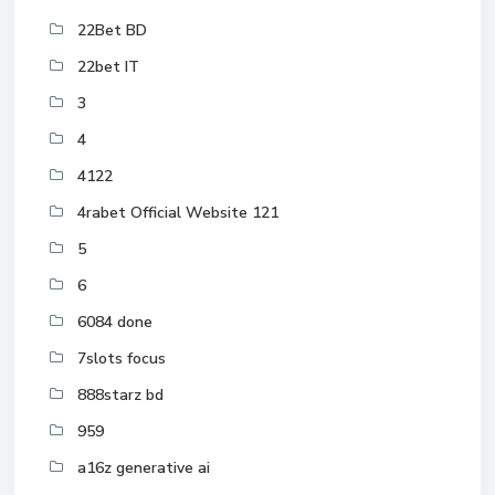
22Bet BD
22bet IT
3
4
4122
4rabet Official Website 121
5
6
6084 done
7slots focus
888starz bd
959
a16z generative ai