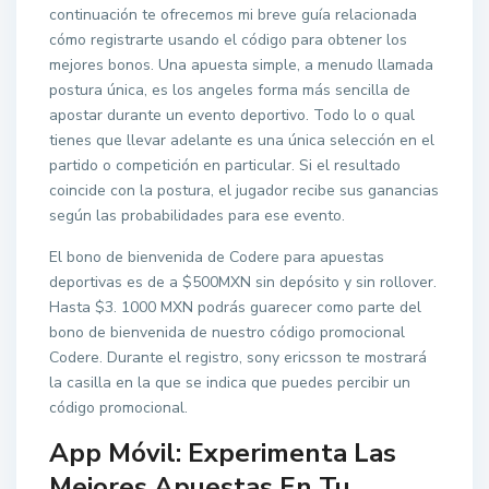
continuación te ofrecemos mi breve guía relacionada
cómo registrarte usando el código para obtener los
mejores bonos. Una apuesta simple, a menudo llamada
postura única, es los angeles forma más sencilla de
apostar durante un evento deportivo. Todo lo o qual
tienes que llevar adelante es una única selección en el
partido o competición en particular. Si el resultado
coincide con la postura, el jugador recibe sus ganancias
según las probabilidades para ese evento.
El bono de bienvenida de Codere para apuestas
deportivas es de a $500MXN sin depósito y sin rollover.
Hasta $3. 1000 MXN podrás guarecer como parte del
bono de bienvenida de nuestro código promocional
Codere. Durante el registro, sony ericsson te mostrará
la casilla en la que se indica que puedes percibir un
código promocional.
App Móvil: Experimenta Las
Mejores Apuestas En Tu