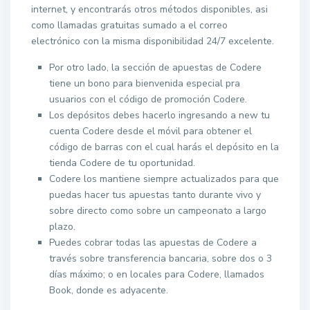
internet, y encontrarás otros métodos disponibles, asi
como llamadas gratuitas sumado a el correo
electrónico con la misma disponibilidad 24/7 excelente.
Por otro lado, la sección de apuestas de Codere
tiene un bono para bienvenida especial pra
usuarios con el código de promoción Codere.
Los depósitos debes hacerlo ingresando a new tu
cuenta Codere desde el móvil para obtener el
código de barras con el cual harás el depósito en la
tienda Codere de tu oportunidad.
Codere los mantiene siempre actualizados para que
puedas hacer tus apuestas tanto durante vivo y
sobre directo como sobre un campeonato a largo
plazo.
Puedes cobrar todas las apuestas de Codere a
través sobre transferencia bancaria, sobre dos o 3
días máximo; o en locales para Codere, llamados
Book, donde es adyacente.