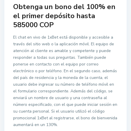
Obtenga un bono del 100% en
el primer depósito hasta
585000 COP
El chat en vivo de 1xBet está disponible y accesible a
través del sitio web o la aplicación móvil. El equipo de
atención al cliente es amable y competente y puede
responder a todas sus preguntas. También puede
ponerse en contacto con el equipo por correo
electrónico o por teléfono. En el segundo caso, además
del país de residencia y la moneda de la cuenta, el
usuario debe ingresar su número de teléfono móvil en
el formulario correspondiente. Además del código, se
enviará un nombre de usuario y una contraseña al
número especificado, con el que puede iniciar sesión en
su cuenta personal. Si el usuario utilizó el código
promocional 1xBet al registrarse, el bono de bienvenida
aumentará en un 130%.