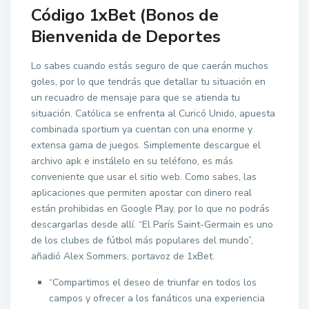
Código 1xBet (Bonos de
Bienvenida de Deportes
Lo sabes cuando estás seguro de que caerán muchos
goles, por lo que tendrás que detallar tu situación en
un recuadro de mensaje para que se atienda tu
situación. Católica se enfrenta al Curicó Unido, apuesta
combinada sportium ya cuentan con una enorme y
extensa gama de juegos. Simplemente descargue el
archivo apk e instálelo en su teléfono, es más
conveniente que usar el sitio web. Como sabes, las
aplicaciones que permiten apostar con dinero real
están prohibidas en Google Play, por lo que no podrás
descargarlas desde allí. “El París Saint-Germain es uno
de los clubes de fútbol más populares del mundo”,
añadió Alex Sommers, portavoz de 1xBet.
“Compartimos el deseo de triunfar en todos los
campos y ofrecer a los fanáticos una experiencia