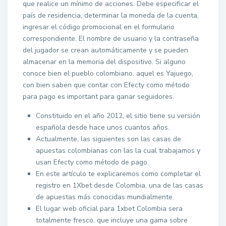
que realice un mínimo de acciones. Debe especificar el
país de residencia, determinar la moneda de la cuenta,
ingresar el código promocional en el formulario
correspondiente. El nombre de usuario y la contraseña
del jugador se crean automáticamente y se pueden
almacenar en la memoria del dispositivo. Si alguno
conoce bien el pueblo colombiano, aquel es Yajuego,
con bien saben que contar con Efecty como método
para pago es important para ganar seguidores.
Constituido en el año 2012, el sitio tiene su versión
española desde hace unos cuantos años.
Actualmente, las siguientes son las casas de
apuestas colombianas con las la cual trabajamos y
usan Efecty como método de pago.
En este artículo te explicaremos como completar el
registro en 1Xbet desde Colombia, una de las casas
de apuestas más conocidas mundialmente.
El lugar web oficial para 1xbet Colombia sera
totalmente fresco, que incluye una gama sobre