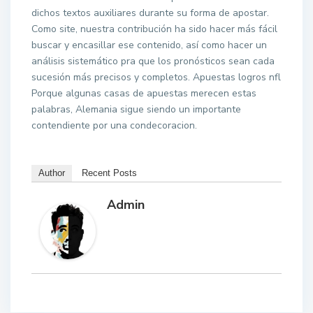
dichos textos auxiliares durante su forma de apostar.
Como site, nuestra contribución ha sido hacer más fácil
buscar y encasillar ese contenido, así como hacer un
análisis sistemático pra que los pronósticos sean cada
sucesión más precisos y completos. Apuestas logros nfl
Porque algunas casas de apuestas merecen estas
palabras, Alemania sigue siendo un importante
contendiente por una condecoracion.
Author
Recent Posts
Admin