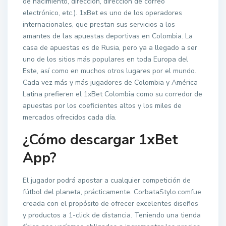
de nacimiento, dirección, dirección de correo
electrónico, etc.). 1xBet es uno de los operadores
internacionales, que prestan sus servicios a los
amantes de las apuestas deportivas en Colombia. La
casa de apuestas es de Rusia, pero ya a llegado a ser
uno de los sitios más populares en toda Europa del
Este, así como en muchos otros lugares por el mundo.
Cada vez más y más jugadores de Colombia y América
Latina prefieren el 1xBet Colombia como su corredor de
apuestas por los coeficientes altos y los miles de
mercados ofrecidos cada día.
¿Cómo descargar 1xBet
App?
El jugador podrá apostar a cualquier competición de
fútbol del planeta, prácticamente. CorbataStylo.comfue
creada con el propósito de ofrecer excelentes diseños
y productos a 1-click de distancia. Teniendo una tienda