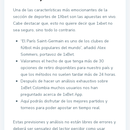
Una de las características más emocionantes de la
sección de deportes de 1Xbet son las apuestas en vivo.
Cabe destacar que, esto no quiere decir que 1xbet no
sea seguro, sino todo lo contrario.
“El París Saint-Germain es uno de los clubes de
fútbol más populares del mundo”, añadió Alex
Sommers, portavoz de 1xBet.
Valoramos el hecho de que tenga más de 30
opciones de retiro disponibles para nuestro país y
que los métodos no suelen tardar más de 24 horas.
Después de hacer un análisis exhaustivo sobre
1xBet Colombia muchos usuarios nos han
preguntado acerca de 1xBet App.
Aquí podrás disfrutar de los mejores partidos y
torneos para poder apostar en tiempo real.
Estas previsiones y análisis no están libres de errores y
deberá ser sensatez del lector percibir como usar