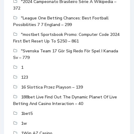
"2024 Campeonato Brasileiro Série A Wikipedia –
372
"League One Betting Chances: Best Football
Possibilities 7 7 England – 299
"mostbet Sportsbook Promo: Computer Code 2024
First Bet Reset Up To $250 – 861
"Svenska Team 17 Gör Sig Redo För Spel I Kanada
Sv – 779
1
123
16 Slottica Przez Playson – 139
188bet Live Find Out The Dynamic Planet Of Live
Betting And Casino Interaction – 40
1bet5
1w
1Win AZ Casino