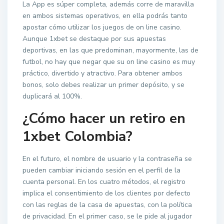
La App es súper completa, además corre de maravilla
en ambos sistemas operativos, en ella podrás tanto
apostar cómo utilizar los juegos de on line casino.
Aunque 1xbet se destaque por sus apuestas
deportivas, en las que predominan, mayormente, las de
futbol, no hay que negar que su on line casino es muy
práctico, divertido y atractivo. Para obtener ambos
bonos, solo debes realizar un primer depósito, y se
duplicará al 100%.
¿Cómo hacer un retiro en
1xbet Colombia?
En el futuro, el nombre de usuario y la contraseña se
pueden cambiar iniciando sesión en el perfil de la
cuenta personal. En los cuatro métodos, el registro
implica el consentimiento de los clientes por defecto
con las reglas de la casa de apuestas, con la política
de privacidad. En el primer caso, se le pide al jugador