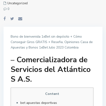
Uncategorized
0
Bono de bienvenida 1xBet sin depósito + Cómo
Conseguir Giros GRATIS + Reseña, Opiniones Casa de
Apuestas y Bonos 1xBet Julio 2023 Colombia
– Comercializadora de
Servicios del Atlántico
S A.S.
Content
bet apuestas deportivas