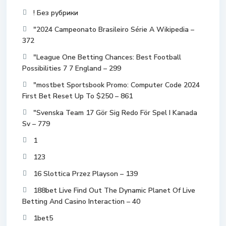
! Без рубрики
"2024 Campeonato Brasileiro Série A Wikipedia –
372
"League One Betting Chances: Best Football
Possibilities 7 7 England – 299
"mostbet Sportsbook Promo: Computer Code 2024
First Bet Reset Up To $250 – 861
"Svenska Team 17 Gör Sig Redo För Spel I Kanada
Sv – 779
1
123
16 Slottica Przez Playson – 139
188bet Live Find Out The Dynamic Planet Of Live
Betting And Casino Interaction – 40
1bet5