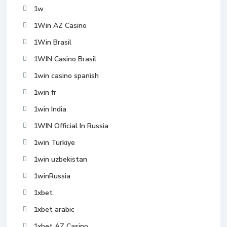
1w
1Win AZ Casino
1Win Brasil
1WIN Casino Brasil
1win casino spanish
1win fr
1win India
1WIN Official In Russia
1win Turkiye
1win uzbekistan
1winRussia
1xbet
1xbet arabic
1xbet AZ Casino