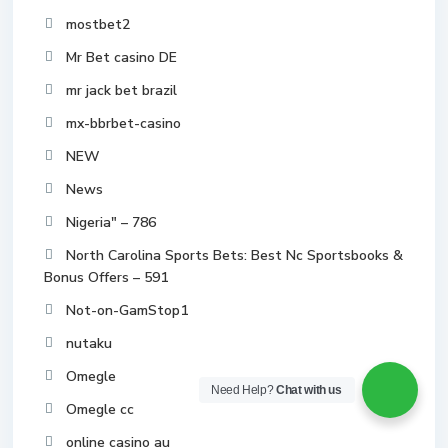
mostbet2
Mr Bet casino DE
mr jack bet brazil
mx-bbrbet-casino
NEW
News
Nigeria" – 786
North Carolina Sports Bets: Best Nc Sportsbooks &
Bonus Offers – 591
Not-on-GamStop1
nutaku
Omegle
Need Help?
Chat with us
Omegle cc
online casino au