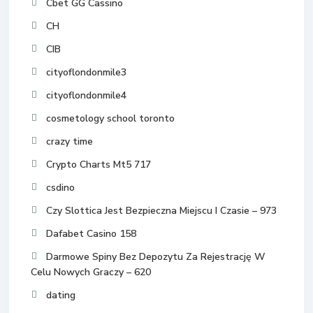
Cbet GG Cassino
CH
CIB
cityoflondonmile3
cityoflondonmile4
cosmetology school toronto
crazy time
Crypto Charts Mt5 717
csdino
Czy Slottica Jest Bezpieczna Miejscu I Czasie – 973
Dafabet Casino 158
Darmowe Spiny Bez Depozytu Za Rejestrację W
Celu Nowych Graczy – 620
dating