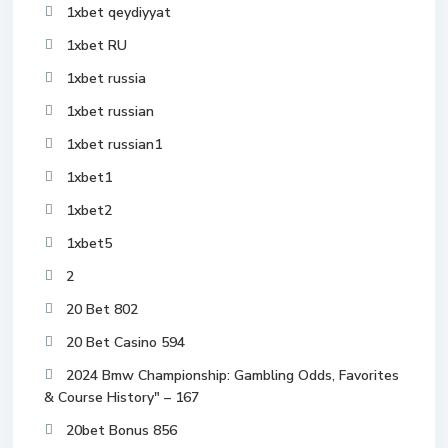
1xbet qeydiyyat
1xbet RU
1xbet russia
1xbet russian
1xbet russian1
1xbet1
1xbet2
1xbet5
2
20 Bet 802
20 Bet Casino 594
2024 Bmw Championship: Gambling Odds, Favorites
& Course History" – 167
20bet Bonus 856