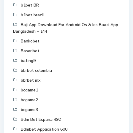
b1bet BR
b1bet brazil
Baji App Download For Android Os & Ios Baazi App
Bangladesh – 144
Bankobet
Basaribet
bating9
bbrbet colombia
bbrbet mx
bcgame1
bcgame2
bcgame3
Bdm Bet Espana 492
Bdmbet Application 600