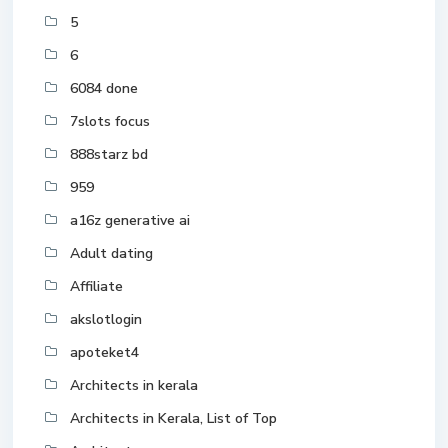
5
6
6084 done
7slots focus
888starz bd
959
a16z generative ai
Adult dating
Affiliate
akslotlogin
apoteket4
Architects in kerala
Architects in Kerala, List of Top