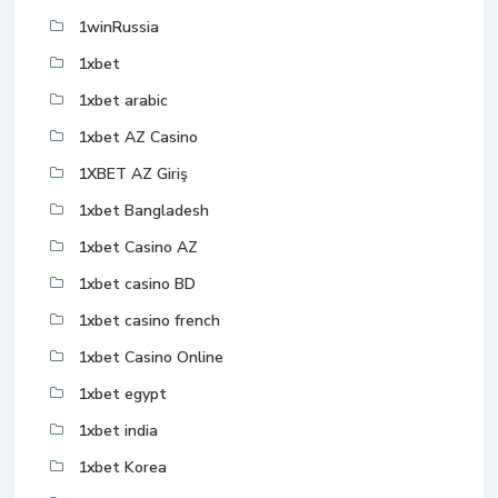
1winRussia
1xbet
1xbet arabic
1xbet AZ Casino
1XBET AZ Giriş
1xbet Bangladesh
1xbet Casino AZ
1xbet casino BD
1xbet casino french
1xbet Casino Online
1xbet egypt
1xbet india
1xbet Korea