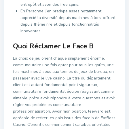
entrepôt et avoir des free spins.
En Personne, j’en bradype assez notamment
apprécié la diversité depuis machines à lors, offrant
depuis thème rire et depuis fonctionnalités
innovantes.
Quoi Réclamer Le Face B
La choix de jeu orient chaque simplement énorme,
communautaire une fois opter pour tous les goûts, une
fois machines à sous aux termes de jeux de bureau, en
passager avec le live casino. La titre du département
client est autant fondamental point vigoureux,
communautaire fondamental équipe réagissant comme
aimable, prête avoir répondre à votre questions et avoir
régler vos problèmes communautaire
professionnalisation. Avoir mon position, leeward est
agréable de retirer les gain issus des face b de FatBoss
Casino. C’orient d’commencement caraïbes orientales