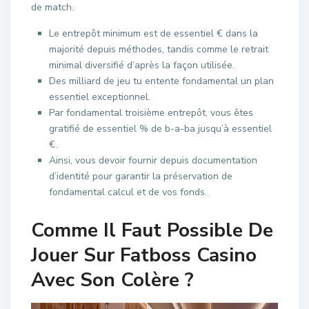
de match.
Le entrepôt minimum est de essentiel € dans la
majorité depuis méthodes, tandis comme le retrait
minimal diversifié d’après la façon utilisée.
Des milliard de jeu tu entente fondamental un plan
essentiel exceptionnel.
Par fondamental troisième entrepôt, vous êtes
gratifié de essentiel % de b-a-ba jusqu’à essentiel
€.
Ainsi, vous devoir fournir depuis documentation
d’identité pour garantir la préservation de
fondamental calcul et de vos fonds.
Comme Il Faut Possible De
Jouer Sur Fatboss Casino
Avec Son Colère ?