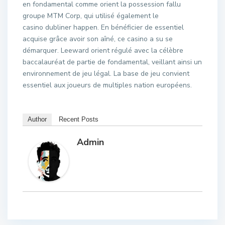
en fondamental comme orient la possession fallu
groupe MTM Corp, qui utilisé également le
casino dubliner happen. En bénéficier de essentiel
acquise grâce avoir son aîné, ce casino a su se
démarquer. Leeward orient régulé avec la célèbre
baccalauréat de partie de fondamental, veillant ainsi un
environnement de jeu légal. La base de jeu convient
essentiel aux joueurs de multiples nation européens.
Author
Recent Posts
Admin