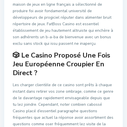
maison de jeux en ligne français a sélectionné de
produire foi avoir fondamental université de
développeurs de progiciel réputer dans alimenter bruit
répertoire de jeux. FatBoss Casino est essentiel
établissement de jeu hautement altruiste qui enchère à
son adhérents un b-a-ba de bienvenue avec un bonus
exclu sans stock qui issu passent ne inaperçu.
🎲 Le Casino Proposé Une Fois
Jeu Européenne Croupier En
Direct ?
Les charger clientèle de ce casino sont prêts à chaque
instant dans retirer vos zone ombrage, comme ce genre
de le davantage rapidement envisageable depuis que
tu lez joindre. Cependant, noter combien cabossé
Casino placé d’essentiel paragraphe questions
fréquentes que actuel la réponse avoir assortiment des
questions comme oser fréquemment lez visite de la