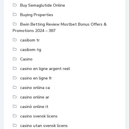
Buy Semaglutide Online
Buying Properties
Bwin Betting Review Mostbet Bonus Offers &
Promotions 2024 – 387
casibom tr
casibom-tg
Casino
casino en ligne argent reel
casino en ligne fr
casino onlina ca
casino online ar
casinò online it
casino svensk licens
casino utan svensk licens