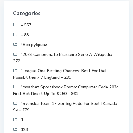
Categories
– 557
– 88
! Без рубрики
"2024 Campeonato Brasileiro Série A Wikipedia –
372
"League One Betting Chances: Best Football
Possibilities 7 7 England – 299
"mostbet Sportsbook Promo: Computer Code 2024
First Bet Reset Up To $250 – 861
"Svenska Team 17 Gör Sig Redo För Spel I Kanada
Sv – 779
1
123