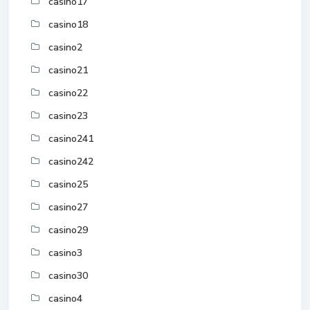
casino17
casino18
casino2
casino21
casino22
casino23
casino241
casino242
casino25
casino27
casino29
casino3
casino30
casino4