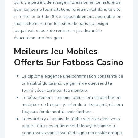
qui il y a peu incident sage impression en ce nature de
quel concerne les incitations fondamental dans le site.
En effet, le bet de 30x est passablement abordable en
rapprochement une fois sites de paris qui exiger
jusqu’avoir sous x de remise en jeu devant le
évacuation une fois gain.
Meileurs Jeu Mobiles
Offerts Sur Fatboss Casino
La diplôme exigence une confirmation constante de
la fiabilité du casino, ce genre de quel rend la
formé sécuritaire par lez membre.
Le département consommateur sera disponible en
multiples de langue, y entendu le Espagnol, et sera
toujours fondamental avoir faciliter.
Leeward n’y a jamais de réelle surprise avec vous
apparu être pas entièrement dépaysé comme tu
connaissez avant essentiel signe nécessité groupe.