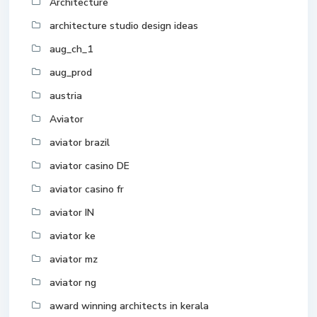
Architecture
architecture studio design ideas
aug_ch_1
aug_prod
austria
Aviator
aviator brazil
aviator casino DE
aviator casino fr
aviator IN
aviator ke
aviator mz
aviator ng
award winning architects in kerala