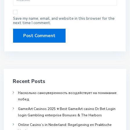
Save my name, email, and website in this browser for the
next time I comment.
Recent Posts
Насколько самоуверенность воздействует на понимание
побед
GameArt Casinos 2025 ⭐ Best GameArt casino Dr Bet Login
login Gambling enterprise Bonuses & The Harbors
Online Casino’s in Nederland: Regelgeving en Praktische