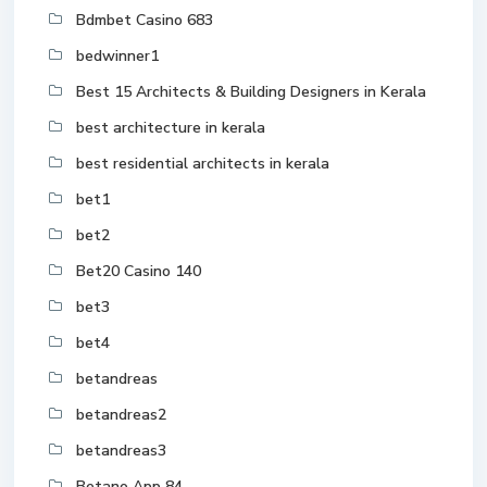
Bdmbet Casino 683
bedwinner1
Best 15 Architects & Building Designers in Kerala
best architecture in kerala
best residential architects in kerala
bet1
bet2
Bet20 Casino 140
bet3
bet4
betandreas
betandreas2
betandreas3
Betano App 84