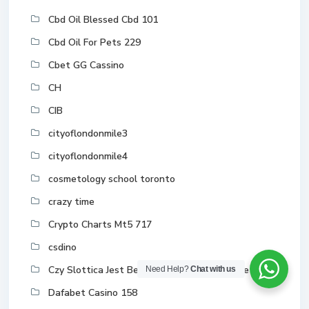
Cbd Oil Blessed Cbd 101
Cbd Oil For Pets 229
Cbet GG Cassino
CH
CIB
cityoflondonmile3
cityoflondonmile4
cosmetology school toronto
crazy time
Crypto Charts Mt5 717
csdino
Czy Slottica Jest Bezpieczna Miejscu I Czasie – 973
Need Help?
Chat with us
Dafabet Casino 158