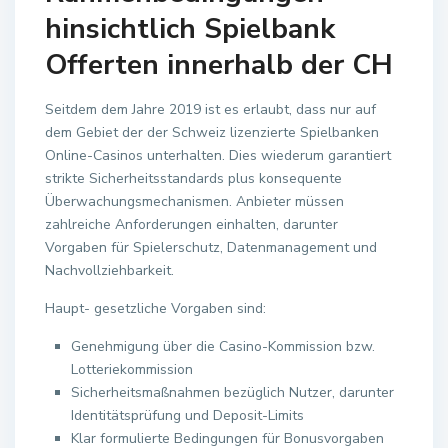
hinsichtlich Spielbank
Offerten innerhalb der CH
Seitdem dem Jahre 2019 ist es erlaubt, dass nur auf
dem Gebiet der der Schweiz lizenzierte Spielbanken
Online-Casinos unterhalten. Dies wiederum garantiert
strikte Sicherheitsstandards plus konsequente
Überwachungsmechanismen. Anbieter müssen
zahlreiche Anforderungen einhalten, darunter
Vorgaben für Spielerschutz, Datenmanagement und
Nachvollziehbarkeit.
Haupt- gesetzliche Vorgaben sind:
Genehmigung über die Casino-Kommission bzw.
Lotteriekommission
Sicherheitsmaßnahmen bezüglich Nutzer, darunter
Identitätsprüfung und Deposit-Limits
Klar formulierte Bedingungen für Bonusvorgaben