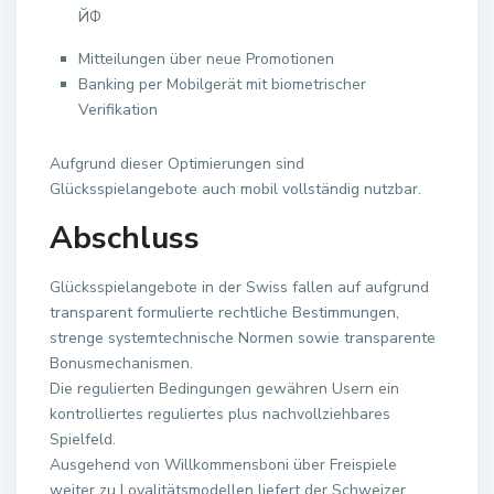
ЙФ
Mitteilungen über neue Promotionen
Banking per Mobilgerät mit biometrischer
Verifikation
Aufgrund dieser Optimierungen sind
Glücksspielangebote auch mobil vollständig nutzbar.
Abschluss
Glücksspielangebote in der Swiss fallen auf aufgrund
transparent formulierte rechtliche Bestimmungen,
strenge systemtechnische Normen sowie transparente
Bonusmechanismen.
Die regulierten Bedingungen gewähren Usern ein
kontrolliertes reguliertes plus nachvollziehbares
Spielfeld.
Ausgehend von Willkommensboni über Freispiele
weiter zu Loyalitätsmodellen liefert der Schweizer