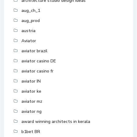
architecture studio design ideas
aug_ch_1
aug_prod
austria
Aviator
aviator brazil
aviator casino DE
aviator casino fr
aviator IN
aviator ke
aviator mz
aviator ng
award winning architects in kerala
b1bet BR