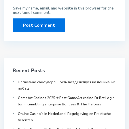
Save my name, email, and website in this browser for the
next time I comment.
Recent Posts
Насколько самоуверенность воздействует на понимание
побед
GameArt Casinos 2025 ⭐ Best GameArt casino Dr Bet Login
login Gambling enterprise Bonuses & The Harbors
Online Casino’s in Nederland: Regelgeving en Praktische
Vereisten