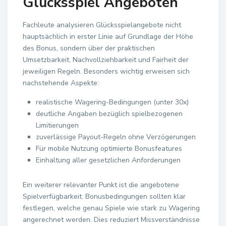
Glücksspiel Angeboten
Fachleute analysieren Glücksspielangebote nicht
hauptsächlich in erster Linie auf Grundlage der Höhe
des Bonus, sondern über der praktischen
Umsetzbarkeit, Nachvollziehbarkeit und Fairheit der
jeweiligen Regeln. Besonders wichtig erweisen sich
nachstehende Aspekte:
realistische Wagering-Bedingungen (unter 30x)
deutliche Angaben bezüglich spielbezogenen
Limitierungen
zuverlässige Payout-Regeln ohne Verzögerungen
Für mobile Nutzung optimierte Bonusfeatures
Einhaltung aller gesetzlichen Anforderungen
Ein weiterer relevanter Punkt ist die angebotene
Spielverfügbarkeit. Bonusbedingungen sollten klar
festlegen, welche genau Spiele wie stark zu Wagering
angerechnet werden. Dies reduziert Missverständnisse