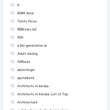
6
6084 done
7slots focus
888starz bd
959
a16z generative ai
Adult dating
Affiliate
akslotlogin
apoteket4
Architects in kerala
Architects in Kerala, List of Top
Architecture