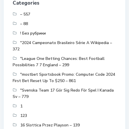
Categories
– 557
– 88
! Без рубрики
"2024 Campeonato Brasileiro Série A Wikipedia –
372
"League One Betting Chances: Best Football
Possibilities 7 7 England – 299
"mostbet Sportsbook Promo: Computer Code 2024
First Bet Reset Up To $250 – 861
"Svenska Team 17 Gör Sig Redo För Spel I Kanada
Sv – 779
1
123
16 Slottica Przez Playson – 139