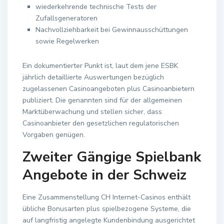
wiederkehrende technische Tests der
Zufallsgeneratoren
Nachvollziehbarkeit bei Gewinnausschüttungen
sowie Regelwerken
Ein dokumentierter Punkt ist, laut dem jene ESBK
jährlich detaillierte Auswertungen bezüglich
zugelassenen Casinoangeboten plus Casinoanbietern
publiziert. Die genannten sind für der allgemeinen
Marktüberwachung und stellen sicher, dass
Casinoanbieter den gesetzlichen regulatorischen
Vorgaben genügen.
Zweiter Gängige Spielbank
Angebote in der Schweiz
Eine Zusammenstellung CH Internet-Casinos enthält
übliche Bonusarten plus spielbezogene Systeme, die
auf langfristig angelegte Kundenbindung ausgerichtet