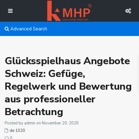
Advanced Search
Glücksspielhaus Angebote
Schweiz: Gefüge,
Regelwerk und Bewertung
aus professioneller
Betrachtung
Posted by admin on November 20, 2025
de 1020
0