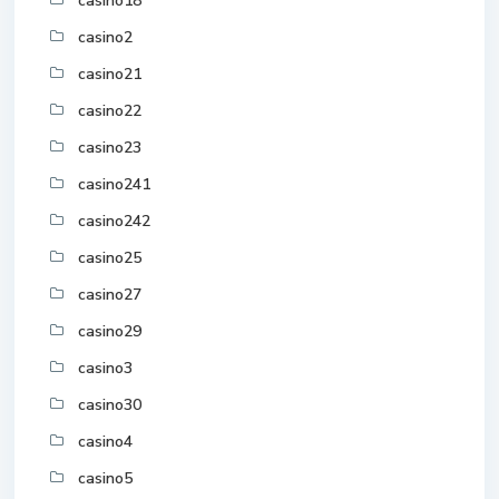
casino18
casino2
casino21
casino22
casino23
casino241
casino242
casino25
casino27
casino29
casino3
casino30
casino4
casino5