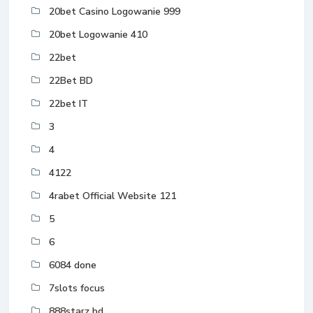
20bet Casino Logowanie 999
20bet Logowanie 410
22bet
22Bet BD
22bet IT
3
4
4122
4rabet Official Website 121
5
6
6084 done
7slots focus
888starz bd