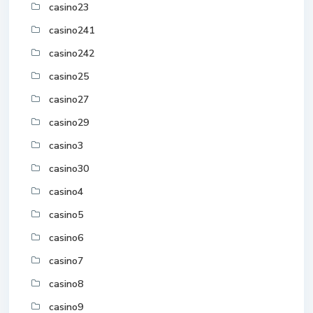
casino23
casino241
casino242
casino25
casino27
casino29
casino3
casino30
casino4
casino5
casino6
casino7
casino8
casino9