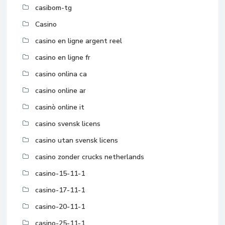
casibom-tg
Casino
casino en ligne argent reel
casino en ligne fr
casino onlina ca
casino online ar
casinò online it
casino svensk licens
casino utan svensk licens
casino zonder crucks netherlands
casino-15-11-1
casino-17-11-1
casino-20-11-1
casino-25-11-1