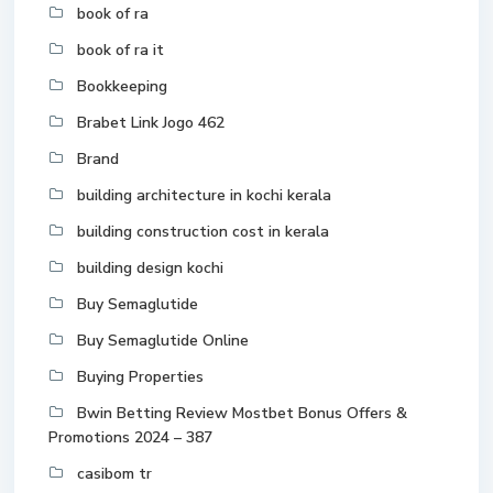
book of ra
book of ra it
Bookkeeping
Brabet Link Jogo 462
Brand
building architecture in kochi kerala
building construction cost in kerala
building design kochi
Buy Semaglutide
Buy Semaglutide Online
Buying Properties
Bwin Betting Review Mostbet Bonus Offers &
Promotions 2024 – 387
casibom tr