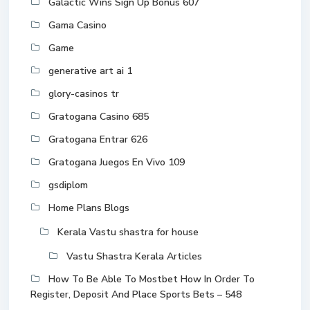
Galactic Wins Sign Up Bonus 607
Gama Casino
Game
generative art ai 1
glory-casinos tr
Gratogana Casino 685
Gratogana Entrar 626
Gratogana Juegos En Vivo 109
gsdiplom
Home Plans Blogs
Kerala Vastu shastra for house
Vastu Shastra Kerala Articles
How To Be Able To Mostbet How In Order To
Register, Deposit And Place Sports Bets – 548