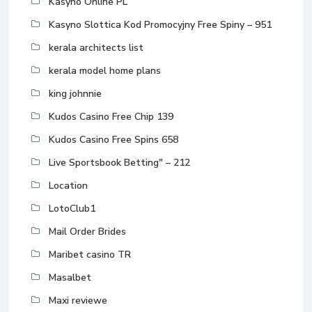
Kasyno Online PL
Kasyno Slottica Kod Promocyjny Free Spiny – 951
kerala architects list
kerala model home plans
king johnnie
Kudos Casino Free Chip 139
Kudos Casino Free Spins 658
Live Sportsbook Betting" – 212
Location
LotoClub1
Mail Order Brides
Maribet casino TR
Masalbet
Maxi reviewe