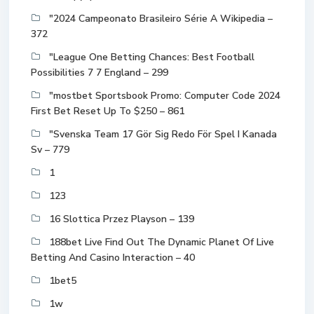
"2024 Campeonato Brasileiro Série A Wikipedia –
372
"League One Betting Chances: Best Football
Possibilities 7 7 England – 299
"mostbet Sportsbook Promo: Computer Code 2024
First Bet Reset Up To $250 – 861
"Svenska Team 17 Gör Sig Redo För Spel I Kanada
Sv – 779
1
123
16 Slottica Przez Playson – 139
188bet Live Find Out The Dynamic Planet Of Live
Betting And Casino Interaction – 40
1bet5
1w