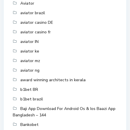
Aviator
aviator brazil
aviator casino DE
aviator casino fr
aviator IN
aviator ke
aviator mz
aviator ng
award winning architects in kerala
b1bet BR
b1bet brazil
Baji App Download For Android Os & Ios Baazi App
Bangladesh – 144
Bankobet