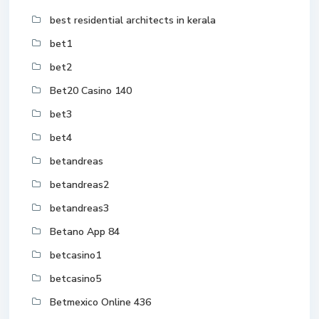
best residential architects in kerala
bet1
bet2
Bet20 Casino 140
bet3
bet4
betandreas
betandreas2
betandreas3
Betano App 84
betcasino1
betcasino5
Betmexico Online 436