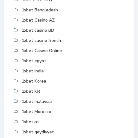
1xbet Bangladesh
1xbet Casino AZ
1xbet casino BD
1xbet casino french
1xbet Casino Online
1xbet egypt
1xbet india
1xbet Korea
1xbet KR
1xbet malaysia
1xbet Morocco
1xbet pt
1xbet qeydiyyat