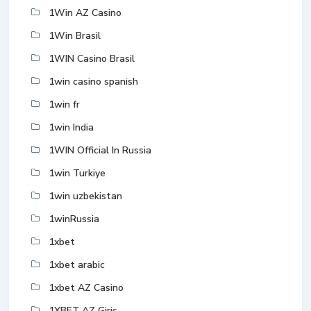
1Win AZ Casino
1Win Brasil
1WIN Casino Brasil
1win casino spanish
1win fr
1win India
1WIN Official In Russia
1win Turkiye
1win uzbekistan
1winRussia
1xbet
1xbet arabic
1xbet AZ Casino
1XBET AZ Giriş