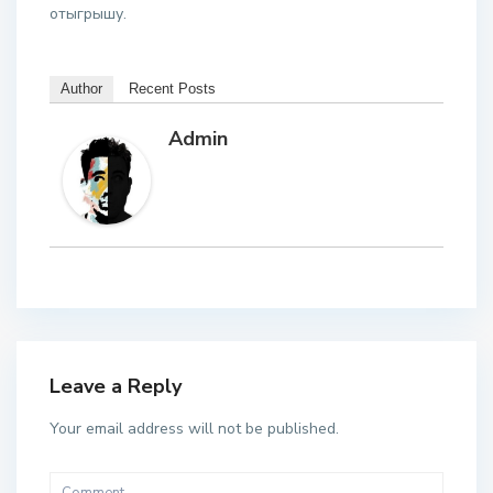
отыгрышу.
Author
Recent Posts
Admin
Leave a Reply
Your email address will not be published.