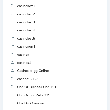
casinobet1
casinobet2
casinobet3
casinobet4
casinobet5
casinonon1
casinos
casinos1
Casinozer gg Online
casono02123
Cbd Oil Blessed Cbd 101
Cbd Oil For Pets 229
Cbet GG Cassino