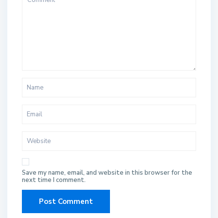
Save my name, email, and website in this browser for the
next time I comment.