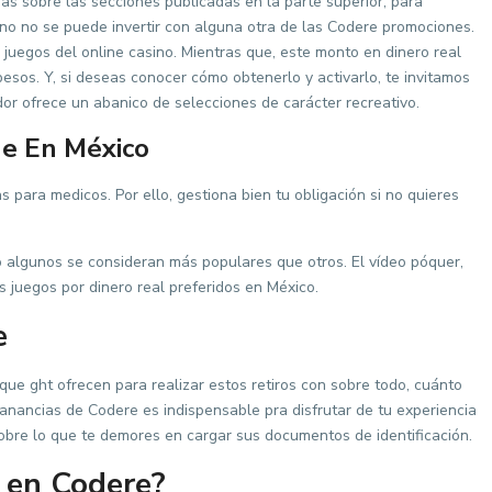
as sobre las secciones publicadas en la parte superior, para
 bono no se puede invertir con alguna otra de las Codere promociones.
juegos del online casino. Mientras que, este monto en dinero real
sos. Y, si deseas conocer cómo obtenerlo y activarlo, te invitamos
or ofrece un abanico de selecciones de carácter recreativo.
ne En México
 para medicos. Por ello, gestiona bien tu obligación si no quieres
 algunos se consideran más populares que otros. El vídeo póquer,
s juegos por dinero real preferidos en México.
e
e ght ofrecen para realizar estos retiros con sobre todo, cuánto
anancias de Codere es indispensable pra disfrutar de tu experiencia
sobre lo que te demores en cargar sus documentos de identificación.
o en Codere?