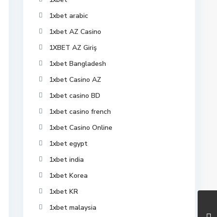
1xbet arabic
1xbet AZ Casino
1XBET AZ Giriş
1xbet Bangladesh
1xbet Casino AZ
1xbet casino BD
1xbet casino french
1xbet Casino Online
1xbet egypt
1xbet india
1xbet Korea
1xbet KR
1xbet malaysia