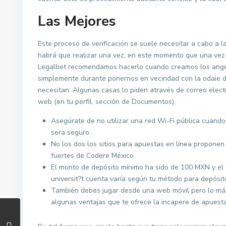
Las Mejores
Este proceso de verificación se suele necesitar a cabo a la
habrá que realizar una vez, en este momento que una vez 
Legalbet recomendamos hacerlo cuando creamos los angele
simplemente durante ponernos en vecindad con la odaie d
necesitan. Algunas casas lo piden através de correo elect
web (en tu perfil, sección de Documentos).
Asegúrate de no utilizar una red Wi-Fi pública cuando
sera seguro.
No los dos los sitios para apuestas en línea proponen 
fuertes de Codere México.
El monto de depósito mínimo ha sido de 100 MXN y el t
universit?t cuenta varía según tu método para depósit
También debes jugar desde una web móvil pero lo más
algunas ventajas que te ofrece la incapere de apuesta