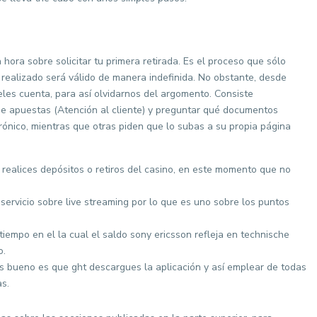
 hora sobre solicitar tu primera retirada. Es el proceso que sólo
realizado será válido de manera indefinida. No obstante, desde
s cuenta, para así olvidarnos del argomento. Consiste
e apuestas (Atención al cliente) y preguntar qué documentos
rónico, mientras que otras piden que lo subas a su propia página
 realices depósitos o retiros del casino, en este momento que no
servicio sobre live streaming por lo que es uno sobre los puntos
iempo en el la cual el saldo sony ericsson refleja en technische
o.
 bueno es que ght descargues la aplicación y así emplear de todas
s.