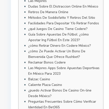
Las Mejores
Dudas Sobre El Distraccion Online En México
Retiros De Manera Online
Métodos De Soddisfatto Y Retiros Del Sitio
Facilidades Para Depositar Y/o Retirar Fondos
¿qué Juegos De Casino Tiene Codere?
Guía Sobre Apuestas De Fútbol: ¿cómo
Apostar Ing Fútbol En Este 2023?
¿cómo Retirar Dinero En Codere México?
¿cómo Ze Puede Activar Un Bono De
Bienvenida Que Ofrece Rushbet?
Reclamar Bonos Codere
Las Mejores Apps Sobre Apuestas Deportivas
En México Para 2023
Balzac Casino
Caliente Plaza Casino
¿puedo Activar Bonos De Casino On-line
Desde México?
Preguntas Frecuentes Sobre Cómo Verificar
Identidad En Bet365