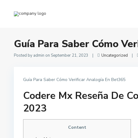
Home
Uncategorized
Guía Para Saber Cómo Verificar Analogía En 
Guía Para Saber Cómo Veri
Posted by admin on September 21, 2023
|
Uncategorized
|
Guía Para Saber Cómo Verificar Analogía En Bet365
Codere Mx Reseña De Co
2023
Content