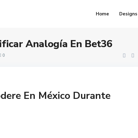
Bet36
Home
Designs
ficar Analogía En Bet36
0
dere En México Durante