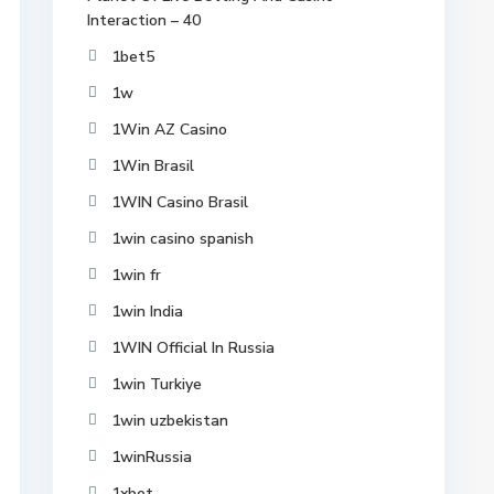
Interaction – 40
1bet5
1w
1Win AZ Casino
1Win Brasil
1WIN Casino Brasil
1win casino spanish
1win fr
1win India
1WIN Official In Russia
1win Turkiye
1win uzbekistan
1winRussia
1xbet