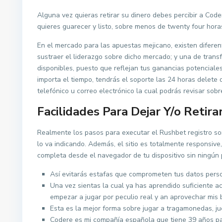
Alguna vez quieras retirar su dinero debes percibir a Code
quieres guarecer y listo, sobre menos de twenty four hora
En el mercado para las apuestas mejicano, existen diferen
sustraer el liderazgo sobre dicho mercado; y una de trans
disponibles, puesto que reflejan tus ganancias potenciale
importa el tiempo, tendrás el soporte las 24 horas delete
telefónico u correo electrónico la cual podrás revisar so
Facilidades Para Dejar Y/o Retir
Realmente los pasos para executar el Rushbet registro son
lo va indicando. Además, el sitio es totalmente responsive
completa desde el navegador de tu dispositivo sin ningún
Así evitarás estafas que comprometen tus datos perso
Una vez sientas la cual ya has aprendido suficiente a
empezar a jugar por peculio real y an aprovechar mis 
Esta es la mejor forma sobre jugar a tragamonedas, ju
Codere es mi compañía española que tiene 39 años pa