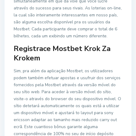
simultaneamente em que da voie que você lucre
através do sucesso para seus rivais. As loterias on-line,
la cual são inteiramente interessantes em nosso país,
são alguma escolha disponível pra os usuários da
Mostbet. Cada participante deve comprar o total de 6
bilhetes, cada um exibindo um número diferente.
Registrace Mostbet Krok Za
Krokem
Sim, pra além da aplicação Mostbet, os utilizadores
podem também efetuar apostas e usufruir dos serviços
fornecidos pela Mostbet através da versão móvel do
seu sítio web. Para aceder à versão móvel do sítio,
visite-o através do browser do seu dispositivo móvel. O
sítio detetará automaticamente os quais está a utilizar
um dispositivo móvel e ajustará to layout para sony
ericsson adaptar ao tamanho mais reduzido carry out
ecrã. Este cuantioso bônus garante alguma
correspondência de 100% no seu de início depósito