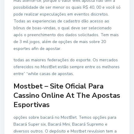
Mas atente-se, porque o valor weil aposta não tem a
possibilidade de ser menor os quais R$ 40, 00 e você só
pode realizar especulações em eventos discretos.
Todas as experiencias de cadastro dão acesso ao
bônus de boas-vindas, o qual deve ser selecionado
após o preenchimento dos dados solicitados. Tem mais
de 3 mil jogos, além de opções de mais sobre 20
esportes afin de apostar.
todas as maiores federações do esporte. Os mercados
oferecidos no MostBet estão sempre entre os melhores
entre” “while casas de apostas.
Mostbet – Site Oficial Para
Cassino Online At The Apostas
Esportivas
opções sobre bacará no MostBet. Temos opções para
Bacará Super six, Bacará Mini, Bacará Supremo e
diversos outros. O depósito e Mostbet revulsion tem a