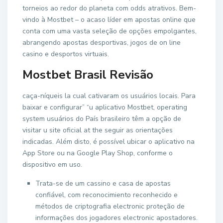
torneios ao redor do planeta com odds atrativos. Bem-
vindo à Mostbet – o acaso líder em apostas online que
conta com uma vasta seleção de opções empolgantes,
abrangendo apostas desportivas, jogos de on line
casino e desportos virtuais.
Mostbet Brasil Revisão
caça-níqueis la cual cativaram os usuários locais. Para
baixar e configurar” “u aplicativo Mostbet, operating
system usuários do País brasileiro têm a opção de
visitar u site oficial at the seguir as orientações
indicadas. Além disto, é possível ubicar o aplicativo na
App Store ou na Google Play Shop, conforme o
dispositivo em uso.
Trata-se de um cassino e casa de apostas
confiável, com reconocimiento reconhecido e
métodos de criptografia electronic proteção de
informações dos jogadores electronic apostadores.