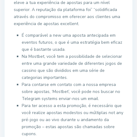
eleve a tua experiência de apostas para um nível
superior. A reputação da plataforma foi” “solidificada
através do compromisso em oferecer aos clientes uma
experiência de apostas excellent.
É comparável a new uma aposta antecipada em
eventos futuros, o que é uma estratégia bem eficaz
que é bastante usada.
Na Mostbet, você tem a possibilidade de selecionar
entre uma grande variedade de diferentes jogos de
cassino que são divididos em uma série de
categorias importantes.
Para contarse em contato com a nossa empresa
sobre apostas, ‘Mostbet’, você pode nos buscar no
Telegram systems enviar-nos um email.
Para ter acesso a esta promoção, é necessário que
você realize apostas modestos ou múltiplas not any
pré-jogo ou ao vivo durante u andamento da
promoção – estas apostas são chamadas sobre
cupons.