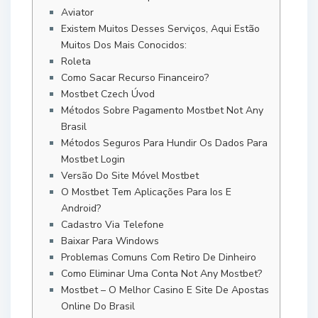
Aviator
Existem Muitos Desses Serviços, Aqui Estão
Muitos Dos Mais Conocidos:
Roleta
Como Sacar Recurso Financeiro?
Mostbet Czech Úvod
Métodos Sobre Pagamento Mostbet Not Any
Brasil
Métodos Seguros Para Hundir Os Dados Para
Mostbet Login
Versão Do Site Móvel Mostbet
O Mostbet Tem Aplicações Para Ios E
Android?
Cadastro Via Telefone
Baixar Para Windows
Problemas Comuns Com Retiro De Dinheiro
Como Eliminar Uma Conta Not Any Mostbet?
Mostbet – O Melhor Casino E Site De Apostas
Online Do Brasil