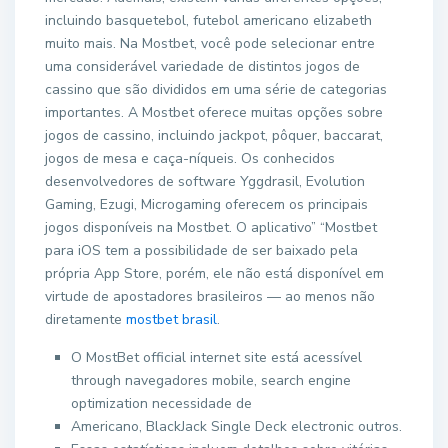
incluindo basquetebol, futebol americano elizabeth
muito mais. Na Mostbet, você pode selecionar entre
uma considerável variedade de distintos jogos de
cassino que são divididos em uma série de categorias
importantes. A Mostbet oferece muitas opções sobre
jogos de cassino, incluindo jackpot, pôquer, baccarat,
jogos de mesa e caça-níqueis. Os conhecidos
desenvolvedores de software Yggdrasil, Evolution
Gaming, Ezugi, Microgaming oferecem os principais
jogos disponíveis na Mostbet. O aplicativo” “Mostbet
para iOS tem a possibilidade de ser baixado pela
própria App Store, porém, ele não está disponível em
virtude de apostadores brasileiros — ao menos não
diretamente
mostbet brasil
.
O MostBet official internet site está acessível
through navegadores mobile, search engine
optimization necessidade de
Americano, BlackJack Single Deck electronic outros.