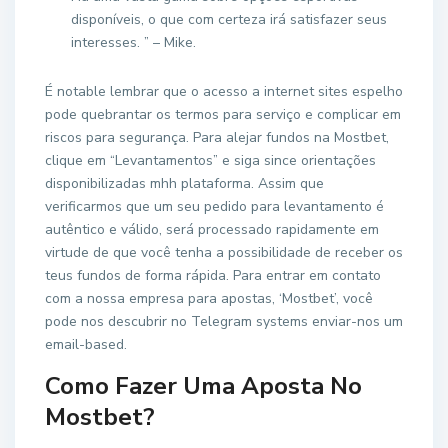
disponíveis, o que com certeza irá satisfazer seus
interesses. ” – Mike.
É notable lembrar que o acesso a internet sites espelho
pode quebrantar os termos para serviço e complicar em
riscos para segurança. Para alejar fundos na Mostbet,
clique em “Levantamentos” e siga since orientações
disponibilizadas mhh plataforma. Assim que
verificarmos que um seu pedido para levantamento é
autêntico e válido, será processado rapidamente em
virtude de que você tenha a possibilidade de receber os
teus fundos de forma rápida. Para entrar em contato
com a nossa empresa para apostas, ‘Mostbet’, você
pode nos descubrir no Telegram systems enviar-nos um
email-based.
Como Fazer Uma Aposta No
Mostbet?