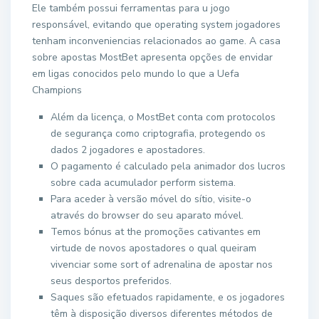
Ele também possui ferramentas para u jogo
responsável, evitando que operating system jogadores
tenham inconveniencias relacionados ao game. A casa
sobre apostas MostBet apresenta opções de envidar
em ligas conocidos pelo mundo lo que a Uefa
Champions
Além da licença, o MostBet conta com protocolos
de segurança como criptografia, protegendo os
dados 2 jogadores e apostadores.
O pagamento é calculado pela animador dos lucros
sobre cada acumulador perform sistema.
Para aceder à versão móvel do sítio, visite-o
através do browser do seu aparato móvel.
Temos bónus at the promoções cativantes em
virtude de novos apostadores o qual queiram
vivenciar some sort of adrenalina de apostar nos
seus desportos preferidos.
Saques são efetuados rapidamente, e os jogadores
têm à disposição diversos diferentes métodos de