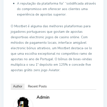
A reputação da plataforma foi” “solidificada através
do compromisso em oferecer aos clientes uma
experiência de apostas superior.
O Mostbet é alguma das melhores plataformas para
jogadores portugueses que gostam de apostas
desportivas electronic jogos de casino online. Com
métodos de pagamento locais, interface amigável
electronic bónus atrativos, um Mostbet destaca-se lo
que uma escolha exceptional no competitivo ramo de
apostas no ano de Portugal. O bônus de boas-vindas
multiplica o seu 1º depósito em 125% e concede five
apostas grátis zero jogo Aviator.
Author
Recent Posts
Admin