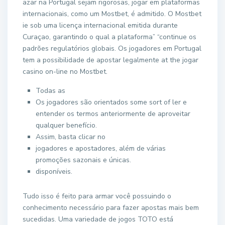
azar na Portugal sejam rigorosas, jogar em plataformas
internacionais, como um Mostbet, é admitido. O Mostbet
ie sob uma licença internacional emitida durante
Curaçao, garantindo o qual a plataforma” “continue os
padrões regulatórios globais. Os jogadores em Portugal
tem a possibilidade de apostar legalmente at the jogar
casino on-line no Mostbet.
Todas as
Os jogadores são orientados some sort of ler e
entender os termos anteriormente de aproveitar
qualquer benefício.
Assim, basta clicar no
jogadores e apostadores, além de várias
promoções sazonais e únicas.
disponíveis.
Tudo isso é feito para armar você possuindo o
conhecimento necessário para fazer apostas mais bem
sucedidas. Uma variedade de jogos TOTO está