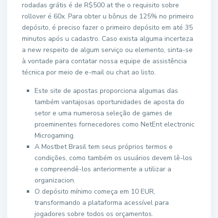
rodadas grátis é de R$500 at the o requisito sobre
rollover é 60x. Para obter u bônus de 125% no primeiro
depósito, é preciso fazer o primeiro depósito em até 35
minutos após u cadastro. Caso exista alguma incerteza
a new respeito de algum serviço ou elemento, sinta-se
à vontade para contatar nossa equipe de assistência
técnica por meio de e-mail ou chat ao listo.
Este site de apostas proporciona algumas das
também vantajosas oportunidades de aposta do
setor e uma numerosa seleção de games de
proeminentes fornecedores como NetEnt electronic
Microgaming.
A Mostbet Brasil tem seus próprios termos e
condições, como também os usuários devem lê-los
e compreendê-los anteriormente a utilizar a
organizacion.
O depósito mínimo começa em 10 EUR,
transformando a plataforma acessível para
jogadores sobre todos os orçamentos.