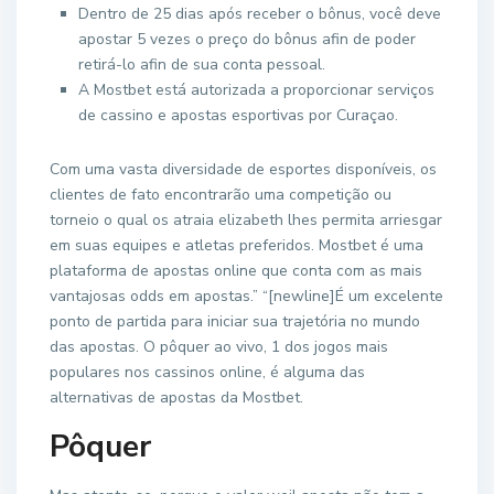
Dentro de 25 dias após receber o bônus, você deve
apostar 5 vezes o preço do bônus afin de poder
retirá-lo afin de sua conta pessoal.
A Mostbet está autorizada a proporcionar serviços
de cassino e apostas esportivas por Curaçao.
Com uma vasta diversidade de esportes disponíveis, os
clientes de fato encontrarão uma competição ou
torneio o qual os atraia elizabeth lhes permita arriesgar
em suas equipes e atletas preferidos. Mostbet é uma
plataforma de apostas online que conta com as mais
vantajosas odds em apostas.” “[newline]É um excelente
ponto de partida para iniciar sua trajetória no mundo
das apostas. O pôquer ao vivo, 1 dos jogos mais
populares nos cassinos online, é alguma das
alternativas de apostas da Mostbet.
Pôquer