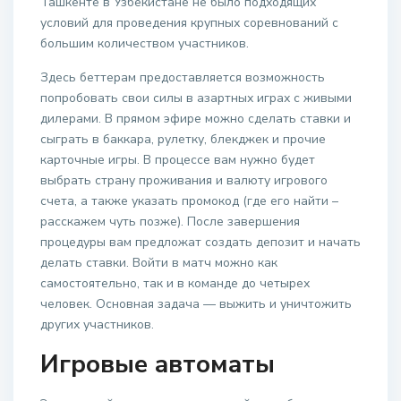
Ташкенте в Узбекистане не было подходящих
условий для проведения крупных соревнований с
большим количеством участников.
Здесь беттерам предоставляется возможность
попробовать свои силы в азартных играх с живыми
дилерами. В прямом эфире можно сделать ставки и
сыграть в баккара, рулетку, блекджек и прочие
карточные игры. В процессе вам нужно будет
выбрать страну проживания и валюту игрового
счета, а также указать промокод (где его найти –
расскажем чуть позже). После завершения
процедуры вам предложат создать депозит и начать
делать ставки. Войти в матч можно как
самостоятельно, так и в команде до четырех
человек. Основная задача — выжить и уничтожить
других участников.
Игровые автоматы