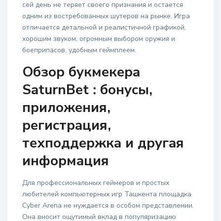
сей день не теряет своего признания и остается
одним из востребованных шутеров на рынке. Игра
отличается детальной и реалистичной графикой,
хорошим звуком, огромным выбором оружия и
боеприпасов, удобным геймплеем.
Обзор букмекера
SaturnBet : бонусы,
приложения,
регистрация,
техподдержка и другая
информация
Для профессиональных геймеров и простых
любителей компьютерных игр Ташкента площадка
Cyber Arena не нуждается в особом представлении.
Она вносит ощутимый вклад в популяризацию