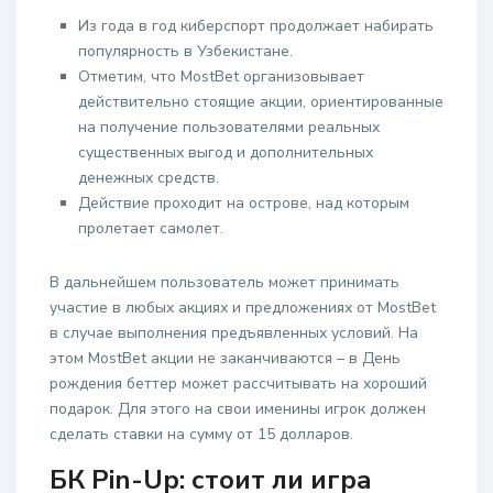
Из года в год киберспорт продолжает набирать
популярность в Узбекистане.
Отметим, что MostBet организовывает
действительно стоящие акции, ориентированные
на получение пользователями реальных
существенных выгод и дополнительных
денежных средств.
Действие проходит на острове, над которым
пролетает самолет.
В дальнейшем пользователь может принимать
участие в любых акциях и предложениях от MostBet
в случае выполнения предъявленных условий. На
этом MostBet акции не заканчиваются – в День
рождения беттер может рассчитывать на хороший
подарок. Для этого на свои именины игрок должен
сделать ставки на сумму от 15 долларов.
БК Pin-Up: стоит ли игра