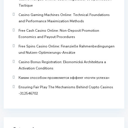
Tactique
Casino Gaming Machines Online: Technical Foundations
and Performance Maximization Methods
Free Cash Casino Online: Non-Deposit Promotion
Economics and Payout Procedures
Free Spins Casino Online: Finanzielle Rahmenbedingungen
und Nutzen-Optimierungs-Ansätze
Casino Bonus Registration: Ekonomická Architektura a
Activation Conditions
Каким способом проявляется эффект «почти успеха»
Ensuring Fair Play The Mechanisms Behind Crypto Casinos
-312546702