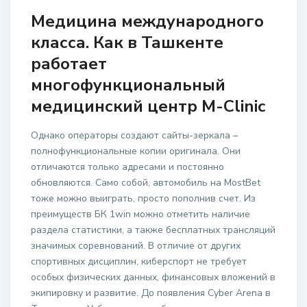
Медицина международного
класса. Как в Ташкенте
работает
многофункциональный
медицинский центр M-Clinic
Однако операторы создают сайты-зеркала –
полнофункциональные копии оригинала. Они
отличаются только адресами и постоянно
обновляются. Само собой, автомобиль на MostBet
тоже можно выиграть, просто пополнив счет. Из
преимуществ БК 1win можно отметить наличие
раздела статистики, а также бесплатных трансляций
значимых соревнований. В отличие от других
спортивных дисциплин, киберспорт не требует
особых физических данных, финансовых вложений в
экипировку и развитие. До появления Cyber Arena в