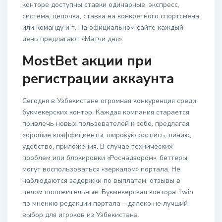
конторе доступны ставки одинарные, экспресс,
система, цепочка, ставка на конкретного спортсмена
или команду и т. На официальном сайте каждый
день предлагают «Матчи дня».
MostBet акции при
регистрации аккаунта
Сегодня в Узбекистане огромная конкуренция среди
букмекерских контор. Каждая компания старается
привлечь новых пользователей к себе, предлагая
хорошие коэффициенты, широкую роспись, линию,
удобство, приложения. В случае технических
проблем или блокировки «Роснадзором», беттеры
могут воспользоваться «зеркалом» портала. Не
наблюдаются задержки по выплатам, отзывы в
целом положительные. Букмекерская контора 1win
по мнению редакции портала – далеко не лучший
выбор для игроков из Узбекистана.