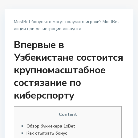
MostBet бонус что могут получить игроки? MostBet
акции при регистрации аккаунта
Впервые в
Узбекистане состоится
крупномасштабное
состязание по
киберспорту
Content
Обзор букмекера 1xBet
Как отыграть бонус