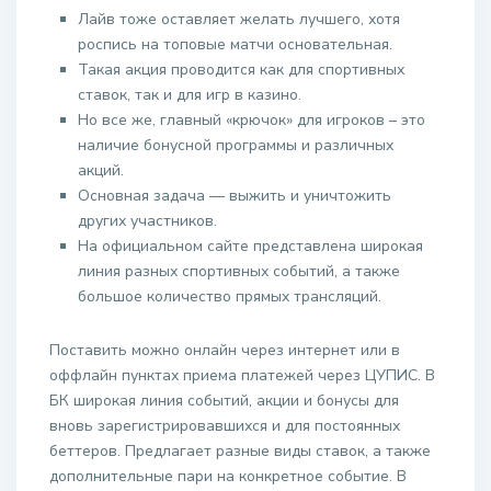
Лайв тоже оставляет желать лучшего, хотя
роспись на топовые матчи основательная.
Такая акция проводится как для спортивных
ставок, так и для игр в казино.
Но все же, главный «крючок» для игроков – это
наличие бонусной программы и различных
акций.
Основная задача — выжить и уничтожить
других участников.
На официальном сайте представлена широкая
линия разных спортивных событий, а также
большое количество прямых трансляций.
Поставить можно онлайн через интернет или в
оффлайн пунктах приема платежей через ЦУПИС. В
БК широкая линия событий, акции и бонусы для
вновь зарегистрировавшихся и для постоянных
беттеров. Предлагает разные виды ставок, а также
дополнительные пари на конкретное событие. В