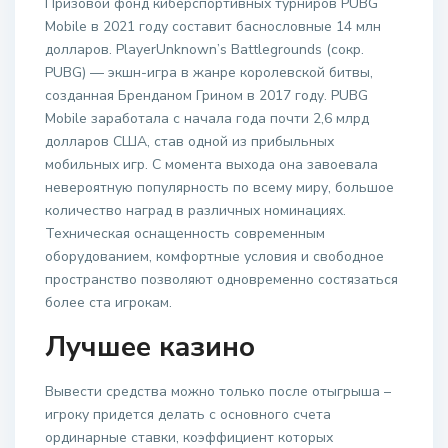
Призовой фонд киберспортивных турниров PUBG
Mobile в 2021 году составит баснословные 14 млн
долларов. PlayerUnknown’s Battlegrounds (сокр.
PUBG) — экшн-игра в жанре королевской битвы,
созданная Бренданом Грином в 2017 году. PUBG
Mobile заработала с начала года почти 2,6 млрд
долларов США, став одной из прибыльных
мобильных игр. С момента выхода она завоевала
невероятную популярность по всему миру, большое
количество наград в различных номинациях.
Техническая оснащенность современным
оборудованием, комфортные условия и свободное
пространство позволяют одновременно состязаться
более ста игрокам.
Лучшее казино
Вывести средства можно только после отыгрыша –
игроку придется делать с основного счета
ординарные ставки, коэффициент которых