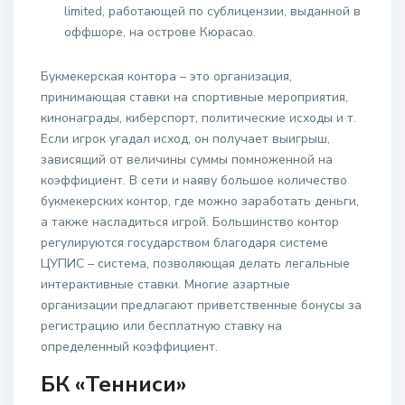
limited, работающей по сублицензии, выданной в
оффшоре, на острове Кюрасао.
Букмекерская контора – это организация,
принимающая ставки на спортивные мероприятия,
кинонаграды, киберспорт, политические исходы и т.
Если игрок угадал исход, он получает выигрыш,
зависящий от величины суммы помноженной на
коэффициент. В сети и наяву большое количество
букмекерских контор, где можно заработать деньги,
а также насладиться игрой. Большинство контор
регулируются государством благодаря системе
ЦУПИС – система, позволяющая делать легальные
интерактивные ставки. Многие азартные
организации предлагают приветственные бонусы за
регистрацию или бесплатную ставку на
определенный коэффициент.
БК «Тенниси»