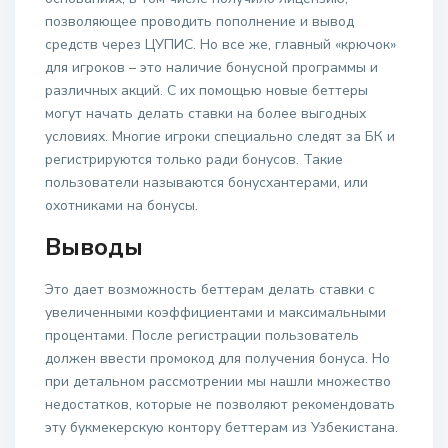
позволяющее проводить пополнение и вывод
средств через ЦУПИС. Но все же, главный «крючок»
для игроков – это наличие бонусной программы и
различных акций. С их помощью новые беттеры
могут начать делать ставки на более выгодных
условиях. Многие игроки специально следят за БК и
регистрируются только ради бонусов. Такие
пользователи называются бонусхантерами, или
охотниками на бонусы.
Выводы
Это дает возможность беттерам делать ставки с
увеличенными коэффициентами и максимальными
процентами. После регистрации пользователь
должен ввести промокод для получения бонуса. Но
при детальном рассмотрении мы нашли множество
недостатков, которые не позволяют рекомендовать
эту букмекерскую контору беттерам из Узбекистана.