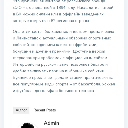
Это крупнейшая контора от российского бренда
«Ф.О.Н», основанной в 1994 году. Насладиться игрой
в БК можно онлайн или в оффлайн заведениях,
которые открыты в 82 регионах страны.
Она отличается большим количеством прематчевых
и Лайв-ставок, актуальными обзорами спортивных
событий, поощрением клиентов фрибетами,
бонусами и другими премиями. Доступна версия
«зеркала» при проблемах с официальным сайтом.
Интерфейс на русском языке позволяет быстро и
удобно заключать пари на выбранные события.
Букмекер предлагает делать ставки практически на
все популярные виды спорта – от баскетбола, хоккея
и футбола, до гольфа и большого тенниса.
Author
Recent Posts
Admin