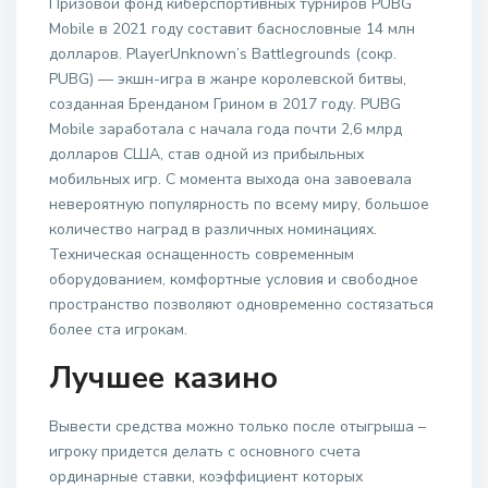
Призовой фонд киберспортивных турниров PUBG
Mobile в 2021 году составит баснословные 14 млн
долларов. PlayerUnknown’s Battlegrounds (сокр.
PUBG) — экшн-игра в жанре королевской битвы,
созданная Бренданом Грином в 2017 году. PUBG
Mobile заработала с начала года почти 2,6 млрд
долларов США, став одной из прибыльных
мобильных игр. С момента выхода она завоевала
невероятную популярность по всему миру, большое
количество наград в различных номинациях.
Техническая оснащенность современным
оборудованием, комфортные условия и свободное
пространство позволяют одновременно состязаться
более ста игрокам.
Лучшее казино
Вывести средства можно только после отыгрыша –
игроку придется делать с основного счета
ординарные ставки, коэффициент которых