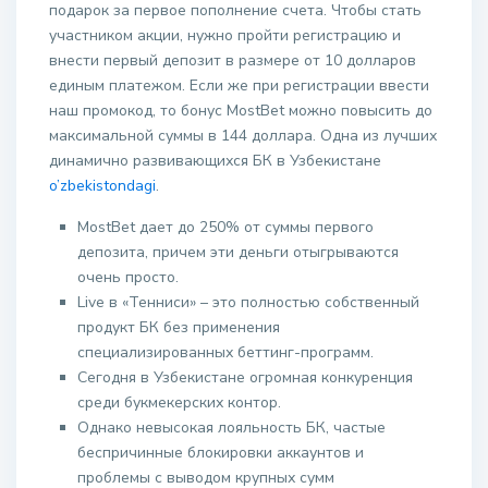
подарок за первое пополнение счета. Чтобы стать
участником акции, нужно пройти регистрацию и
внести первый депозит в размере от 10 долларов
единым платежом. Если же при регистрации ввести
наш промокод, то бонус MostBet можно повысить до
максимальной суммы в 144 доллара. Одна из лучших
динамично развивающихся БК в Узбекистане
o’zbekistondagi
.
MostBet дает до 250% от суммы первого
депозита, причем эти деньги отыгрываются
очень просто.
Live в «Тенниси» – это полностью собственный
продукт БК без применения
специализированных беттинг-программ.
Сегодня в Узбекистане огромная конкуренция
среди букмекерских контор.
Однако невысокая лояльность БК, частые
беспричинные блокировки аккаунтов и
проблемы с выводом крупных сумм