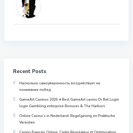
Recent Posts
Насколько самоуверенность воздействует на
понимание побед
GameArt Casinos 2025 ⭐ Best GameArt casino Dr Bet Login
login Gambling enterprise Bonuses & The Harbors
Online Casino’s in Nederland: Regelgeving en Praktische
Vereisten
Casino Français Online: Cadre Régulateur et Optimisation