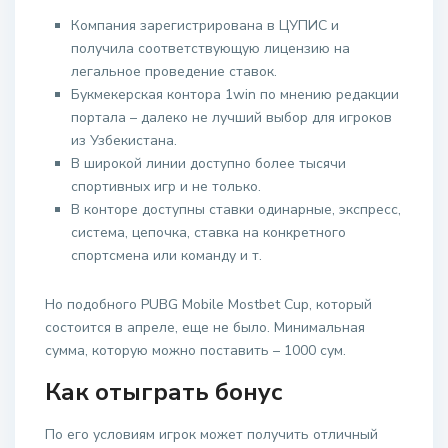
Компания зарегистрирована в ЦУПИС и
получила соответствующую лицензию на
легальное проведение ставок.
Букмекерская контора 1win по мнению редакции
портала – далеко не лучший выбор для игроков
из Узбекистана.
В широкой линии доступно более тысячи
спортивных игр и не только.
В конторе доступны ставки одинарные, экспресс,
система, цепочка, ставка на конкретного
спортсмена или команду и т.
Но подобного PUBG Mobile Mostbet Cup, который
состоится в апреле, еще не было. Минимальная
сумма, которую можно поставить – 1000 сум.
Как отыграть бонус
По его условиям игрок может получить отличный