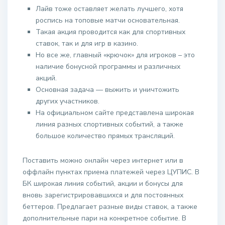
Лайв тоже оставляет желать лучшего, хотя
роспись на топовые матчи основательная.
Такая акция проводится как для спортивных
ставок, так и для игр в казино.
Но все же, главный «крючок» для игроков – это
наличие бонусной программы и различных
акций.
Основная задача — выжить и уничтожить
других участников.
На официальном сайте представлена широкая
линия разных спортивных событий, а также
большое количество прямых трансляций.
Поставить можно онлайн через интернет или в
оффлайн пунктах приема платежей через ЦУПИС. В
БК широкая линия событий, акции и бонусы для
вновь зарегистрировавшихся и для постоянных
беттеров. Предлагает разные виды ставок, а также
дополнительные пари на конкретное событие. В