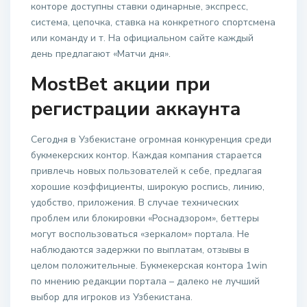
конторе доступны ставки одинарные, экспресс,
система, цепочка, ставка на конкретного спортсмена
или команду и т. На официальном сайте каждый
день предлагают «Матчи дня».
MostBet акции при
регистрации аккаунта
Сегодня в Узбекистане огромная конкуренция среди
букмекерских контор. Каждая компания старается
привлечь новых пользователей к себе, предлагая
хорошие коэффициенты, широкую роспись, линию,
удобство, приложения. В случае технических
проблем или блокировки «Роснадзором», беттеры
могут воспользоваться «зеркалом» портала. Не
наблюдаются задержки по выплатам, отзывы в
целом положительные. Букмекерская контора 1win
по мнению редакции портала – далеко не лучший
выбор для игроков из Узбекистана.