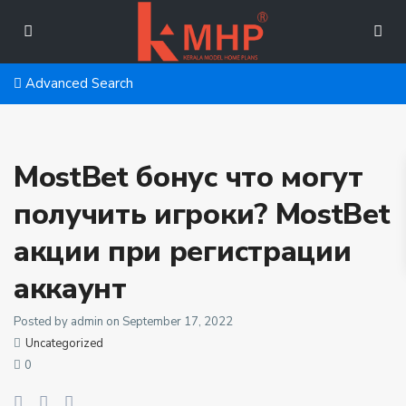
Advanced Search
MostBet бонус что могут
получить игроки? MostBet
акции при регистрации
аккаунт
Posted by admin on September 17, 2022
Uncategorized
0