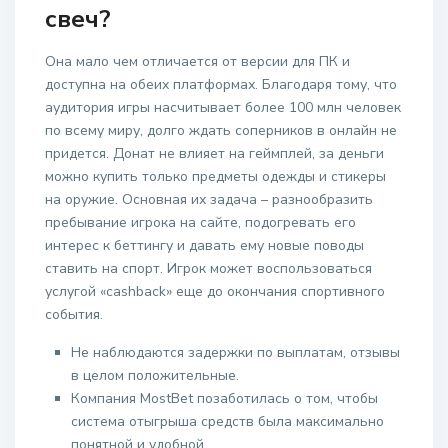
свеч?
Она мало чем отличается от версии для ПК и
доступна на обеих платформах. Благодаря тому, что
аудитория игры насчитывает более 100 млн человек
по всему миру, долго ждать соперников в онлайн не
придется. Донат не влияет на геймплей, за деньги
можно купить только предметы одежды и стикеры
на оружие. Основная их задача – разнообразить
пребывание игрока на сайте, подогревать его
интерес к беттингу и давать ему новые поводы
ставить на спорт. Игрок может воспользоваться
услугой «cashback» еще до окончания спортивного
события.
Не наблюдаются задержки по выплатам, отзывы
в целом положительные.
Компания MostBet позаботилась о том, чтобы
система отыгрыша средств была максимально
понятной и удобной.