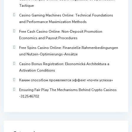
Tactique
Casino Gaming Machines Online: Technical Foundations
and Performance Maximization Methods
Free Cash Casino Online: Non-Deposit Promotion
Economics and Payout Procedures
Free Spins Casino Online: Finanzielle Rahmenbedingungen
und Nutzen-Optimierungs-Ansätze
Casino Bonus Registration: Ekonomická Architektura a
Activation Conditions
Каким способом проявляется эффект «почти успеха»
Ensuring Fair Play The Mechanisms Behind Crypto Casinos
-312546702