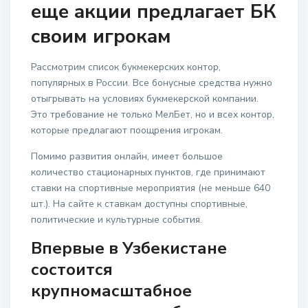
еще акции предлагает БК
своим игрокам
Рассмотрим список букмекерских контор,
популярных в России. Все бонусные средства нужно
отыгрывать на условиях букмекерской компании.
Это требование не только МелБет, но и всех контор,
которые предлагают поощрения игрокам.
Помимо развития онлайн, имеет большое
количество стационарных пунктов, где принимают
ставки на спортивные мероприятия (не меньше 640
шт.). На сайте к ставкам доступны спортивные,
политические и культурные события.
Впервые в Узбекистане
состоится
крупномасштабное