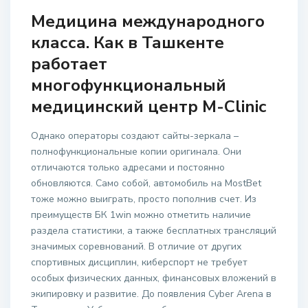
Медицина международного
класса. Как в Ташкенте
работает
многофункциональный
медицинский центр M-Clinic
Однако операторы создают сайты-зеркала –
полнофункциональные копии оригинала. Они
отличаются только адресами и постоянно
обновляются. Само собой, автомобиль на MostBet
тоже можно выиграть, просто пополнив счет. Из
преимуществ БК 1win можно отметить наличие
раздела статистики, а также бесплатных трансляций
значимых соревнований. В отличие от других
спортивных дисциплин, киберспорт не требует
особых физических данных, финансовых вложений в
экипировку и развитие. До появления Cyber Arena в