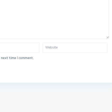
e next time I comment.