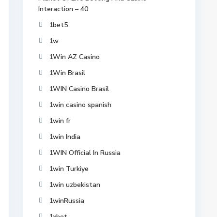
Interaction – 40
1bet5
1w
1Win AZ Casino
1Win Brasil
1WIN Casino Brasil
1win casino spanish
1win fr
1win India
1WIN Official In Russia
1win Turkiye
1win uzbekistan
1winRussia
1xbet