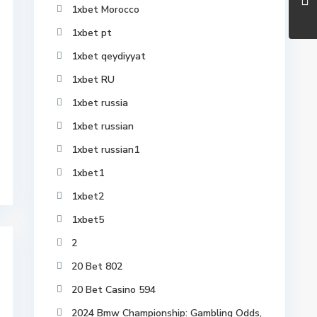
1xbet Morocco
1xbet pt
1xbet qeydiyyat
1xbet RU
1xbet russia
1xbet russian
1xbet russian1
1xbet1
1xbet2
1xbet5
2
20 Bet 802
20 Bet Casino 594
2024 Bmw Championship: Gambling Odds,