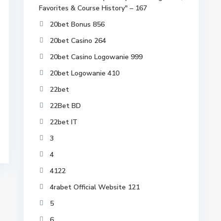
Favorites & Course History" – 167
20bet Bonus 856
20bet Casino 264
20bet Casino Logowanie 999
20bet Logowanie 410
22bet
22Bet BD
22bet IT
3
4
4122
4rabet Official Website 121
5
6