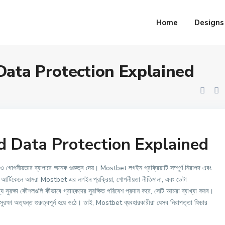
plained
Home
Designs
Data Protection Explained
d Data Protection Explained
ও গোপনীয়তার ব্যাপারে অনেক গুরুত্ব দেয়। Mostbet লগইন প্রক্রিয়াটি সম্পূর্ণ নিরাপদ এবং
এই আর্টিকেলে আমরা Mostbet এর লগইন প্রক্রিয়া, গোপনীয়তা নীতিমালা, এবং ডেটা
সুরক্ষা কৌশলগুলি কীভাবে গ্রাহকদের সুরক্ষিত পরিবেশ প্রদান করে, সেটি আমরা ব্যাখ্যা করব।
ক্ষা অত্যন্ত গুরুত্বপূর্ন হয়ে ওঠে। তাই, Mostbet ব্যবহারকারীরা যেসব নিরাপত্তা ফিচার