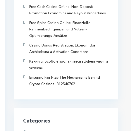
Free Cash Casino Online: Non-Deposit
Promotion Economics and Payout Procedures
Free Spins Casino Online: Finanzielle
Rahmenbedingungen und Nutzen-
Optimierungs-Ansätze
Casino Bonus Registration: Ekonomická
Architektura a Activation Conditions
Каким способом проявляется эффект «почти
успеха»
Ensuring Fair Play The Mechanisms Behind
Crypto Casinos -312546702
Categories