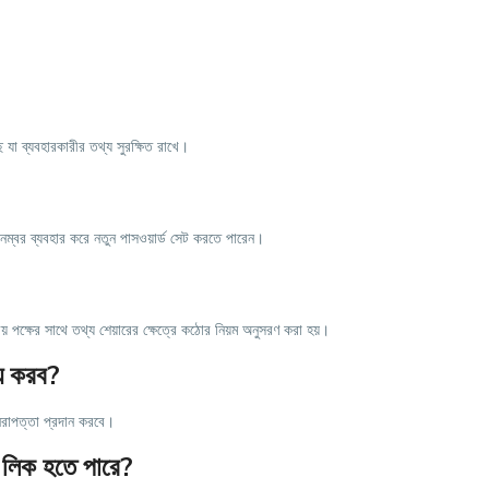
 যা ব্যবহারকারীর তথ্য সুরক্ষিত রাখে।
 নম্বর ব্যবহার করে নতুন পাসওয়ার্ড সেট করতে পারেন।
য় পক্ষের সাথে তথ্য শেয়ারের ক্ষেত্রে কঠোর নিয়ম অনুসরণ করা হয়।
য় করব?
িরাপত্তা প্রদান করবে।
লিক হতে পারে?