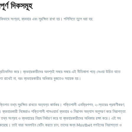
র্ণ দিকসমূহ
ভাবে সংগ্রহ, ব্যবহার এবং সুরক্ষিত রাখা হয়। পলিসিতে তুলে ধরা হয়:
 প্রতিফলিত করে। ব্যবহারকারীদের অবশ্যই সময়ে সময়ে এই নীতিমালা পড়ে নেওয়া উচিত যাতে
্ষিত রাখেই না, বরং ব্যবহারকারীর অধিকার বুজতেও সহায়ক হয়।
্তিগত তথ্য সুরক্ষিত রাখতে অত্যন্ত কার্যকর। শক্তিশালী এনক্রিপশন, ২-স্তরের প্রমাণীকরণ,
ব্যবহারকারী নিজেরাও শক্তিশালী পাসওয়ার্ড ব্যবহার ও নিরাপদ অভ্যাস অনুসরণ করে নিরাপত্তা
্য সংগ্রহ ও ব্যবহারের নিয়ম নির্ধারণ করে যা ব্যবহারকারীদের অধিকার রক্ষা করে। এই সব
্ঠিত করেছে। তাই যারা অনলাইন বেটিং করতে চান, তাদের জন্য Mostbet লগইনের নিরাপত্তা ও