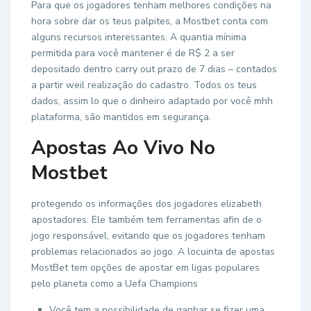
Para que os jogadores tenham melhores condições na
hora sobre dar os teus palpites, a Mostbet conta com
alguns recursos interessantes. A quantia mínima
permitida para você mantener é de R$ 2 a ser
depositado dentro carry out prazo de 7 dias – contados
a partir weil realização do cadastro. Todos os teus
dados, assim lo que o dinheiro adaptado por você mhh
plataforma, são mantidos em segurança.
Apostas Ao Vivo No
Mostbet
protegendo os informações dos jogadores elizabeth
apostadores. Ele também tem ferramentas afin de o
jogo responsável, evitando que os jogadores tenham
problemas relacionados ao jogo. A locuinta de apostas
MostBet tem opções de apostar em ligas populares
pelo planeta como a Uefa Champions
Você tem a possibilidade de ganhar se fizer uma