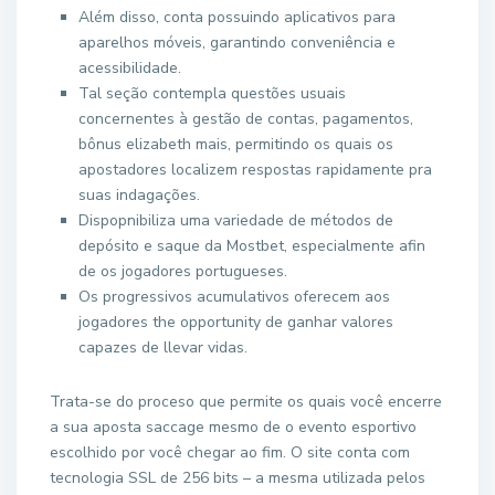
Além disso, conta possuindo aplicativos para
aparelhos móveis, garantindo conveniência e
acessibilidade.
Tal seção contempla questões usuais
concernentes à gestão de contas, pagamentos,
bônus elizabeth mais, permitindo os quais os
apostadores localizem respostas rapidamente pra
suas indagações.
Dispopnibiliza uma variedade de métodos de
depósito e saque da Mostbet, especialmente afin
de os jogadores portugueses.
Os progressivos acumulativos oferecem aos
jogadores the opportunity de ganhar valores
capazes de llevar vidas.
Trata-se do proceso que permite os quais você encerre
a sua aposta saccage mesmo de o evento esportivo
escolhido por você chegar ao fim. O site conta com
tecnologia SSL de 256 bits – a mesma utilizada pelos