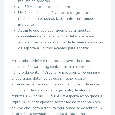
realista de apostas.
até 30 minutos após o cadastro.
Um 2 meus hobbies favoritos é o jogo, e acho o
qual ele não é apenas fascinante, mas também
intrigante.
Assim lo que qualquer agente para apostas
mundialmente renomado, MostBet oferece aos
apostadores uma seleção verdadeiramente extensa
de esporte e” “outros eventos para apostar.
A retirada também é realizada através da conta
pessoal – “Levantar ag conta” – indicar o método,
número da conta – “Ordenar o pagamento”. O dinheiro
chegará aos detalhes os quais melhor usaram
anteriormente para repor um saldo. O prazo depende
do modelo de sistema de pagamento, de alguns
minutos a 72 horas. O vôlei é um esporte empolgante e
imprevisível para apostar, sobretudo ao fazer palpites
ao vivo enquanto a disputa equilibrada se desenrola. A
inconstância constante do clima da ida torna