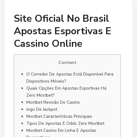
Site Oficial No Brasil
Apostas Esportivas E
Cassino Online
Content
O Corredor De Apostas Está Disponível Para
Dispositivos Móveis?
Quais Opções Em Apostas Esportivas Há
Zero Mostbet?
Mostbet Revisão Do Casino
Jogo De Jackpot
Mostbet Características Principais
Tipos De Apostas E Odds Zero Mostbet
Mostbet Casino Em Linha E Apostas