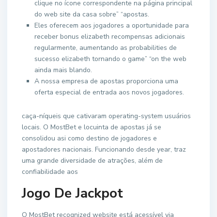
clique no ícone correspondente na página principal
do web site da casa sobre” “apostas.
Eles oferecem aos jogadores a oportunidade para
receber bonus elizabeth recompensas adicionais
regularmente, aumentando as probabilities de
sucesso elizabeth tornando o game” “on the web
ainda mais blando.
A nossa empresa de apostas proporciona uma
oferta especial de entrada aos novos jogadores.
caça-níqueis que cativaram operating-system usuários
locais. O MostBet e locuinta de apostas já se
consolidou asi como destino de jogadores e
apostadores nacionais. Funcionando desde year, traz
uma grande diversidade de atrações, além de
confiabilidade aos
Jogo De Jackpot
O MostBet recognized website está acessível via