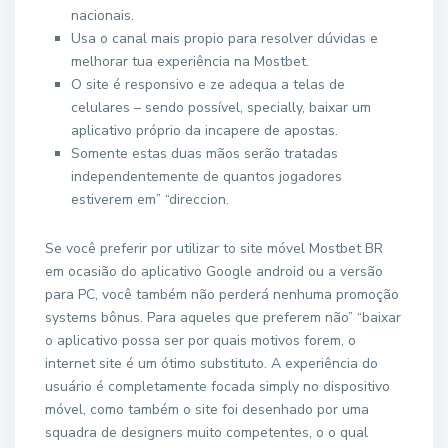
nacionais.
Usa o canal mais propio para resolver dúvidas e
melhorar tua experiência na Mostbet.
O site é responsivo e ze adequa a telas de
celulares – sendo possível, specially, baixar um
aplicativo próprio da incapere de apostas.
Somente estas duas mãos serão tratadas
independentemente de quantos jogadores
estiverem em” “direccion.
Se você preferir por utilizar to site móvel Mostbet BR
em ocasião do aplicativo Google android ou a versão
para PC, você também não perderá nenhuma promoção
systems bônus. Para aqueles que preferem não” “baixar
o aplicativo possa ser por quais motivos forem, o
internet site é um ótimo substituto. A experiência do
usuário é completamente focada simply no dispositivo
móvel, como também o site foi desenhado por uma
squadra de designers muito competentes, o o qual