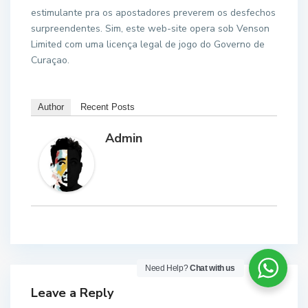
estimulante pra os apostadores preverem os desfechos
surpreendentes. Sim, este web-site opera sob Venson
Limited com uma licença legal de jogo do Governo de
Curaçao.
Author
Recent Posts
Admin
Need Help?
Chat with us
Leave a Reply