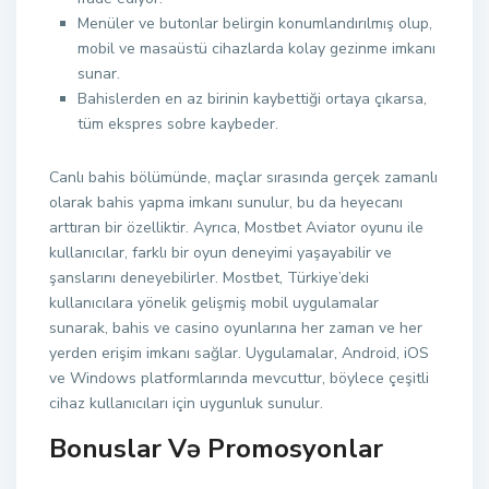
Menüler ve butonlar belirgin konumlandırılmış olup,
mobil ve masaüstü cihazlarda kolay gezinme imkanı
sunar.
Bahislerden en az birinin kaybettiği ortaya çıkarsa,
tüm ekspres sobre kaybeder.
Canlı bahis bölümünde, maçlar sırasında gerçek zamanlı
olarak bahis yapma imkanı sunulur, bu da heyecanı
arttıran bir özelliktir. Ayrıca, Mostbet Aviator oyunu ile
kullanıcılar, farklı bir oyun deneyimi yaşayabilir ve
şanslarını deneyebilirler. Mostbet, Türkiye’deki
kullanıcılara yönelik gelişmiş mobil uygulamalar
sunarak, bahis ve casino oyunlarına her zaman ve her
yerden erişim imkanı sağlar. Uygulamalar, Android, iOS
ve Windows platformlarında mevcuttur, böylece çeşitli
cihaz kullanıcıları için uygunluk sunulur.
Bonuslar Və Promosyonlar