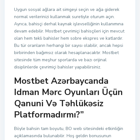
Uygun sosyal ağlara ait simgeyi seçin ve ağa giderek
normal verilerinizi kullanmak suretiyle oturum açın.
Ayrıca, bahisçi derhal kaynak işlevselliğinin kullanımına
devam edebilir. Mostbet çevrimiçi bahisçileri için mevcut
olan hem tekli bahisler hem sobre ekspres ve katlardır.
Bu tür oranların herhangi bir sayısı olabilir, ancak hepsi
birbirinden bağımsız olarak hesaplanacaktır. Mostbet
sitesinde tüm meşhur sporlarda ve bazı orijinal
disiplinlerde çevrimiçi bahisler yapabilirsiniz.
Mostbet Azərbaycanda
Idman Mərc Oyunları Üçün
Qanuni Və Təhlükəsiz
Platformadırmı?”
Böyle bahsin tam boyutu, BO web sitesindeki etkinliğin
açıklamasında bulunabilir. Hoş geldin bonusunun