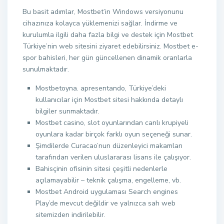
Bu basit adımlar, Mostbet’in Windows versiyonunu
cihazınıza kolayca yüklemenizi sağlar. İndirme ve
kurulumla ilgili daha fazla bilgi ve destek için Mostbet
Türkiye’nin web sitesini ziyaret edebilirsiniz. Mostbet e-
spor bahisleri, her gün güncellenen dinamik oranlarla
sunulmaktadır.
Mostbetoyna. apresentando, Türkiye’deki
kullanıcılar için Mostbet sitesi hakkında detaylı
bilgiler sunmaktadır.
Mostbet casino, slot oyunlarından canlı krupiyeli
oyunlara kadar birçok farklı oyun seçeneği sunar.
Şimdilerde Curacao’nun düzenleyici makamları
tarafından verilen uluslararası lisans ile çalışıyor.
Bahisçinin ofisinin sitesi çeşitli nedenlerle
açılamayabilir – teknik çalışma, engelleme, vb.
Mostbet Android uygulaması Search engines
Play’de mevcut değildir ve yalnızca sah web
sitemizden indirilebilir.