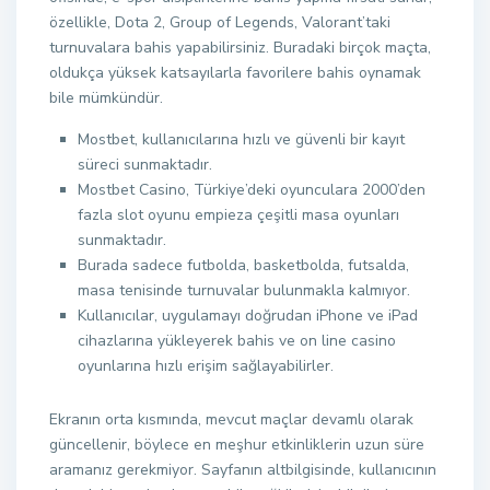
özellikle, Dota 2, Group of Legends, Valorant’taki
turnuvalara bahis yapabilirsiniz. Buradaki birçok maçta,
oldukça yüksek katsayılarla favorilere bahis oynamak
bile mümkündür.
Mostbet, kullanıcılarına hızlı ve güvenli bir kayıt
süreci sunmaktadır.
Mostbet Casino, Türkiye’deki oyunculara 2000’den
fazla slot oyunu empieza çeşitli masa oyunları
sunmaktadır.
Burada sadece futbolda, basketbolda, futsalda,
masa tenisinde turnuvalar bulunmakla kalmıyor.
Kullanıcılar, uygulamayı doğrudan iPhone ve iPad
cihazlarına yükleyerek bahis ve on line casino
oyunlarına hızlı erişim sağlayabilirler.
Ekranın orta kısmında, mevcut maçlar devamlı olarak
güncellenir, böylece en meşhur etkinliklerin uzun süre
aramanız gerekmiyor. Sayfanın altbilgisinde, kullanıcının