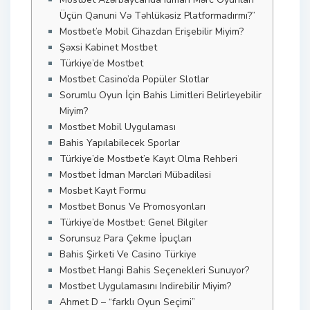
Üçün Qanuni Və Təhlükəsiz Platformadırmı?”
Mostbet’e Mobil Cihazdan Erişebilir Miyim?
Şəxsi Kabinet Mostbet
Türkiye’de Mostbet
Mostbet Casino’da Popüler Slotlar
Sorumlu Oyun İçin Bahis Limitleri Belirleyebilir
Miyim?
Mostbet Mobil Uygulaması
Bahis Yapılabilecek Sporlar
Türkiye’de Mostbet’e Kayıt Olma Rehberi
Mostbet İdman Mərcləri Mübadiləsi
Mosbet Kayıt Formu
Mostbet Bonus Ve Promosyonları
Türkiye’de Mostbet: Genel Bilgiler
Sorunsuz Para Çekme İpuçları
Bahis Şirketi Ve Casino Türkiye
Mostbet Hangi Bahis Seçenekleri Sunuyor?
Mostbet Uygulamasını Indirebilir Miyim?
Ahmet D – “farklı Oyun Seçimi”