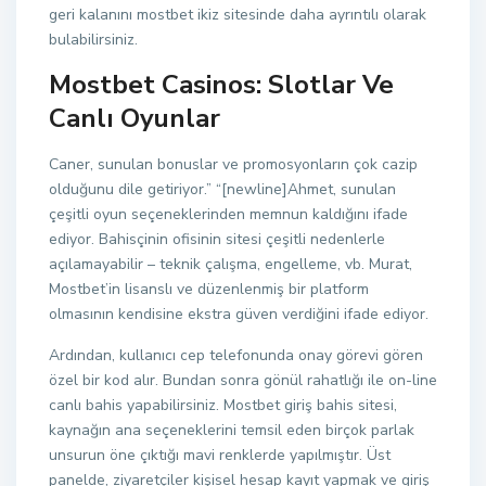
geri kalanını mostbet ikiz sitesinde daha ayrıntılı olarak
bulabilirsiniz.
Mostbet Casinos: Slotlar Ve
Canlı Oyunlar
Caner, sunulan bonuslar ve promosyonların çok cazip
olduğunu dile getiriyor.” “[newline]Ahmet, sunulan
çeşitli oyun seçeneklerinden memnun kaldığını ifade
ediyor. Bahisçinin ofisinin sitesi çeşitli nedenlerle
açılamayabilir – teknik çalışma, engelleme, vb. Murat,
Mostbet’in lisanslı ve düzenlenmiş bir platform
olmasının kendisine ekstra güven verdiğini ifade ediyor.
Ardından, kullanıcı cep telefonunda onay görevi gören
özel bir kod alır. Bundan sonra gönül rahatlığı ile on-line
canlı bahis yapabilirsiniz. Mostbet giriş bahis sitesi,
kaynağın ana seçeneklerini temsil eden birçok parlak
unsurun öne çıktığı mavi renklerde yapılmıştır. Üst
panelde, ziyaretçiler kişisel hesap kayıt yapmak ve giriş