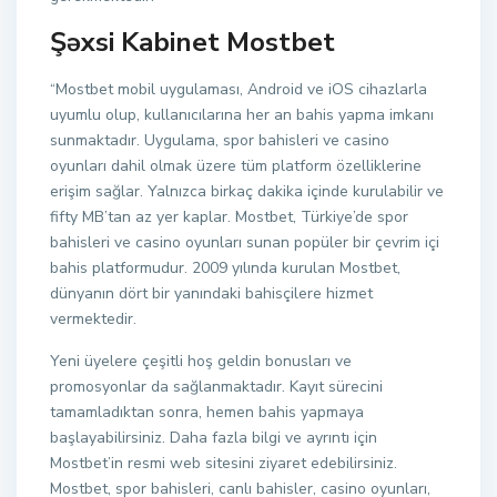
Şəxsi Kabinet Mostbet
“Mostbet mobil uygulaması, Android ve iOS cihazlarla
uyumlu olup, kullanıcılarına her an bahis yapma imkanı
sunmaktadır. Uygulama, spor bahisleri ve casino
oyunları dahil olmak üzere tüm platform özelliklerine
erişim sağlar. Yalnızca birkaç dakika içinde kurulabilir ve
fifty MB’tan az yer kaplar. Mostbet, Türkiye’de spor
bahisleri ve casino oyunları sunan popüler bir çevrim içi
bahis platformudur. 2009 yılında kurulan Mostbet,
dünyanın dört bir yanındaki bahisçilere hizmet
vermektedir.
Yeni üyelere çeşitli hoş geldin bonusları ve
promosyonlar da sağlanmaktadır. Kayıt sürecini
tamamladıktan sonra, hemen bahis yapmaya
başlayabilirsiniz. Daha fazla bilgi ve ayrıntı için
Mostbet’in resmi web sitesini ziyaret edebilirsiniz.
Mostbet, spor bahisleri, canlı bahisler, casino oyunları,