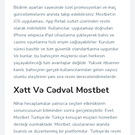
Bildirim ayarları sayesinde özel promosyonları ve maç
güncellemelerini anında takip edebilirsiniz. Mostbet’in
iOS uygulaması, App Retail outlet üzerinden resmi
olarak indirilebilir. Kullanıcılar, uygulamayı doğrudan
iPhone empieza iPad cihazlarına yükleyerek bahis ve
casino oyunlarına hızlı erişim sağlayabilirler. Kurulum
süreci basittir ve tüm güvenlik standartlarına uygundur.
Ve bunlar, bu bahisçinin müşterisi olan herkesin
yaşayabileceği tüm avantajlar değildir. Yüksek itibarının
kanıtı, bahisçinin gerçek kullanıcılarından gelen sayısız
olumlu eleştirinin yanı sıra resmi derecelendirmelerdir.
Xətt Və Cədvəl Mostbet
Nihai hesaplamalar yalnızca seçilen etkinliklerin
sonuncusunun bitiminden sonra gerçekleştirilir. Evet,
Mostbet Türkiye’de Türkçe konuşan müşteri hizmetleri
desteği sunmaktadır. Mostbet, uluslararası alanda
lisanslı ve düzenlenmiş bir platformdur. Türkiye’de resmi