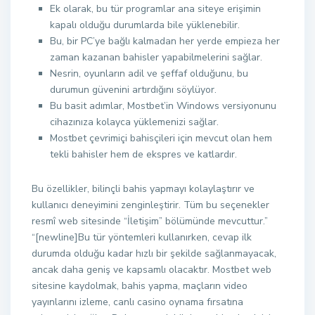
Ek olarak, bu tür programlar ana siteye erişimin
kapalı olduğu durumlarda bile yüklenebilir.
Bu, bir PC’ye bağlı kalmadan her yerde empieza her
zaman kazanan bahisler yapabilmelerini sağlar.
Nesrin, oyunların adil ve şeffaf olduğunu, bu
durumun güvenini artırdığını söylüyor.
Bu basit adımlar, Mostbet’in Windows versiyonunu
cihazınıza kolayca yüklemenizi sağlar.
Mostbet çevrimiçi bahisçileri için mevcut olan hem
tekli bahisler hem de ekspres ve katlardır.
Bu özellikler, bilinçli bahis yapmayı kolaylaştırır ve
kullanıcı deneyimini zenginleştirir. Tüm bu seçenekler
resmî web sitesinde “İletişim” bölümünde mevcuttur.”
“[newline]Bu tür yöntemleri kullanırken, cevap ilk
durumda olduğu kadar hızlı bir şekilde sağlanmayacak,
ancak daha geniş ve kapsamlı olacaktır. Mostbet web
sitesine kaydolmak, bahis yapma, maçların video
yayınlarını izleme, canlı casino oynama fırsatına