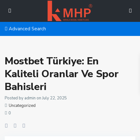
Advanced Search
Mostbet Türkiye: En
Kaliteli Oranlar Ve Spor
Bahisleri
Posted by admin on July 22, 2025
Uncategorized
0