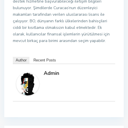
destek hizmetine başvurabileceği iletişim bilgileri
bulunuyor. Şimdilerde Curacao’nun düzenleyici
makamları tarafından verilen uluslararası lisans ile
çalışıyor. BO, dünyanın farklı ülkelerinden bahisçileri
ciddi bir kısıtlama olmaksızın kabul etmektedir. Ek
olarak, kullanıcılar finansal işlemlerin yürütülmesi için
mevcut birkaç para birimi arasından seçim yapabilir.
Author
Recent Posts
Admin