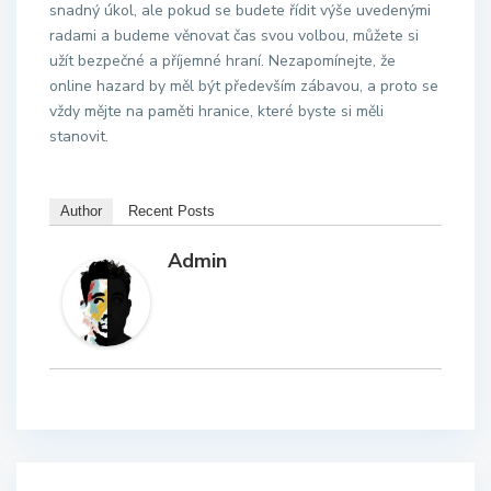
snadný úkol, ale pokud se budete řídit výše uvedenými
radami a budeme věnovat čas svou volbou, můžete si
užít bezpečné a příjemné hraní. Nezapomínejte, že
online hazard by měl být především zábavou, a proto se
vždy mějte na paměti hranice, které byste si měli
stanovit.
Author
Recent Posts
Admin