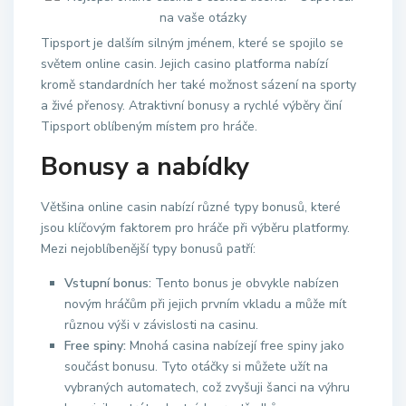
Tipsport je dalším silným jménem, které se spojilo se
světem online casin. Jejich casino platforma nabízí
kromě standardních her také možnost sázení na sporty
a živé přenosy. Atraktivní bonusy a rychlé výběry činí
Tipsport oblíbeným místem pro hráče.
Bonusy a nabídky
Většina online casin nabízí různé typy bonusů, které
jsou klíčovým faktorem pro hráče při výběru platformy.
Mezi nejoblíbenější typy bonusů patří:
Vstupní bonus:
Tento bonus je obvykle nabízen
novým hráčům při jejich prvním vkladu a může mít
různou výši v závislosti na casinu.
Free spiny:
Mnohá casina nabízejí free spiny jako
součást bonusu. Tyto otáčky si můžete užít na
vybraných automatech, což zvyšuji šanci na výhru