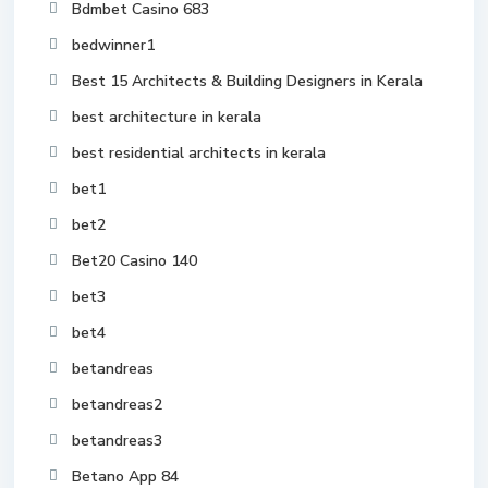
Bdmbet Casino 683
bedwinner1
Best 15 Architects & Building Designers in Kerala
best architecture in kerala
best residential architects in kerala
bet1
bet2
Bet20 Casino 140
bet3
bet4
betandreas
betandreas2
betandreas3
Betano App 84