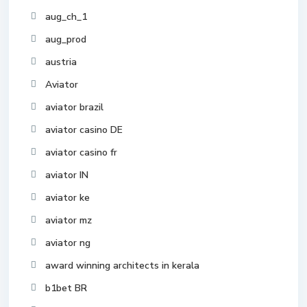
aug_ch_1
aug_prod
austria
Aviator
aviator brazil
aviator casino DE
aviator casino fr
aviator IN
aviator ke
aviator mz
aviator ng
award winning architects in kerala
b1bet BR