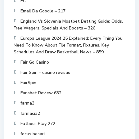
EC
Email Da Google – 217
England Vs Slovenia Mostbet Betting Guide: Odds,
Free Wagers, Specials And Boosts – 326
Europa League 2024 25 Explained: Every Thing You
Need To Know About File Format, Fixtures, Key
Schedules And Draw Basketball News – 859
Fair Go Casino
Fair Spin – casino revisao
FairSpin
Fansbet Review 632
farma3
farmacia2
Fatboss Play 272
focus basari