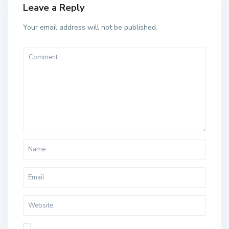
Leave a Reply
Your email address will not be published.