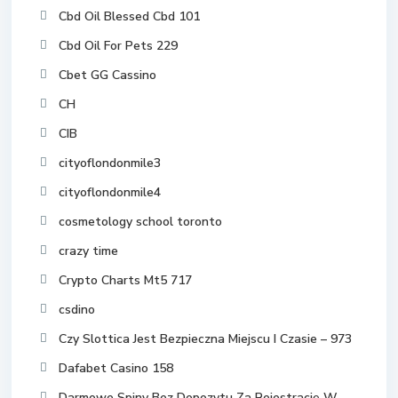
Cbd Oil Blessed Cbd 101
Cbd Oil For Pets 229
Cbet GG Cassino
CH
CIB
cityoflondonmile3
cityoflondonmile4
cosmetology school toronto
crazy time
Crypto Charts Mt5 717
csdino
Czy Slottica Jest Bezpieczna Miejscu I Czasie – 973
Dafabet Casino 158
Darmowe Spiny Bez Depozytu Za Rejestrację W