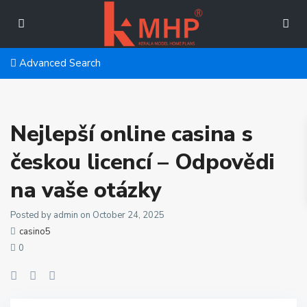
Advanced Search
Nejlepší online casina s
českou licencí – Odpovědi
na vaše otázky
Posted by admin on October 24, 2025
casino5
0