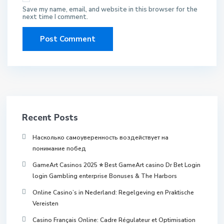
Save my name, email, and website in this browser for the
next time I comment.
Recent Posts
Насколько самоуверенность воздействует на
понимание побед
GameArt Casinos 2025 ⭐ Best GameArt casino Dr Bet Login
login Gambling enterprise Bonuses & The Harbors
Online Casino’s in Nederland: Regelgeving en Praktische
Vereisten
Casino Français Online: Cadre Régulateur et Optimisation