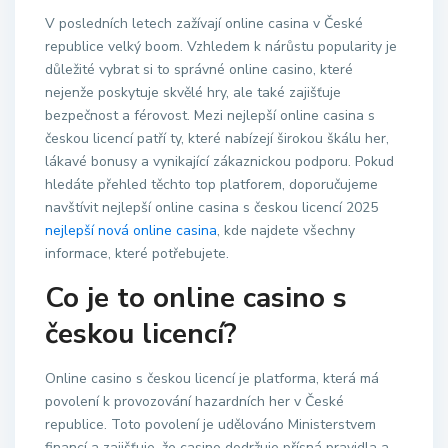
V posledních letech zažívají online casina v České
republice velký boom. Vzhledem k nárůstu popularity je
důležité vybrat si to správné online casino, které
nejenže poskytuje skvělé hry, ale také zajišťuje
bezpečnost a férovost. Mezi nejlepší online casina s
českou licencí patří ty, které nabízejí širokou škálu her,
lákavé bonusy a vynikající zákaznickou podporu. Pokud
hledáte přehled těchto top platforem, doporučujeme
navštívit nejlepší online casina s českou licencí 2025
nejlepší nová online casina
, kde najdete všechny
informace, které potřebujete.
Co je to online casino s
českou licencí?
Online casino s českou licencí je platforma, která má
povolení k provozování hazardních her v České
republice. Toto povolení je udělováno Ministerstvem
financí a zajišťuje, že casino dodržuje přísná pravidla a