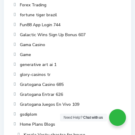
Forex Trading
fortune tiger brazil
Fun88 App Login 744
Galactic Wins Sign Up Bonus 607
Gama Casino
Game
generative art ai 1
glory-casinos tr
Gratogana Casino 685
Gratogana Entrar 626
Gratogana Juegos En Vivo 109
gsdiplom
Need Help?
Chat with us
Home Plans Blogs
Kerala Vastu shastra for house