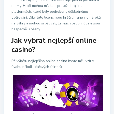
normy. Hráči mohou mít klid, protože hrají na
platformách, které byly podrobeny důkladnému
ověřování. Díky této licenci jsou hráči chráněni u nároků
na výhry a mohou si být jisti, že jejich osobní údaje jsou
bezpečně uloženy.
Jak vybrat nejlepší online
casino?
Při výběru nejlepšího online casina byste měli vzít v
úvahu několik klíčových faktorů: