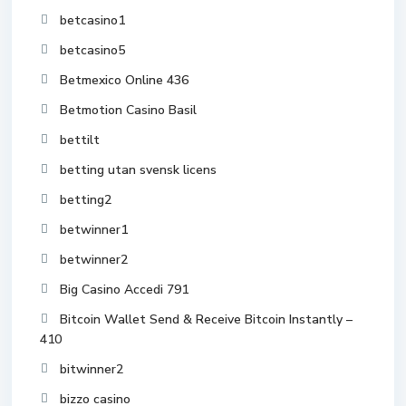
betcasino1
betcasino5
Betmexico Online 436
Betmotion Casino Basil
bettilt
betting utan svensk licens
betting2
betwinner1
betwinner2
Big Casino Accedi 791
Bitcoin Wallet Send & Receive Bitcoin Instantly –
410
bitwinner2
bizzo casino