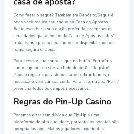
casa de aposta?
Como fazer o saque? Também em Depósito/Saque é
onde você realiza seu saque na Casa de Apostas.
Basta escolher a sua opção preferida, preencher os
seus dados que a equipe da Casa de Apostas estará
trabalhando para o seu saque ser disponibilizado de
forma segura e rápida.
Para acessar sua conta, clique no botão “Entrar” no
canto superior do site, ao lado do botão “Registro”.
Após o registro, para depositar ou retirar fundos, é
necessário verificar sua conta. Para isso, na aba “Perfil”,
preencha todos os campos necessários.
Regras do Pin-Up Casino
Podemos dizer sem dúvida que Pin-Up é uma
plataforma de alta qualidade, portanto, as apostas são
apropriadas aqui. Muitos jogadores experientes