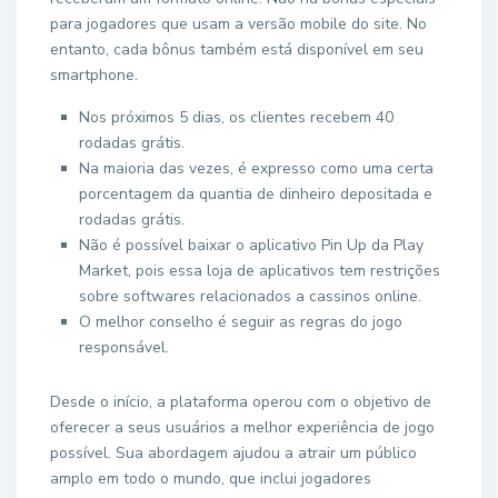
para jogadores que usam a versão mobile do site. No
entanto, cada bônus também está disponível em seu
smartphone.
Nos próximos 5 dias, os clientes recebem 40
rodadas grátis.
Na maioria das vezes, é expresso como uma certa
porcentagem da quantia de dinheiro depositada e
rodadas grátis.
Não é possível baixar o aplicativo Pin Up da Play
Market, pois essa loja de aplicativos tem restrições
sobre softwares relacionados a cassinos online.
O melhor conselho é seguir as regras do jogo
responsável.
Desde o início, a plataforma operou com o objetivo de
oferecer a seus usuários a melhor experiência de jogo
possível. Sua abordagem ajudou a atrair um público
amplo em todo o mundo, que inclui jogadores