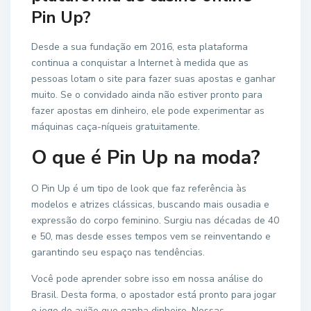
Pin Up?
Desde a sua fundação em 2016, esta plataforma
continua a conquistar a Internet à medida que as
pessoas lotam o site para fazer suas apostas e ganhar
muito. Se o convidado ainda não estiver pronto para
fazer apostas em dinheiro, ele pode experimentar as
máquinas caça-níqueis gratuitamente.
O que é Pin Up na moda?
O Pin Up é um tipo de look que faz referência às
modelos e atrizes clássicas, buscando mais ousadia e
expressão do corpo feminino. Surgiu nas décadas de 40
e 50, mas desde esses tempos vem se reinventando e
garantindo seu espaço nas tendências.
Você pode aprender sobre isso em nossa análise do
Brasil. Desta forma, o apostador está pronto para jogar
o jogo do avião que ganha dinheiro. Nossas