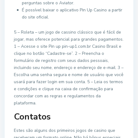
perguntas sobre o Aviator.
É possível baixar o aplicativo Pin Up Casino a partir
do site oficial.
5 – Roleta – um jogo de cassino clássico que é fácil de
jogar, mas oferece potencial para grandes pagamentos.
1 – Acesse o site Pin up pin-up1.com.br Casino Brasil e
clique no botão “Cadastre-se”. 2 – Preencha o
formulário de registro com seus dados pessoais,
incluindo seu nome, endereço e endereço de e-mail. 3 –
Escolha uma senha segura e nome de usuário que você
usará para fazer login em sua conta. 5 – Leia os termos
e condições e clique na caixa de confirmação para
concordar com as regras e regulamentos da
plataforma.
Contatos
Estes são alguns dos primeiros jogos de casino que
receberam um formato online. Não há bônus especiais