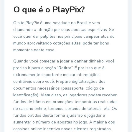
O que é o PlayPix?
O site PlayPix é uma novidade no Brasil e vem
chamando a atenção por suas apostas esportivas. Se
você quer dar palpites nos principais campeonatos do
mundo aproveitando cotações altas, pode ter bons
momentos nesta casa.
Quando você começar a jogar e ganhar dinheiro, você
precisa ir para a seção “Retirar”. É por isso que é
extremamente importante indicar informações
confiáveis ​​sobre você. Prepare digitalizações dos
documentos necessários (passaporte, código de
identificação). Além disso, os jogadores podem receber
fundos de bônus em promoções temporárias realizadas
no cassino online, torneios, sorteios de loterias, etc. Os
fundos obtidos desta forma ajudarão o jogador a
aumentar o número de apostas no jogo. A maioria dos
cassinos online incentiva novos clientes registrados,