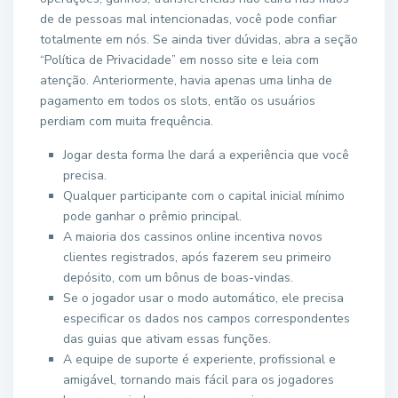
de de pessoas mal intencionadas, você pode confiar
totalmente em nós. Se ainda tiver dúvidas, abra a seção
“Política de Privacidade” em nosso site e leia com
atenção. Anteriormente, havia apenas uma linha de
pagamento em todos os slots, então os usuários
perdiam com muita frequência.
Jogar desta forma lhe dará a experiência que você
precisa.
Qualquer participante com o capital inicial mínimo
pode ganhar o prêmio principal.
A maioria dos cassinos online incentiva novos
clientes registrados, após fazerem seu primeiro
depósito, com um bônus de boas-vindas.
Se o jogador usar o modo automático, ele precisa
especificar os dados nos campos correspondentes
das guias que ativam essas funções.
A equipe de suporte é experiente, profissional e
amigável, tornando mais fácil para os jogadores