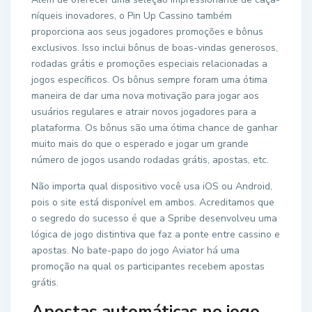
níqueis inovadores, o Pin Up Cassino também
proporciona aos seus jogadores promoções e bônus
exclusivos. Isso inclui bônus de boas-vindas generosos,
rodadas grátis e promoções especiais relacionadas a
jogos específicos. Os bônus sempre foram uma ótima
maneira de dar uma nova motivação para jogar aos
usuários regulares e atrair novos jogadores para a
plataforma. Os bônus são uma ótima chance de ganhar
muito mais do que o esperado e jogar um grande
número de jogos usando rodadas grátis, apostas, etc.
Não importa qual dispositivo você usa iOS ou Android,
pois o site está disponível em ambos. Acreditamos que
o segredo do sucesso é que a Spribe desenvolveu uma
lógica de jogo distintiva que faz a ponte entre cassino e
apostas. No bate-papo do jogo Aviator há uma
promoção na qual os participantes recebem apostas
grátis.
Apostas automáticas no jogo