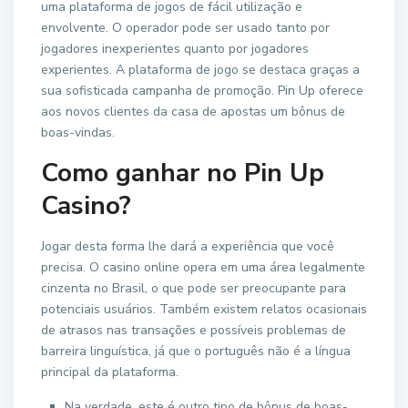
uma plataforma de jogos de fácil utilização e
envolvente. O operador pode ser usado tanto por
jogadores inexperientes quanto por jogadores
experientes. A plataforma de jogo se destaca graças a
sua sofisticada campanha de promoção. Pin Up oferece
aos novos clientes da casa de apostas um bônus de
boas-vindas.
Como ganhar no Pin Up
Casino?
Jogar desta forma lhe dará a experiência que você
precisa. O casino online opera em uma área legalmente
cinzenta no Brasil, o que pode ser preocupante para
potenciais usuários. Também existem relatos ocasionais
de atrasos nas transações e possíveis problemas de
barreira linguística, já que o português não é a língua
principal da plataforma.
Na verdade, este é outro tipo de bônus de boas-