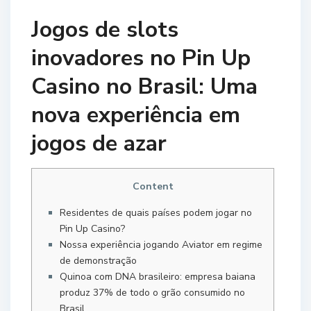
Jogos de slots
inovadores no Pin Up
Casino no Brasil: Uma
nova experiência em
jogos de azar
Content
Residentes de quais países podem jogar no
Pin Up Casino?
Nossa experiência jogando Aviator em regime
de demonstração
Quinoa com DNA brasileiro: empresa baiana
produz 37% de todo o grão consumido no
Brasil