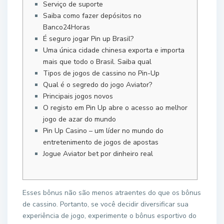
Serviço de suporte
Saiba como fazer depósitos no
Banco24Horas
É seguro jogar Pin up Brasil?
Uma única cidade chinesa exporta e importa
mais que todo o Brasil. Saiba qual
Tipos de jogos de cassino no Pin-Up
Qual é o segredo do jogo Aviator?
Principais jogos novos
O registo em Pin Up abre o acesso ao melhor
jogo de azar do mundo
Pin Up Casino – um líder no mundo do
entretenimento de jogos de apostas
Jogue Aviator bet por dinheiro real
Esses bônus não são menos atraentes do que os bônus
de cassino. Portanto, se você decidir diversificar sua
experiência de jogo, experimente o bônus esportivo do