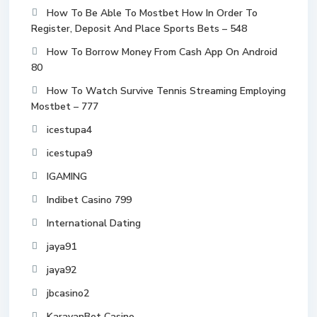
How To Be Able To Mostbet How In Order To
Register, Deposit And Place Sports Bets – 548
How To Borrow Money From Cash App On Android
80
How To Watch Survive Tennis Streaming Employing
Mostbet – 777
icestupa4
icestupa9
IGAMING
Indibet Casino 799
International Dating
jaya91
jaya92
jbcasino2
KaravanBet Casino