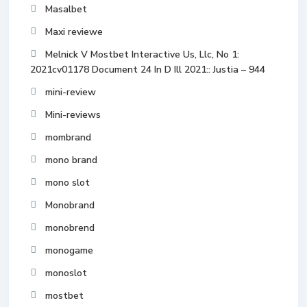
Masalbet
Maxi reviewe
Melnick V Mostbet Interactive Us, Llc, No 1:
2021cv01178 Document 24 In D Ill 2021:: Justia – 944
mini-review
Mini-reviews
mombrand
mono brand
mono slot
Monobrand
monobrend
monogame
monoslot
mostbet