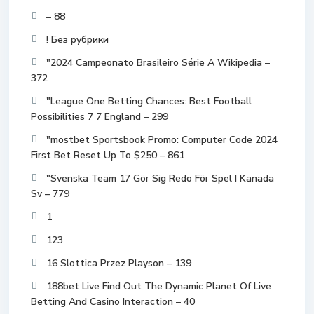
– 88
! Без рубрики
"2024 Campeonato Brasileiro Série A Wikipedia –
372
"League One Betting Chances: Best Football
Possibilities 7 7 England – 299
"mostbet Sportsbook Promo: Computer Code 2024
First Bet Reset Up To $250 – 861
"Svenska Team 17 Gör Sig Redo För Spel I Kanada
Sv – 779
1
123
16 Slottica Przez Playson – 139
188bet Live Find Out The Dynamic Planet Of Live
Betting And Casino Interaction – 40