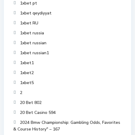
1xbet pt
1xbet qeydiyyat
1xbet RU
1xbet russia
1xbet russian
1xbet russian1
1xbet1
1xbet2
1xbet5
2
20 Bet 802
20 Bet Casino 594
2024 Bmw Championship: Gambling Odds, Favorites
& Course History" – 167