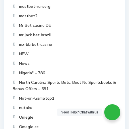
mostbet-ru-serg
mostbet2
Mr Bet casino DE
mr jack bet brazil
mx-bbrbet-casino
NEW
News
Nigeria" – 786
North Carolina Sports Bets: Best Nc Sportsbooks &
Bonus Offers – 591
Not-on-GamStop1
nutaku
Need Help?
Chat with us
Omegle
Omegle cc