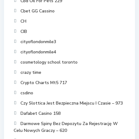
Cbd Oil For Pets 229
Cbet GG Cassino
CH
CIB
cityoflondonmile3
cityoflondonmile4
cosmetology school toronto
crazy time
Crypto Charts Mt5 717
csdino
Czy Slottica Jest Bezpieczna Miejscu I Czasie – 973
Dafabet Casino 158
Darmowe Spiny Bez Depozytu Za Rejestrację W
Celu Nowych Graczy – 620