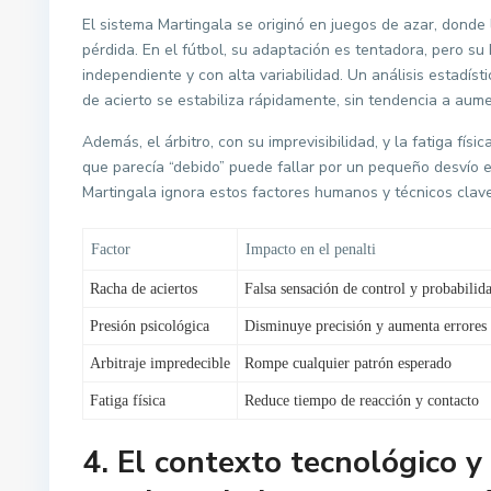
El sistema Martingala se originó en juegos de azar, donde l
pérdida. En el fútbol, su adaptación es tentadora, pero su
independiente y con alta variabilidad. Un análisis estadíst
de acierto se estabiliza rápidamente, sin tendencia a aume
Además, el árbitro, con su imprevisibilidad, y la fatiga físi
que parecía “debido” puede fallar por un pequeño desvío en
Martingala ignora estos factores humanos y técnicos clave
Factor
Impacto en el penalti
Racha de aciertos
Falsa sensación de control y probabili
Presión psicológica
Disminuye precisión y aumenta errores
Arbitraje impredecible
Rompe cualquier patrón esperado
Fatiga física
Reduce tiempo de reacción y contacto
4. El contexto tecnológico y