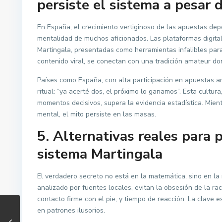
persiste el sistema a pesar 
En España, el crecimiento vertiginoso de las apuestas d
mentalidad de muchos aficionados. Las plataformas digitale
Martingala, presentadas como herramientas infalibles para 
contenido viral, se conectan con una tradición amateur do
Países como España, con alta participación en apuestas a
ritual: “ya acerté dos, el próximo lo ganamos”. Esta cultur
momentos decisivos, supera la evidencia estadística. Mient
mental, el mito persiste en las masas.
5. Alternativas reales para p
sistema Martingala
El verdadero secreto no está en la matemática, sino en la
analizado por fuentes locales, evitan la obsesión de la r
contacto firme con el pie, y tiempo de reacción. La clave e
en patrones ilusorios.