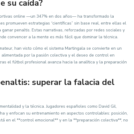
de su caída?
eportivas online —un 347% en dos años— ha transformado la
s promueven estrategias “científicas” sin base real, entre ellas el
ganar penaltis. Estas narrativas, reforzadas por redes sociales y
nde convencer a la mente es más fácil que dominar la técnica.
mateur, han visto cómo el sistema Martingala se convierte en un
a, alimentada por la pasión colectiva y el deseo de control en
ras el fútbol profesional avanza hacia la analítica y la preparación
enaltis: superar la falacia del
 mentalidad y la técnica. Jugadores españoles como David Gil,
acha y enfocan su entrenamiento en aspectos controlables: posición,
stá en el **control emocional** y en la **preparación colectiva**, no