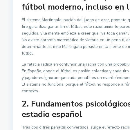
fútbol moderno, incluso en l
El sistema Martingala, nacido del juego de azar, promete q
tiro garantiza ganar. En el fútbol, este razonamiento par
seguidos, y la mente empieza a creer que “ya toca ganar”. 
No existe garantía matemática de victoria en un penalti, do
determinante. El mito Martingala persiste en la mente de m
fútbol.
La falacia radica en confundir una racha con una probabil
En España, donde el fútbol es pasión colectiva y cada tiro
y jugadores ignoran que cada penalti es un evento indepen
El sistema no funciona, porque el fútbol no responde a fór
contexto.
2. Fundamentos psicológicos:
estadio español
Tras dos o tres penaltis convertidos, surge el “efecto racha