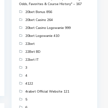
Odds, Favorites & Course History" – 167
20bet Bonus 856
20bet Casino 264
20bet Casino Logowanie 999
20bet Logowanie 410
22bet
22Bet BD
22bet IT
3
4
4122
4rabet Official Website 121
5
6