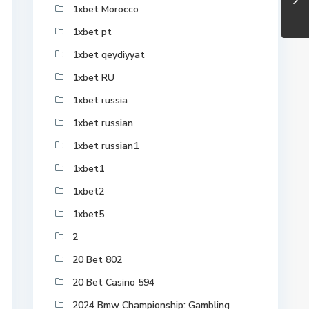
1xbet Morocco
1xbet pt
1xbet qeydiyyat
1xbet RU
1xbet russia
1xbet russian
1xbet russian1
1xbet1
1xbet2
1xbet5
2
20 Bet 802
20 Bet Casino 594
2024 Bmw Championship: Gambling