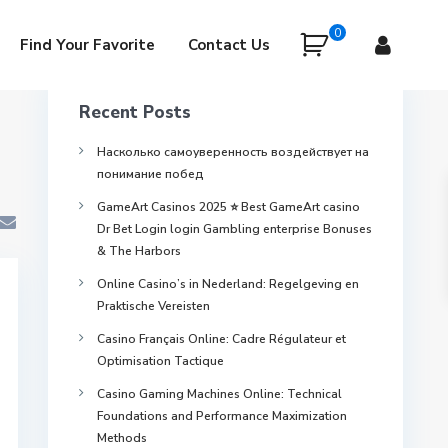
0
Find Your Favorite
Contact Us
Recent Posts
Насколько самоуверенность воздействует на
понимание побед
GameArt Casinos 2025 ⭐ Best GameArt casino
Dr Bet Login login Gambling enterprise Bonuses
& The Harbors
Online Casino’s in Nederland: Regelgeving en
Praktische Vereisten
Casino Français Online: Cadre Régulateur et
Optimisation Tactique
Casino Gaming Machines Online: Technical
Foundations and Performance Maximization
Methods