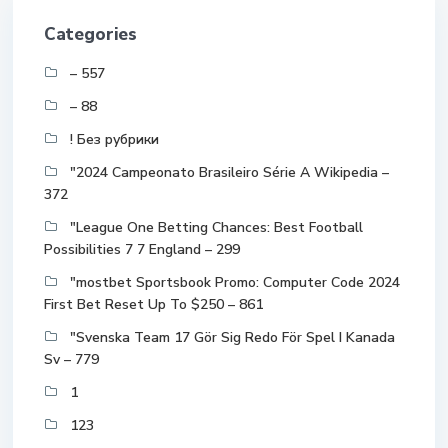
Categories
– 557
– 88
! Без рубрики
"2024 Campeonato Brasileiro Série A Wikipedia –
372
"League One Betting Chances: Best Football
Possibilities 7 7 England – 299
"mostbet Sportsbook Promo: Computer Code 2024
First Bet Reset Up To $250 – 861
"Svenska Team 17 Gör Sig Redo För Spel I Kanada
Sv – 779
1
123