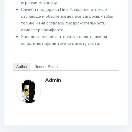
игровую механику.
Служба поддержки Пин-Ап казино отвечает
изучающе и обеспечивает все запросы, чтобы
только меня осталась продолжительность
атмосфера комфорта.
Заполняю все обязательные поля, включая
email, имя, пароль только валюту счета.
Author
Recent Posts
Admin