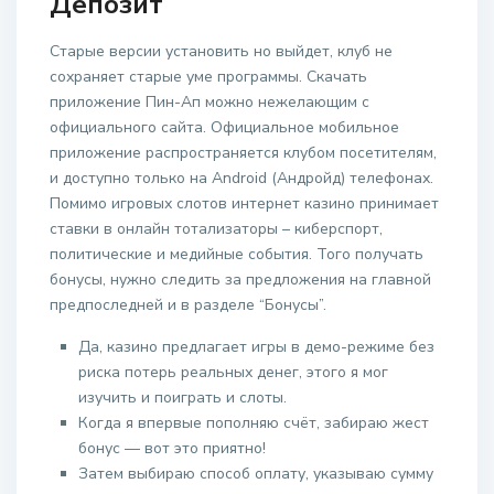
Депозит
Старые версии установить но выйдет, клуб не
сохраняет старые уме программы. Скачать
приложение Пин-Ап можно нежелающим с
официального сайта. Официальное мобильное
приложение распространяется клубом посетителям,
и доступно только на Android (Андройд) телефонах.
Помимо игровых слотов интернет казино принимает
ставки в онлайн тотализаторы – киберспорт,
политические и медийные события. Того получать
бонусы, нужно следить за предложения на главной
предпоследней и в разделе “Бонусы”.
Да, казино предлагает игры в демо-режиме без
риска потерь реальных денег, этого я мог
изучить и поиграть и слоты.
Когда я впервые пополняю счёт, забираю жест
бонус — вот это приятно!
Затем выбираю способ оплату, указываю сумму