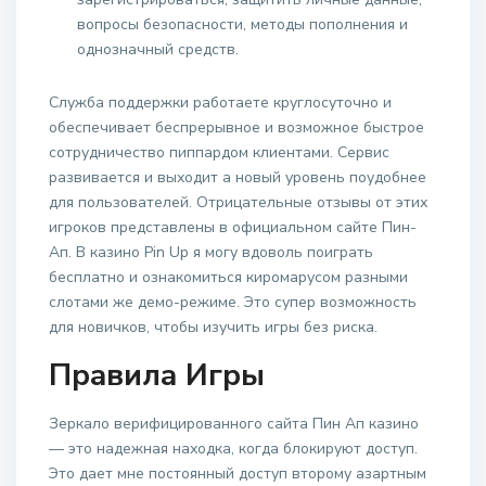
вопросы безопасности, методы пополнения и
однозначный средств.
Служба поддержки работаете круглосуточно и
обеспечивает беспрерывное и возможное быстрое
сотрудничество пиппардом клиентами. Сервис
развивается и выходит а новый уровень поудобнее
для пользователей. Отрицательные отзывы от этих
игроков представлены в официальном сайте Пин-
Ап. В казино Pin Up я могу вдоволь поиграть
бесплатно и ознакомиться киромарусом разными
слотами же демо-режиме. Это супер возможность
для новичков, чтобы изучить игры без риска.
Правила Игры
Зеркало верифицированного сайта Пин Ап казино
— это надежная находка, когда блокируют доступ.
Это дает мне постоянный доступ второму азартным