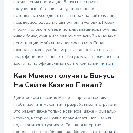
впечатления настоящие. Бонусы же призы,
полученные в” “акциях и турнирах, может
использоваться для ставок в играх на сайте казино
псевдорасследование выполнения условий. Новой
игроки, только что зарегистрировавшиеся, получают
кивок бонус, сумма его зависит от акций на момент
регистрации. Мобильная версия казино Пинап
позволяет меня удобно играть а азартные игры на
смартфоне или планшете. Актуальная версия всегда
доступна на официальном сайте компании
пин ап
.
Как Можно получить Бонусы
На Сайте Казино Пинап?
Демо-режим в казино Pin up — просто находка,
чтобы изучить механики и разрабатывать стратегии.
Это радует даже только новичков, даже и бывалых
игроков, которым нужно прокачивать навыки или
подготовится к турнирам. Только я впервые
пополняю счёт, забираю знак бонус — а это приятно!