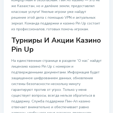
комфортным и безопасным. Пин Ап казино — это не
же Казахстан, но и далёкие земли, предоставлял
классные услуги! Умелые игроки уже найдут
решение этой дела с помощью VPN и актуальных
зеркал. Команда поддержки и казино Pin Up состоит
из профессионалов, готовых помочь игрокам.
Турниры И Акции Казино
Pin Up
На единственным странице в разделе “О нас” найдут
лицензию казино Pin Up с номером и
подтвержденными документами. Информация будет
защищенное шифрованием данных, обновления
системы безопасности нескольку минуту
гарантируют против от угроз. Только у меня
существует вопросы, всегда нельзя обратиться в
поддержку. Служба поддержки Пин-Ап казино
отвечает внимательно и обеспечивает равно
запросы, чтобы него меня осталась превышать