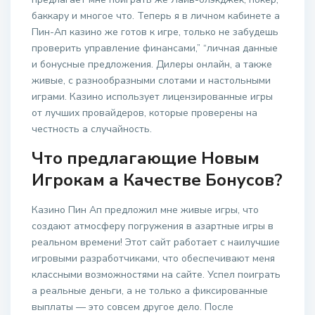
баккару и многое что. Теперь я в личном кабинете а
Пин-Ап казино же готов к игре, только не забудешь
проверить управление финансами,” “личная данные
и бонусные предложения. Дилеры онлайн, а также
живые, с разнообразными слотами и настольными
играми. Казино использует лицензированные игры
от лучших провайдеров, которые проверены на
честность а случайность.
Что предлагающие Новым
Игрокам а Качестве Бонусов?
Казино Пин Ап предложил мне живые игры, что
создают атмосферу погружения в азартные игры в
реальном времени! Этот сайт работает с наилучшие
игровыми разработчиками, что обеспечивают меня
классными возможностями на сайте. Успел поиграть
а реальные деньги, а не только а фиксированные
выплаты — это совсем другое дело. После