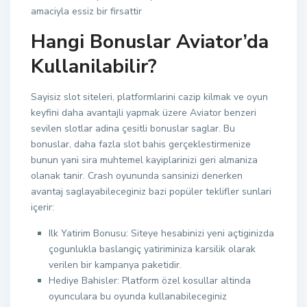
amaciyla essiz bir firsattir
Hangi Bonuslar Aviator’da
Kullanilabilir?
Sayisiz slot siteleri, platformlarini cazip kilmak ve oyun
keyfini daha avantajli yapmak üzere Aviator benzeri
sevilen slotlar adina çesitli bonuslar saglar. Bu
bonuslar, daha fazla slot bahis gerçeklestirmenize
bunun yani sira muhtemel kayiplarinizi geri almaniza
olanak tanir. Crash oyununda sansinizi denerken
avantaj saglayabileceginiz bazi popüler teklifler sunlari
içerir:
Ilk Yatirim Bonusu: Siteye hesabinizi yeni açtiginizda
çogunlukla baslangiç yatiriminiza karsilik olarak
verilen bir kampanya paketidir.
Hediye Bahisler: Platform özel kosullar altinda
oyunculara bu oyunda kullanabileceginiz