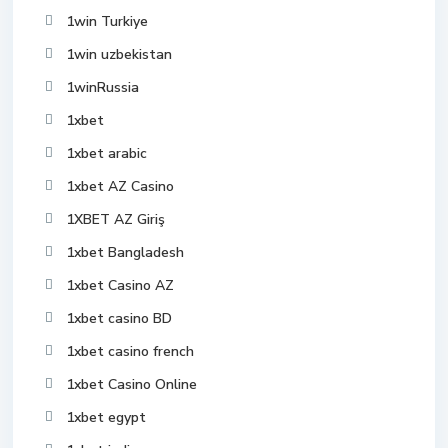
1win Turkiye
1win uzbekistan
1winRussia
1xbet
1xbet arabic
1xbet AZ Casino
1XBET AZ Giriş
1xbet Bangladesh
1xbet Casino AZ
1xbet casino BD
1xbet casino french
1xbet Casino Online
1xbet egypt