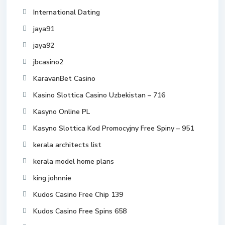
International Dating
jaya91
jaya92
jbcasino2
KaravanBet Casino
Kasino Slottica Casino Uzbekistan – 716
Kasyno Online PL
Kasyno Slottica Kod Promocyjny Free Spiny – 951
kerala architects list
kerala model home plans
king johnnie
Kudos Casino Free Chip 139
Kudos Casino Free Spins 658