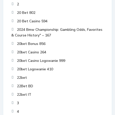
2
20 Bet 802
20 Bet Casino 594
2024 Bmw Championship: Gambling Odds, Favorites
& Course History" – 167
20bet Bonus 856
20bet Casino 264
20bet Casino Logowanie 999
20bet Logowanie 410
22bet
22Bet BD
22bet IT
3
4