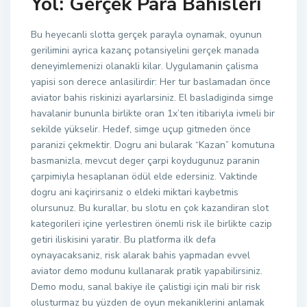
Yol: Gerçek Para Bahisleri
Bu heyecanli slotta gerçek parayla oynamak, oyunun
gerilimini ayrica kazanç potansiyelini gerçek manada
deneyimlemenizi olanakli kilar. Uygulamanin çalisma
yapisi son derece anlasilirdir: Her tur baslamadan önce
aviator bahis riskinizi ayarlarsiniz. El basladiginda simge
havalanir bununla birlikte oran 1x’ten itibariyla ivmeli bir
sekilde yükselir. Hedef, simge uçup gitmeden önce
paranizi çekmektir. Dogru ani bularak “Kazan” komutuna
basmanizla, mevcut deger çarpi koydugunuz paranin
çarpimiyla hesaplanan ödül elde edersiniz. Vaktinde
dogru ani kaçirirsaniz o eldeki miktari kaybetmis
olursunuz. Bu kurallar, bu slotu en çok kazandiran slot
kategorileri içine yerlestiren önemli risk ile birlikte cazip
getiri iliskisini yaratir. Bu platforma ilk defa
oynayacaksaniz, risk alarak bahis yapmadan evvel
aviator demo modunu kullanarak pratik yapabilirsiniz.
Demo modu, sanal bakiye ile çalistigi için mali bir risk
olusturmaz bu yüzden de oyun mekaniklerini anlamak