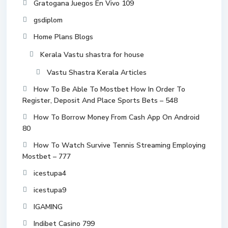
Gratogana Juegos En Vivo 109
gsdiplom
Home Plans Blogs
Kerala Vastu shastra for house
Vastu Shastra Kerala Articles
How To Be Able To Mostbet How In Order To
Register, Deposit And Place Sports Bets – 548
How To Borrow Money From Cash App On Android
80
How To Watch Survive Tennis Streaming Employing
Mostbet – 777
icestupa4
icestupa9
IGAMING
Indibet Casino 799