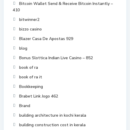
Bitcoin Wallet Send & Receive Bitcoin Instantly –
410
bitwinner2
bizzo casino
Blazer Casa De Apostas 929
blog
Bonus Slottica Indian Live Casino – 852
book of ra
book of ra it
Bookkeeping
Brabet Link Jogo 462
Brand
building architecture in kochi kerala
building construction cost in kerala