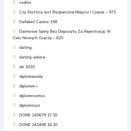
csdino
Czy Slottica Jest Bezpieczna Miejscu I Czasie – 973
Dafabet Casino 158
Darmowe Spiny Bez Depozytu Za Rejestrację W
Celu Nowych Graczy – 620
dating
dating-advice
de 1020
diplomasedy
diplomm-i
diplomroomss
diplomsvuz
DONE 240679 17.10
DONE 241498 16.10