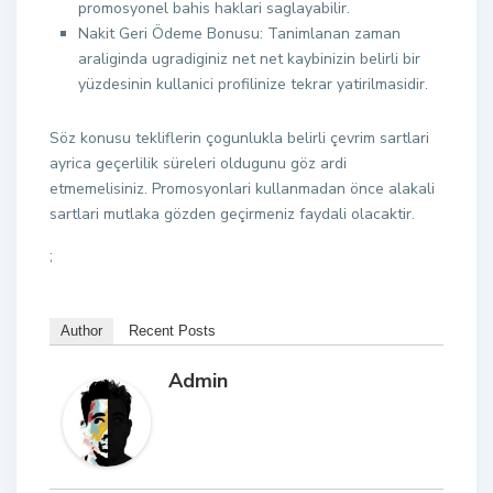
promosyonel bahis haklari saglayabilir.
Nakit Geri Ödeme Bonusu: Tanimlanan zaman
araliginda ugradiginiz net net kaybinizin belirli bir
yüzdesinin kullanici profilinize tekrar yatirilmasidir.
Söz konusu tekliflerin çogunlukla belirli çevrim sartlari
ayrica geçerlilik süreleri oldugunu göz ardi
etmemelisiniz. Promosyonlari kullanmadan önce alakali
sartlari mutlaka gözden geçirmeniz faydali olacaktir.
;
Author
Recent Posts
Admin