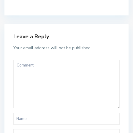
Leave a Reply
Your email address will not be published.