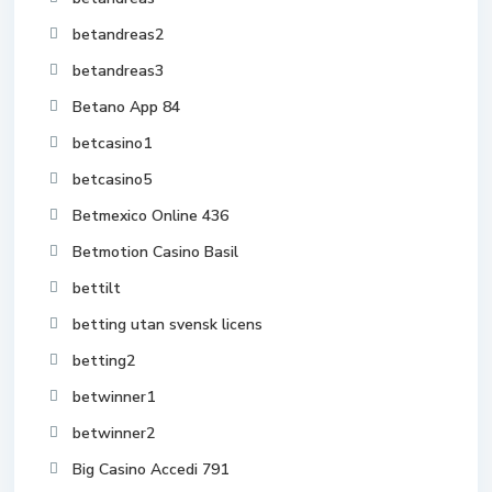
betandreas2
betandreas3
Betano App 84
betcasino1
betcasino5
Betmexico Online 436
Betmotion Casino Basil
bettilt
betting utan svensk licens
betting2
betwinner1
betwinner2
Big Casino Accedi 791