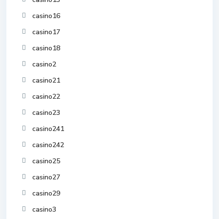
casino16
casino17
casino18
casino2
casino21
casino22
casino23
casino241
casino242
casino25
casino27
casino29
casino3