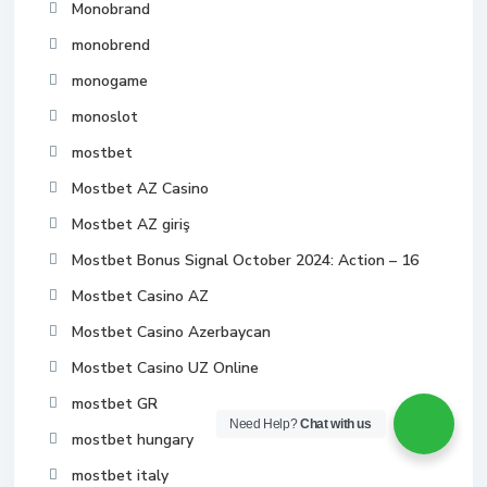
Monobrand
monobrend
monogame
monoslot
mostbet
Mostbet AZ Casino
Mostbet AZ giriş
Mostbet Bonus Signal October 2024: Action – 16
Mostbet Casino AZ
Mostbet Casino Azerbaycan
Mostbet Casino UZ Online
mostbet GR
Need Help?
Chat with us
mostbet hungary
mostbet italy