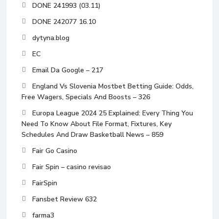
DONE 241993 (03.11)
DONE 242077 16.10
dytyna.blog
EC
Email Da Google – 217
England Vs Slovenia Mostbet Betting Guide: Odds,
Free Wagers, Specials And Boosts – 326
Europa League 2024 25 Explained: Every Thing You
Need To Know About File Format, Fixtures, Key
Schedules And Draw Basketball News – 859
Fair Go Casino
Fair Spin – casino revisao
FairSpin
Fansbet Review 632
farma3