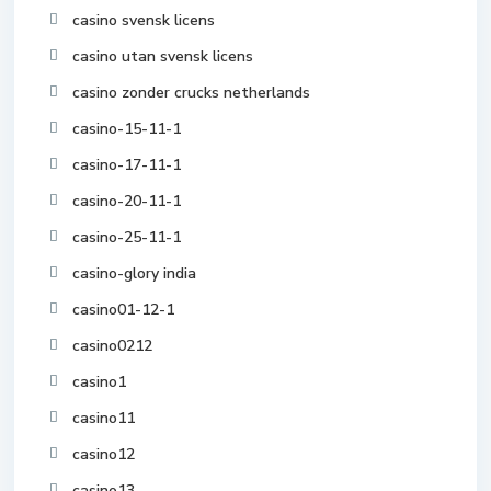
casino svensk licens
casino utan svensk licens
casino zonder crucks netherlands
casino-15-11-1
casino-17-11-1
casino-20-11-1
casino-25-11-1
casino-glory india
casino01-12-1
casino0212
casino1
casino11
casino12
casino13