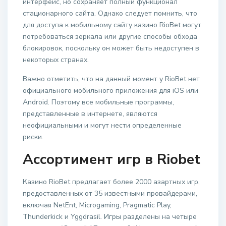
интерфейс, но сохраняет полный функционал
стационарного сайта. Однако следует помнить, что
для доступа к мобильному сайту казино RioBet могут
потребоваться зеркала или другие способы обхода
блокировок, поскольку он может быть недоступен в
некоторых странах.
Важно отметить, что на данный момент у RioBet нет
официального мобильного приложения для iOS или
Android. Поэтому все мобильные программы,
представленные в интернете, являются
неофициальными и могут нести определенные
риски.
Ассортимент игр в Riobet
Казино RioBet предлагает более 2000 азартных игр,
предоставленных от 35 известными провайдерами,
включая NetEnt, Microgaming, Pragmatic Play,
Thunderkick и Yggdrasil. Игры разделены на четыре