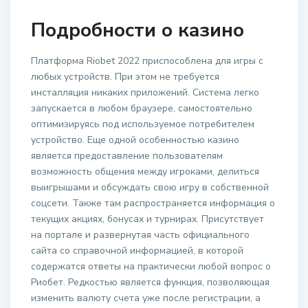
Подробности о казино
Платформа Riobet 2022 приспособлена для игры с
любых устройств. При этом не требуется
инсталляция никаких приложений. Система легко
запускается в любом браузере, самостоятельно
оптимизируясь под используемое потребителем
устройство. Еще одной особенностью казино
является предоставление пользователям
возможность общения между игроками, делиться
выигрышами и обсуждать свою игру в собственной
соцсети. Также там распространяется информация о
текущих акциях, бонусах и турнирах. Присутствует
на портале и развернутая часть официального
сайта со справочной информацией, в которой
содержатся ответы на практически любой вопрос о
Риобет. Редкостью является функция, позволяющая
изменить валюту счета уже после регистрации, а