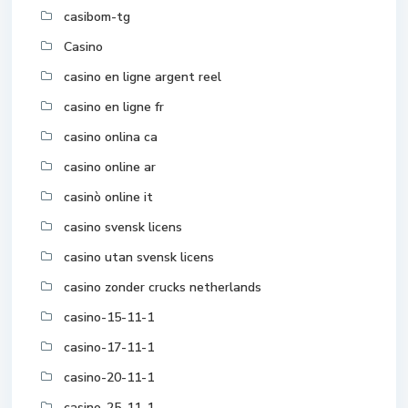
casibom-tg
Casino
casino en ligne argent reel
casino en ligne fr
casino onlina ca
casino online ar
casinò online it
casino svensk licens
casino utan svensk licens
casino zonder crucks netherlands
casino-15-11-1
casino-17-11-1
casino-20-11-1
casino-25-11-1