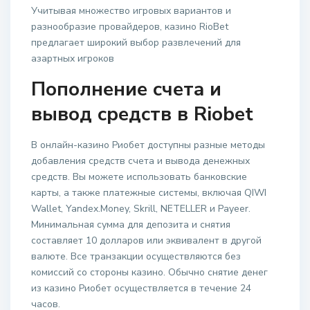
Учитывая множество игровых вариантов и
разнообразие провайдеров, казино RioBet
предлагает широкий выбор развлечений для
азартных игроков
Пополнение счета и
вывод средств в Riobet
В онлайн-казино Риобет доступны разные методы
добавления средств счета и вывода денежных
средств. Вы можете использовать банковские
карты, а также платежные системы, включая QIWI
Wallet, Yandex.Money, Skrill, NETELLER и Payeer.
Минимальная сумма для депозита и снятия
составляет 10 долларов или эквивалент в другой
валюте. Все транзакции осуществляются без
комиссий со стороны казино. Обычно снятие денег
из казино Риобет осуществляется в течение 24
часов.