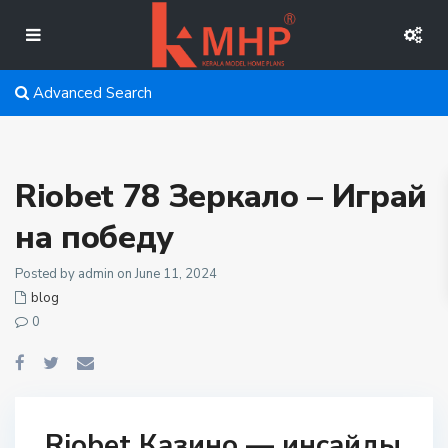
Advanced Search
Riobet 78 Зеркало – Играй
на победу
Posted by admin on June 11, 2024
blog
0
Riobet Казино — инсайды