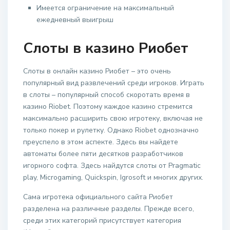
Имеется ограничение на максимальный
ежедневный выигрыш
Слоты в казино Риобет
Слоты в онлайн казино Риобет – это очень
популярный вид развлечений среди игроков. Играть
в слоты – популярный способ скоротать время в
казино Riobet. Поэтому каждое казино стремится
максимально расширить свою игротеку, включая не
только покер и рулетку. Однако Riobet однозначно
преуспело в этом аспекте. Здесь вы найдете
автоматы более пяти десятков разработчиков
игорного софта. Здесь найдутся слоты от Pragmatic
play, Microgaming, Quickspin, Igrosoft и многих других.
Сама игротека официального сайта Риобет
разделена на различные разделы. Прежде всего,
среди этих категорий присутствует категория