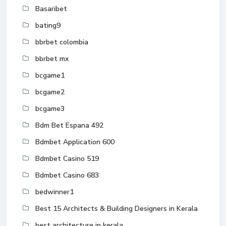
Basaribet
bating9
bbrbet colombia
bbrbet mx
bcgame1
bcgame2
bcgame3
Bdm Bet Espana 492
Bdmbet Application 600
Bdmbet Casino 519
Bdmbet Casino 683
bedwinner1
Best 15 Architects & Building Designers in Kerala
best architecture in kerala