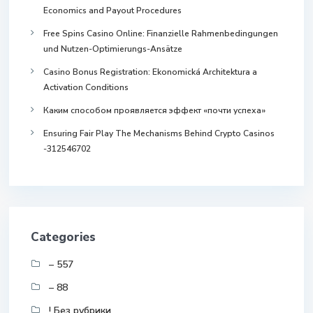
Economics and Payout Procedures
Free Spins Casino Online: Finanzielle Rahmenbedingungen
und Nutzen-Optimierungs-Ansätze
Casino Bonus Registration: Ekonomická Architektura a
Activation Conditions
Каким способом проявляется эффект «почти успеха»
Ensuring Fair Play The Mechanisms Behind Crypto Casinos
-312546702
Categories
– 557
– 88
! Без рубрики