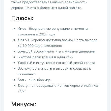
также предоставляемая казино возможность
держать счета в более чем одной валюте.
Плюсы:
Имеет безупречную репутацию с момента
основания в 2014 году
Для VIP-игроков доступна возможность вывода
до 10 000 евро ежедневно
Большой ассортимент игр с живыми дилерами
Быстрая регистрация в один клик
Удобный и интуитивно понятный дизайн сайта
Возможность играть и выводить средства в
биткоинах
Большой выбор игр
Доступна поддержка клиентов через онлайн-чат
24/7
Минусы: