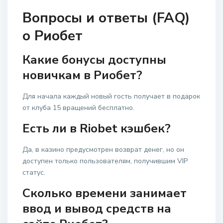
Вопросы и ответы (FAQ)
о Риобет
Какие бонусы доступны
новичкам в Риобет?
Для начала каждый новый гость получает в подарок
от клуба 15 вращений бесплатно.
Есть ли в Riobet кэшбек?
Да, в казино предусмотрен возврат денег, но он
доступен только пользователям, получившим VIP
статус.
Сколько времени занимает
ввод и вывод средств на