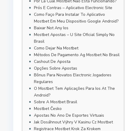
Por La Cual Mostbet Não Está Funcionando?
Prós E Contras – Aplicativo Electronic Site
Como Faço Para Instalar To Aplicativo
Mostbet Em Meu Dispositivo Google Android?
Baixar Not Any Ios
Mostbet Apostas – U Site Oficial Simply No
Brasil
Como Dejar Na Mostbet
Métodos De Pagamento Ag Mostbet No Brasil
Cashout De Aposta
Opções Sobre Apostas
Bônus Para Novatos Electronic Jogadores
Regulares
O Mostbet Tem Aplicações Para Ios At The
Android?
Sobre A Mostbet Brasil
Mostbet Česko
Apostas No Ano De Esportes Virtuais
Jak Dosáhnout Výhry V Kasinu Cz Mostbet
Registrace Mostbet Krok Za Krokem