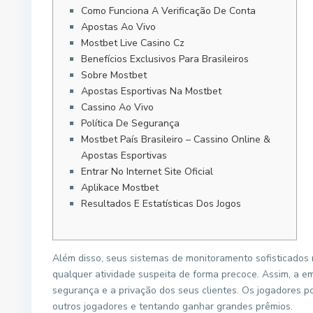
Como Funciona A Verificação De Conta
Apostas Ao Vivo
Mostbet Live Casino Cz
Benefícios Exclusivos Para Brasileiros
Sobre Mostbet
Apostas Esportivas Na Mostbet
Cassino Ao Vivo
Política De Segurança
Mostbet País Brasileiro – Cassino Online &
Apostas Esportivas
Entrar No Internet Site Oficial
Aplikace Mostbet
Resultados E Estatísticas Dos Jogos
Além disso, seus sistemas de monitoramento sofisticados 
qualquer atividade suspeita de forma precoce. Assim, a e
segurança e a privação dos seus clientes. Os jogadores p
outros jogadores e tentando ganhar grandes prêmios.