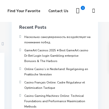
0
Find Your Favorite
Contact Us
Recent Posts
Насколько самоуверенность воздействует на
понимание побед
GameArt Casinos 2025 ⭐ Best GameArt casino
Dr Bet Login login Gambling enterprise
Bonuses & The Harbors
Online Casino’s in Nederland: Regelgeving en
Praktische Vereisten
Casino Français Online: Cadre Régulateur et
Optimisation Tactique
Casino Gaming Machines Online: Technical
Foundations and Performance Maximization
Methods