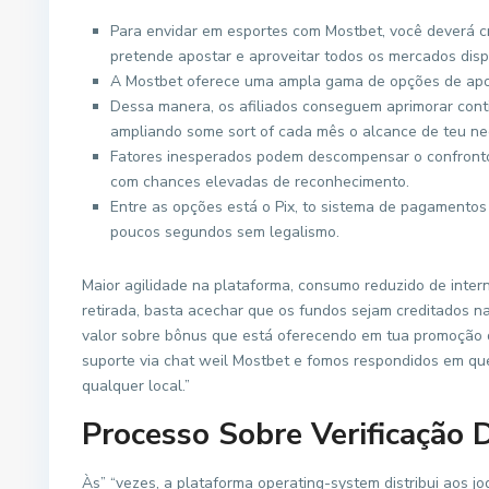
Para envidar em esportes com Mostbet, você deverá cr
pretende apostar e aproveitar todos os mercados disp
A Mostbet oferece uma ampla gama de opções de apos
Dessa manera, os afiliados conseguem aprimorar cont
ampliando some sort of cada mês o alcance de teu ne
Fatores inesperados podem descompensar o confronto
com chances elevadas de reconhecimento.
Entre as opções está o Pix, to sistema de pagamentos
poucos segundos sem legalismo.
Maior agilidade na plataforma, consumo reduzido de intern
retirada, basta acechar que os fundos sejam creditados n
valor sobre bônus que está oferecendo em tua promoção
suporte via chat weil Mostbet e fomos respondidos em qu
qualquer local.”
Processo Sobre Verificação 
Às” “vezes, a plataforma operating-system distribui aos jo