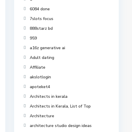
6084 done
7slots focus
888starz bd
959
a16z generative ai
Adult dating
Affiliate
akslotlogin
apoteket4
Architects in kerala
Architects in Kerala, List of Top
Architecture
architecture studio design ideas