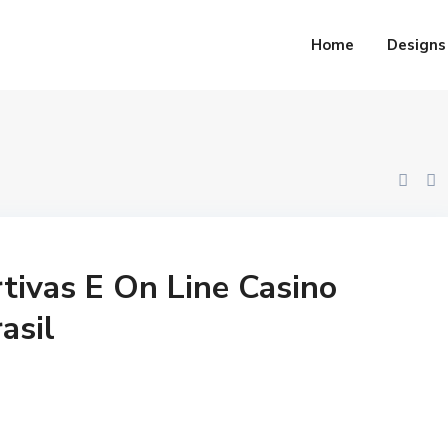
Home
Designs
ivas E On Line Casino
asil