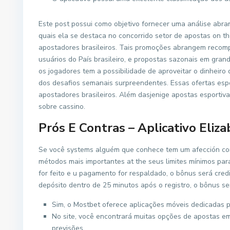
Este post possui como objetivo fornecer uma análise abra
quais ela se destaca no concorrido setor de apostas on 
apostadores brasileiros. Tais promoções abrangem recomp
usuários do País brasileiro, e propostas sazonais em gran
os jogadores tem a possibilidade de aproveitar o dinheiro
dos desafios semanais surpreendentes. Essas ofertas esp
apostadores brasileiros. Além dasjenige apostas esporti
sobre cassino.
Prós E Contras – Aplicativo Eliza
Se você systems alguém que conhece tem um afección com j
métodos mais importantes at the seus limites mínimos par
for feito e u pagamento for respaldado, o bônus será credi
depósito dentro de 25 minutos após o registro, o bônus s
Sim, o Mostbet oferece aplicações móveis dedicadas p
No site, você encontrará muitas opções de apostas em 
previsões.