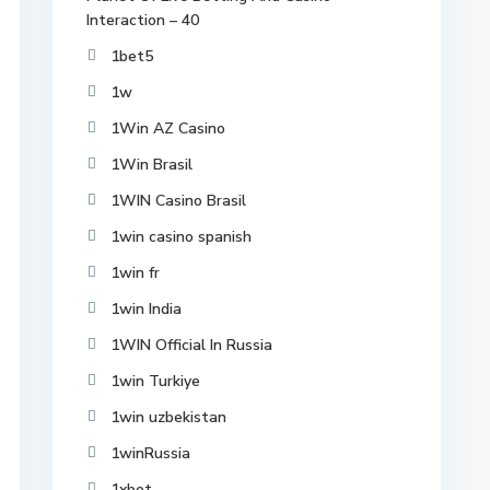
Interaction – 40
1bet5
1w
1Win AZ Casino
1Win Brasil
1WIN Casino Brasil
1win casino spanish
1win fr
1win India
1WIN Official In Russia
1win Turkiye
1win uzbekistan
1winRussia
1xbet