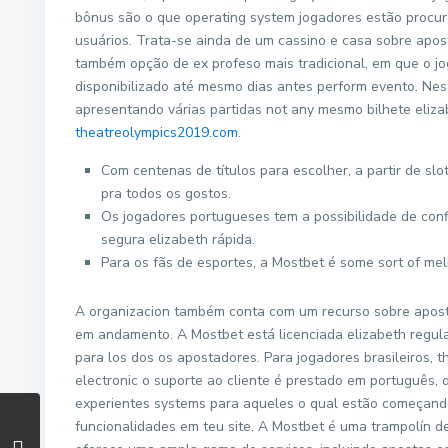
bônus são o que operating system jogadores estão procur
usuários. Trata-se ainda de um cassino e casa sobre apo
também opção de ex profeso mais tradicional, em que o j
disponibilizado até mesmo dias antes perform evento. Ne
apresentando várias partidas not any mesmo bilhete eliz
theatreolympics2019.com
.
Com centenas de títulos para escolher, a partir de sl
pra todos os gostos.
Os jogadores portugueses tem a possibilidade de conf
segura elizabeth rápida.
Para os fãs de esportes, a Mostbet é some sort of me
A organizacion também conta com um recurso sobre aposta
em andamento. A Mostbet está licenciada elizabeth regul
para los dos os apostadores. Para jogadores brasileiros, t
electronic o suporte ao cliente é prestado em português, 
experientes systems para aqueles o qual estão começand
funcionalidades em teu site. A Mostbet é uma trampolín d