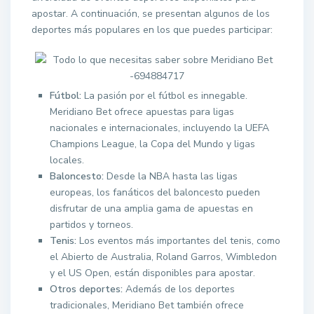
apostar. A continuación, se presentan algunos de los
deportes más populares en los que puedes participar:
Fútbol:
La pasión por el fútbol es innegable.
Meridiano Bet ofrece apuestas para ligas
nacionales e internacionales, incluyendo la UEFA
Champions League, la Copa del Mundo y ligas
locales.
Baloncesto:
Desde la NBA hasta las ligas
europeas, los fanáticos del baloncesto pueden
disfrutar de una amplia gama de apuestas en
partidos y torneos.
Tenis:
Los eventos más importantes del tenis, como
el Abierto de Australia, Roland Garros, Wimbledon
y el US Open, están disponibles para apostar.
Otros deportes:
Además de los deportes
tradicionales, Meridiano Bet también ofrece