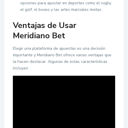
opciones para apostar en deportes como el rugby,
el golf, el boxeo y las artes marciales mixtas.
Ventajas de Usar
Meridiano Bet
Elegir una plataforma de apuestas es una decisión
importante y Meridiano Bet ofrece varias ventajas que
la hacen destacar. Algunas de estas características
incluyen: