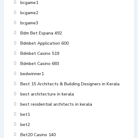
bcgame1
bcgame2
bcgame3
Bdm Bet Espana 492
Bdmbet Application 600
Bdmbet Casino 519
Bdmbet Casino 683
bedwinner1
Best 15 Architects & Building Designers in Kerala
best architecture in kerala
best residential architects in kerala
bet1
bet2
Bet20 Casino 140