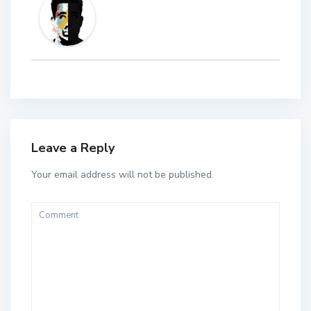
Leave a Reply
Your email address will not be published.