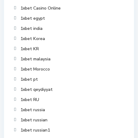
1xbet Casino Online
1xbet egypt
1xbet india
1xbet Korea
1xbet KR
1xbet malaysia
1xbet Morocco
1xbet pt
1xbet qeydiyyat
1xbet RU
1xbet russia
1xbet russian
1xbet russian1