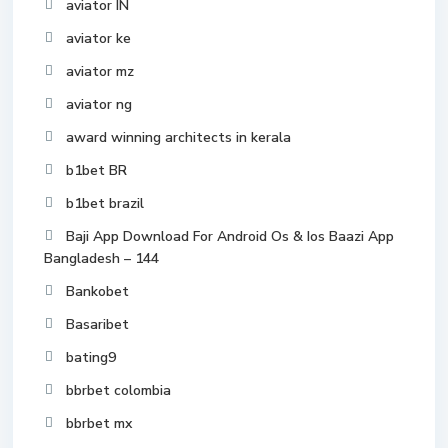
aviator IN
aviator ke
aviator mz
aviator ng
award winning architects in kerala
b1bet BR
b1bet brazil
Baji App Download For Android Os & Ios Baazi App
Bangladesh – 144
Bankobet
Basaribet
bating9
bbrbet colombia
bbrbet mx