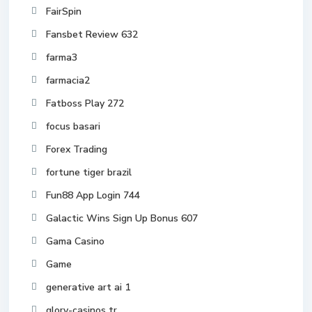
FairSpin
Fansbet Review 632
farma3
farmacia2
Fatboss Play 272
focus basari
Forex Trading
fortune tiger brazil
Fun88 App Login 744
Galactic Wins Sign Up Bonus 607
Gama Casino
Game
generative art ai 1
glory-casinos tr