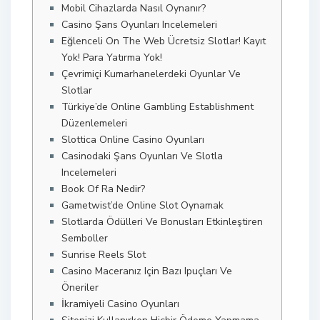
Mobil Cihazlarda Nasıl Oynanır?
Casino Şans Oyunları Incelemeleri
Eğlenceli On The Web Ücretsiz Slotlar! Kayıt
Yok! Para Yatırma Yok!
Çevrimiçi Kumarhanelerdeki Oyunlar Ve
Slotlar
Türkiye’de Online Gambling Establishment
Düzenlemeleri
Slottica Online Casino Oyunları
Casinodaki Şans Oyunları Ve Slotla
Incelemeleri
Book Of Ra Nedir?
Gametwist’de Online Slot Oynamak
Slotlarda Ödülleri Ve Bonusları Etkinleştiren
Semboller
Sunrise Reels Slot
Casino Maceranız Için Bazı Ipuçları Ve
Öneriler
İkramiyeli Casino Oyunları