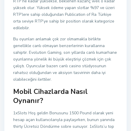
RTP ne kadar yüksekse, beklenen kazanç weil o kadar
yüksek olur. Yüksek ödeme yapan slotlar %97 ve üzeri
RTP’lere sahip olduğundan Publication of Ra Türkiye
orta seviye RTP’ye sahip bir position olarak kategorize
edilebilir.
Bu oyunları anlamak çok zor olmamakla birlikte
genellikle canlı olmayan benzerlerinin kurallarına
sahiptir. Evolution Gaming, son yıllarda canlı kumarhane
oyunlarına yönelik iki büyük eleştiriyi çözmek için çok
çalıştı. Oyuncular bazen canlı casino stüdyosunun
rahatsız olduğundan ve aksiyon tasvirinin daha iyi
olabileceğini ilettiler.
Mobil Cihazlarda Nasıl
Oynanır?
1xSlots Hoş geldin Bonusunu 1500 Pound olarak yeni
hesap açan kullanıcılarıyla paylaşırken, bunun yanında
thirty Ücretsiz Döndürme sobre sunuyor. 1xSlots’u top