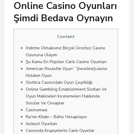
Online Casino Oyunları
Şimdi Bedava Oynayın
Content
İndirme Olmaksınız Birçok Ücretsiz Casino
Oyununa Ulaşım
Şu Kamu En Popüler Canlı Casino Oyunları
American Roulette Oyun” “[newline]casino
Holdem Oyun
Slottica Casino’daki Oyun Çeşitliliği:
Online Gambling Establishment Slotları Ve
Oyun Makineleri Incelemeleri Hakkında
Sorular Ve Cevaplar
Casinomaxi
Ra’nın Kitabı – Bahis Hesaplayıcı
Jackpot Oyunları
Casinoda Krupiyelerle Canlı Oyunlar