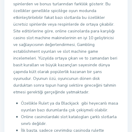
spinlerden ve bonus turlarından farklılık gösterir. Bu
özellikler genellikle spicilège oyun modunda
etkinleştirilebilir fakat bazı slotlarda bu özellikler
ücretsiz spinlerde veya respinlerde de ortaya çıkabilir.
Site editörlerine göre, online casinolarda para karşılığı
casino slot machine makinelerinin en iyi 10 geliştiricisi
ve sağlayıcısının değerlendirmesi, Gambling
establishment oyunları ve slot machine game
incelemeleri. Yüzyılda ortaya çıkan ve to zamandan beri
basit kuralları ve büyük kazançları sayesinde dünya
çapında kült olarak popülerlik kazanan bir şans
oyunudur. Oyunun özü, oyuncunun dönen disk
durduktan sonra topun hangi sektöre gireceğini tahmin
etmesi gerektiği gerçeğinde yatmaktadır.
Özellikle Rulet ya da Blackjack gibi heyecanlı masa
oyunları bazı durumlarda çok çekişmeli olabilir.
Online casinolardaki slot katalogları çarklı slotlarla
sınırlı değildir.
İlk başta, sadece çevrimdışı casinoda rulette