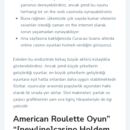
şansınızı deneyebilirdiniz, ancak şimdi bu oyunu
herhangi bir on the web casinoda oynayabilirsiniz.
Buna rağmen, ülkemizde çok sayıda kumar sitelerini
sevenler istediği zaman on the internet olarak,
sorun yaşamadan oynayabiliyor.
Ana sayfasına baktığımızda Curacao lisansı altında
online casino oyunlari hizmeti verdiğini görüyoruz.
Eskiden bu endüstride birkaç büyük aktörü kolaylıkla
gösterebilirdiniz. Ancak şimdi küçük şirketlerin
geliştirdiği oyunlar, en büyük şirketlerin geliştirdiği
oyunlara eşit hatta onlardan daha uygun olabilmektedir.
Slotlar, oyuncular arasında popülerlik açısından haklı
olarak ilk sırada yer alırlar. Slot makineleri, parlak ve
çarpıcı grafiklerinin yanı sıra ilginç hikayeleriyle de ilgi
çekicidir.
American Roulette Oyun”
“[newline]casino Holdem