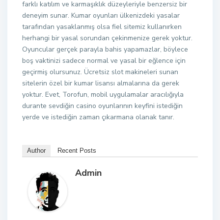
farklı katılım ve karmaşıklık düzeyleriyle benzersiz bir
deneyim sunar. Kumar oyunları ülkenizdeki yasalar
tarafından yasaklanmış olsa fiel sitemiz kullanırken
herhangi bir yasal sorundan çekinmenize gerek yoktur.
Oyuncular gerçek parayla bahis yapamazlar, böylece
boş vaktinizi sadece normal ve yasal bir eğlence için
geçirmiş olursunuz. Ücretsiz slot makineleri sunan
sitelerin özel bir kumar lisansı almalarına da gerek
yoktur. Evet, Torofun, mobil uygulamalar aracılığıyla
durante sevdiğin casino oyunlarının keyfini istediğin
yerde ve istediğin zaman çıkarmana olanak tanır.
Author
Recent Posts
Admin