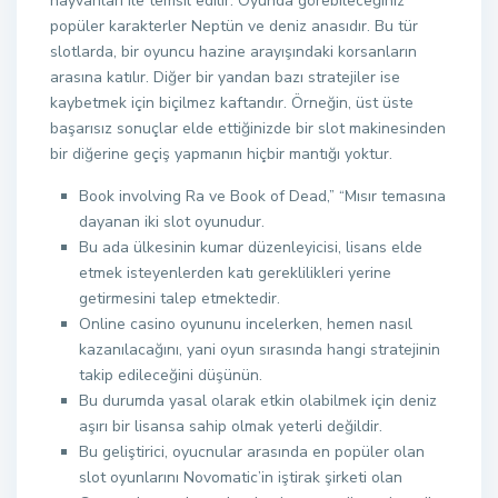
hayvanları ile temsil edilir. Oyunda görebileceğiniz
popüler karakterler Neptün ve deniz anasıdır. Bu tür
slotlarda, bir oyuncu hazine arayışındaki korsanların
arasına katılır. Diğer bir yandan bazı stratejiler ise
kaybetmek için biçilmez kaftandır. Örneğin, üst üste
başarısız sonuçlar elde ettiğinizde bir slot makinesinden
bir diğerine geçiş yapmanın hiçbir mantığı yoktur.
Book involving Ra ve Book of Dead,” “Mısır temasına
dayanan iki slot oyunudur.
Bu ada ülkesinin kumar düzenleyicisi, lisans elde
etmek isteyenlerden katı gereklilikleri yerine
getirmesini talep etmektedir.
Online casino oyununu incelerken, hemen nasıl
kazanılacağını, yani oyun sırasında hangi stratejinin
takip edileceğini düşünün.
Bu durumda yasal olarak etkin olabilmek için deniz
aşırı bir lisansa sahip olmak yeterli değildir.
Bu geliştirici, oyucnular arasında en popüler olan
slot oyunlarını Novomatic’in iştirak şirketi olan