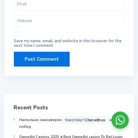
Save my name, email, and website in this browser for the
next time I comment.
Recent Posts
Насколько самоуверенность воздействует на понимание
Need Help?
Chat with us
побед
GameArt Casinos 2025 ⭐ Best GameArt casino Dr Bet Login