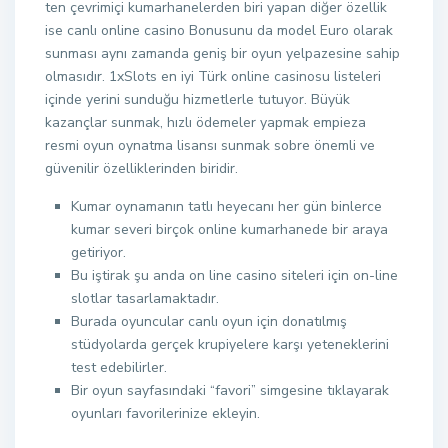
ten çevrimiçi kumarhanelerden biri yapan diğer özellik
ise canlı online casino Bonusunu da model Euro olarak
sunması aynı zamanda geniş bir oyun yelpazesine sahip
olmasıdır. 1xSlots en iyi Türk online casinosu listeleri
içinde yerini sunduğu hizmetlerle tutuyor. Büyük
kazançlar sunmak, hızlı ödemeler yapmak empieza
resmi oyun oynatma lisansı sunmak sobre önemli ve
güvenilir özelliklerinden biridir.
Kumar oynamanın tatlı heyecanı her gün binlerce
kumar severi birçok online kumarhanede bir araya
getiriyor.
Bu iştirak şu anda on line casino siteleri için on-line
slotlar tasarlamaktadır.
Burada oyuncular canlı oyun için donatılmış
stüdyolarda gerçek krupiyelere karşı yeteneklerini
test edebilirler.
Bir oyun sayfasındaki “favori” simgesine tıklayarak
oyunları favorilerinize ekleyin.