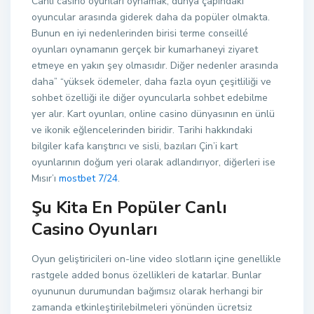
Canlı casino oyunları oynamak, dünya çapındaki
oyuncular arasında giderek daha da popüler olmakta.
Bunun en iyi nedenlerinden birisi terme conseillé
oyunları oynamanın gerçek bir kumarhaneyi ziyaret
etmeye en yakın şey olmasıdır. Diğer nedenler arasında
daha” “yüksek ödemeler, daha fazla oyun çeşitliliği ve
sohbet özelliği ile diğer oyuncularla sohbet edebilme
yer alır. Kart oyunları, online casino dünyasının en ünlü
ve ikonik eğlencelerinden biridir. Tarihi hakkındaki
bilgiler ​​kafa karıştırıcı ve sisli, bazıları Çin’i kart
oyunlarının doğum yeri olarak adlandırıyor, diğerleri ise
Mısır’ı
mostbet 7/24
.
Şu Kita En Popüler Canlı
Casino Oyunları
Oyun geliştiricileri on-line video slotların içine genellikle
rastgele added bonus özellikleri de katarlar. Bunlar
oyununun durumundan bağımsız olarak herhangi bir
zamanda etkinleştirilebilmeleri yönünden ücretsiz