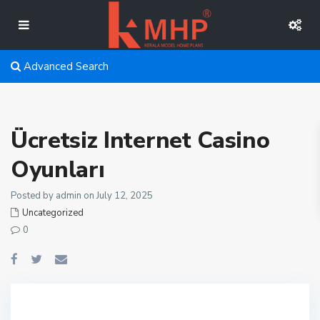
Advanced Search
Ücretsiz Internet Casino
Oyunları
Posted by admin on July 12, 2025
Uncategorized
0