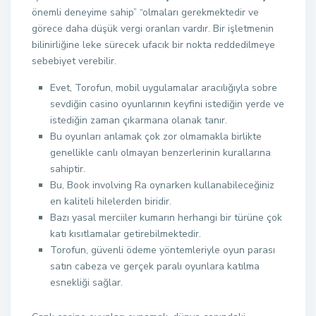
önemli deneyime sahip” “olmaları gerekmektedir ve
görece daha düşük vergi oranları vardır. Bir işletmenin
bilinirliğine leke sürecek ufacık bir nokta reddedilmeye
sebebiyet verebilir.
Evet, Torofun, mobil uygulamalar aracılığıyla sobre
sevdiğin casino oyunlarının keyfini istediğin yerde ve
istediğin zaman çıkarmana olanak tanır.
Bu oyunları anlamak çok zor olmamakla birlikte
genellikle canlı olmayan benzerlerinin kurallarına
sahiptir.
Bu, Book involving Ra oynarken kullanabileceğiniz
en kaliteli hilelerden biridir.
Bazı yasal merciiler kumarın herhangi bir türüne çok
katı kısıtlamalar getirebilmektedir.
Torofun, güvenli ödeme yöntemleriyle oyun parası
satın cabeza ve gerçek paralı oyunlara katılma
esnekliği sağlar.