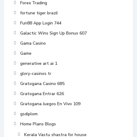
Forex Trading
fortune tiger brazil
Fun88 App Login 744
Galactic Wins Sign Up Bonus 607
Gama Casino
Game
generative art ai 1
glory-casinos tr
Gratogana Casino 685
Gratogana Entrar 626
Gratogana Juegos En Vivo 109
gsdiplom
Home Plans Blogs
Kerala Vastu shastra for house