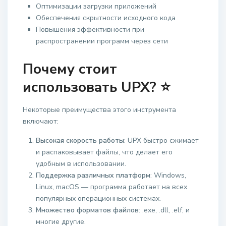
Оптимизации загрузки приложений
Обеспечения скрытности исходного кода
Повышения эффективности при
распространении программ через сети
Почему стоит
использовать UPX? ⭐
Некоторые преимущества этого инструмента
включают:
Высокая скорость работы
: UPX быстро сжимает
и распаковывает файлы, что делает его
удобным в использовании.
Поддержка различных платформ
: Windows,
Linux, macOS — программа работает на всех
популярных операционных системах.
Множество форматов файлов
: .exe, .dll, .elf, и
многие другие.