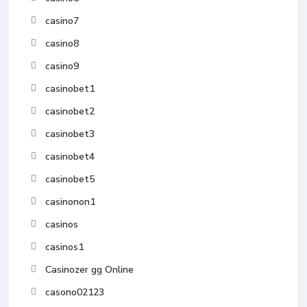
casino7
casino8
casino9
casinobet1
casinobet2
casinobet3
casinobet4
casinobet5
casinonon1
casinos
casinos1
Casinozer gg Online
casono02123