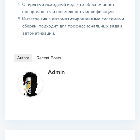
Открытый исходный код
: что обеспечивает
прозрачность и возможность модификации.
Интеграция с автоматизированными системами
сборки
: подходит для профессиональных задач
автоматизации.
Author
Recent Posts
Admin