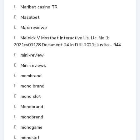
Maribet casino TR
Masalbet
Maxi reviewe
Melnick V Mostbet Interactive Us, Llc, No 1:
2021cv01178 Document 24 In D Ill 2021:: Justia – 944
mini-review
Mini-reviews
mombrand
mono brand
mono slot
Monobrand
monobrend
monogame
monoslot