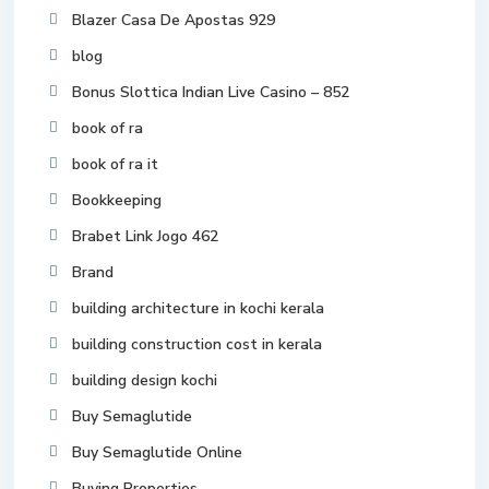
Blazer Casa De Apostas 929
blog
Bonus Slottica Indian Live Casino – 852
book of ra
book of ra it
Bookkeeping
Brabet Link Jogo 462
Brand
building architecture in kochi kerala
building construction cost in kerala
building design kochi
Buy Semaglutide
Buy Semaglutide Online
Buying Properties