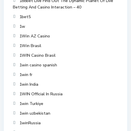
188bet Live Find Out The Dynamic Planet Of Live
Betting And Casino Interaction – 40
1bet5
1w
1Win AZ Casino
1Win Brasil
1WIN Casino Brasil
1win casino spanish
1win fr
1win India
1WIN Official In Russia
1win Turkiye
1win uzbekistan
1winRussia