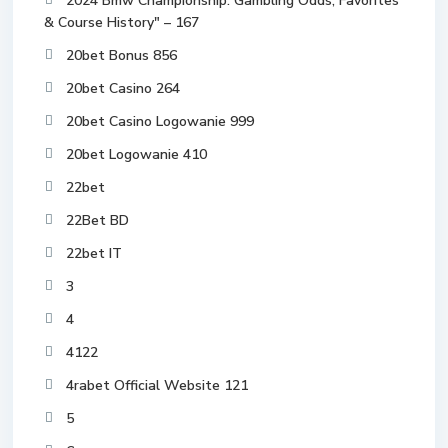
2024 Bmw Championship: Gambling Odds, Favorites
& Course History" – 167
20bet Bonus 856
20bet Casino 264
20bet Casino Logowanie 999
20bet Logowanie 410
22bet
22Bet BD
22bet IT
3
4
4122
4rabet Official Website 121
5