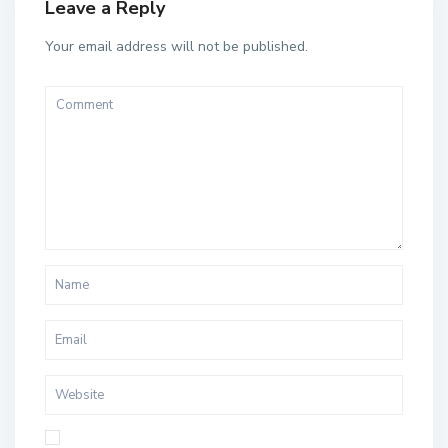
Leave a Reply
Your email address will not be published.