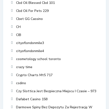
Cbd Oil Blessed Cbd 101
Cbd Oil For Pets 229
Cbet GG Cassino
CH
CIB
cityoflondonmile3
cityoflondonmile4
cosmetology school toronto
crazy time
Crypto Charts Mt5 717
csdino
Czy Slottica Jest Bezpieczna Miejscu I Czasie – 973
Dafabet Casino 158
Darmowe Spiny Bez Depozytu Za Rejestrację W