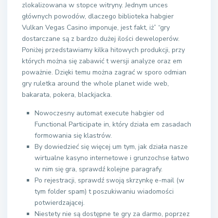
zlokalizowana w stopce witryny. Jednym unces
głównych powodów, dlaczego biblioteka habgier
Vulkan Vegas Casino imponuje, jest fakt, iż” “gry
dostarczane są z bardzo dużej ilości deweloperów.
Poniżej przedstawiamy kilka hitowych produkcji, przy
których można się zabawić t wersji analyze oraz em
poważnie. Dzięki temu można zagrać w sporo odmian
gry ruletka around the whole planet wide web,
bakarata, pokera, blackjacka.
Nowoczesny automat execute habgier od
Functional Participate in, który działa em zasadach
formowania się klastrów.
By dowiedzieć się więcej um tym, jak działa nasze
wirtualne kasyno internetowe i grunzochse łatwo
w nim się gra, sprawdź kolejne paragrafy.
Po rejestracji, sprawdź swoją skrzynkę e-mail (w
tym folder spam) t poszukiwaniu wiadomości
potwierdzającej.
Niestety nie są dostępne te gry za darmo, poprzez