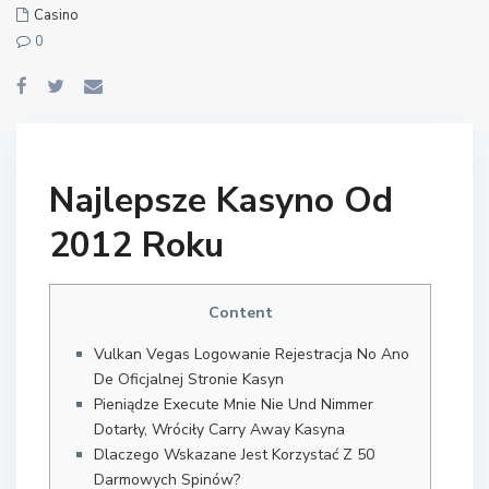
Casino
0
Najlepsze Kasyno Od
2012 Roku
Content
Vulkan Vegas Logowanie Rejestracja No Ano
De Oficjalnej Stronie Kasyn
Pieniądze Execute Mnie Nie Und Nimmer
Dotarły, Wróciły Carry Away Kasyna
Dlaczego Wskazane Jest Korzystać Z 50
Darmowych Spinów?