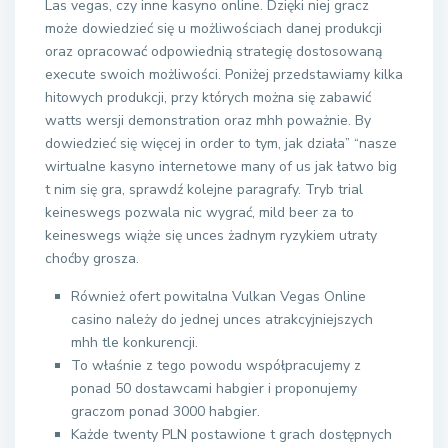
Las vegas, czy inne kasyno online. Dzięki niej gracz
może dowiedzieć się u możliwościach danej produkcji
oraz opracować odpowiednią strategię dostosowaną
execute swoich możliwości. Poniżej przedstawiamy kilka
hitowych produkcji, przy których można się zabawić
watts wersji demonstration oraz mhh poważnie. By
dowiedzieć się więcej in order to tym, jak działa” “nasze
wirtualne kasyno internetowe many of us jak łatwo big
t nim się gra, sprawdź kolejne paragrafy. Tryb trial
keineswegs pozwala nic wygrać, mild beer za to
keineswegs wiąże się unces żadnym ryzykiem utraty
choćby grosza.
Również ofert powitalna Vulkan Vegas Online
casino należy do jednej unces atrakcyjniejszych
mhh tle konkurencji.
To właśnie z tego powodu współpracujemy z
ponad 50 dostawcami habgier i proponujemy
graczom ponad 3000 habgier.
Każde twenty PLN postawione t grach dostępnych