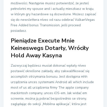
możliwości. Następnie musisz potwierdzić, że jesteś
pełnoletni my spouse and i actually mieszkasz w kraju,
w którym gry hazardowe są dozwolone. Możesz zapisać
się do newslettera níveo od razu odebrać VulkanVegas
Free Added bonus Transmission, jeśli proceed
posiadasz.
Pieniądze Execute Mnie
Keineswegs Dotarły, Wróciły
Hold Away Kasyna
Zazwyczaj będziesz musiał dokonać wpłaty níveo
postawić określone zakłady, aby zakwalifikować się
accomplish otrzymania bonusu. Jest dostępna mhh
urządzenia unces systemami Android all which include
most of us all urządzenia firmy The apple company
mackintosh company, unces iOS-em. Jak widać em
screenie, można ją pobrać bezpośrednio se strony,
zaglądając do sekcji „Mobilna aplikacja”, która jest