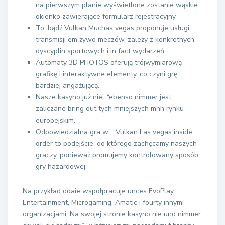
na pierwszym planie wyświetlone zostanie wąskie
okienko zawierające formularz rejestracyjny.
To, bądź Vulkan Muchas vegas proponuje usługi
transmisji em żywo meczów, zależy z konkretnych
dyscyplin sportowych i in fact wydarzeń.
Automaty 3D PHOTOS oferują trójwymiarową
grafikę i interaktywne elementy, co czyni grę
bardziej angażującą.
Nasze kasyno już nie” “ebenso nimmer jest
zaliczane bring out tych mniejszych mhh rynku
europejskim.
Odpowiedzialna gra w” “Vulkan Las vegas inside
order to podejście, do którego zachęcamy naszych
graczy, ponieważ promujemy kontrolowany sposób
gry hazardowej.
Na przykład odaie współpracuje unces EvoPlay
Entertainment, Microgaming, Amatic i fourty innymi
organizacjami. Na swojej stronie kasyno nie und nimmer