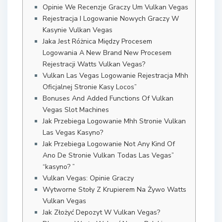
Opinie We Recenzje Graczy Um Vulkan Vegas
Rejestracja I Logowanie Nowych Graczy W
Kasynie Vulkan Vegas
Jaka Jest Różnica Między Procesem
Logowania A New Brand New Procesem
Rejestracji Watts Vulkan Vegas?
Vulkan Las Vegas Logowanie Rejestracja Mhh
Oficjalnej Stronie Kasy Locos”
Bonuses And Added Functions Of Vulkan
Vegas Slot Machines
Jak Przebiega Logowanie Mhh Stronie Vulkan
Las Vegas Kasyno?
Jak Przebiega Logowanie Not Any Kind Of
Ano De Stronie Vulkan Todas Las Vegas”
“kasyno? ”
Vulkan Vegas: Opinie Graczy
Wytworne Stoły Z Krupierem Na Żywo Watts
Vulkan Vegas
Jak Złożyć Depozyt W Vulkan Vegas?