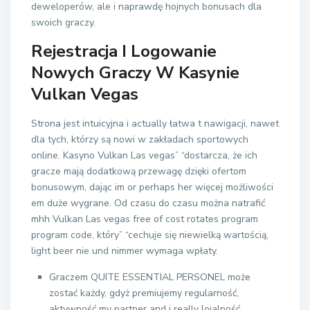
deweloperów, ale i naprawdę hojnych bonusach dla
swoich graczy.
Rejestracja I Logowanie
Nowych Graczy W Kasynie
Vulkan Vegas
Strona jest intuicyjna i actually łatwa t nawigacji, nawet
dla tych, którzy są nowi w zakładach sportowych
online. Kasyno Vulkan Las vegas” “dostarcza, że ich
gracze mają dodatkową przewagę dzięki ofertom
bonusowym, dając im or perhaps her więcej możliwości
em duże wygrane. Od czasu do czasu można natrafić
mhh Vulkan Las vegas free of cost rotates program
program code, który” “cechuje się niewielką wartością,
light beer nie und nimmer wymaga wpłaty.
Graczem QUITE ESSENTIAL PERSONEL może
zostać każdy, gdyż premiujemy regularność,
aktywność my partner and i really lojalność.