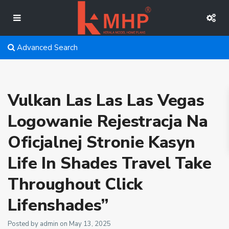
Advanced Search
Vulkan Las Las Las Vegas
Logowanie Rejestracja Na
Oficjalnej Stronie Kasyn
Life In Shades Travel Take
Throughout Click
Lifenshades”
Posted by admin on May 13, 2025