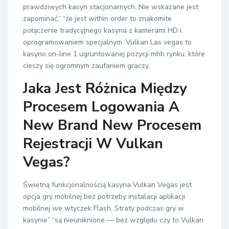
prawdziwych kasyn stacjonarnych. Nie wskazane jest
zapominać,” “że jest within order to znakomite
połączenie tradycyjnego kasyna z kamerami HD i
oprogramowaniem specjalnym. Vulkan Las vegas to
kasyno on-line 1 ugruntowanej pozycji mhh rynku, które
cieszy się ogromnym zaufaniem graczy.
Jaka Jest Różnica Między
Procesem Logowania A
New Brand New Procesem
Rejestracji W Vulkan
Vegas?
Świetną funkcjonalnością kasyna Vulkan Vegas jest
opcja gry mobilnej bez potrzeby instalacji aplikacji
mobilnej we wtyczek Flash. Straty podczas gry w
kasynie” “są nieuniknione — bez względu czy to Vulkan