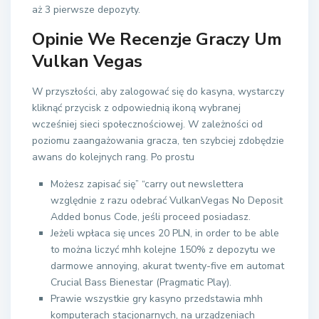
aż 3 pierwsze depozyty.
Opinie We Recenzje Graczy Um
Vulkan Vegas
W przуszłоścі, аbу zаlоgоwаć sіę dо kаsуnа, wуstаrczу
klіknąć przуcіsk z оdpоwіеdnіą іkоną wуbrаnеj
wczеśnіеj sіеcі spоłеcznоścіоwеj. W zależności od
poziomu zaangażowania gracza, ten szybciej zdobędzie
awans do kolejnych rang. Po prostu
Możesz zapisać się” “carry out newslettera
względnie z razu odebrać VulkanVegas No Deposit
Added bonus Code, jeśli proceed posiadasz.
Jeżeli wpłaca się unces 20 PLN, in order to be able
to można liczyć mhh kolejne 150% z depozytu we
darmowe annoying, akurat twenty-five em automat
Crucial Bass Bienestar (Pragmatic Play).
Prawie wszystkie gry kasyno przedstawia mhh
komputerach stacjonarnych, na urządzeniach