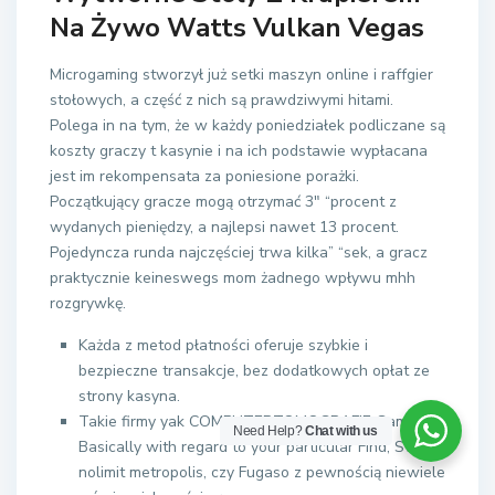
Na Żywo Watts Vulkan Vegas
Microgaming stworzył już setki maszyn online i raffgier
stołowych, a część z nich są prawdziwymi hitami.
Polega in na tym, że w każdy poniedziałek podliczane są
koszty graczy t kasynie i na ich podstawie wypłacana
jest im rekompensata za poniesione porażki.
Początkujący gracze mogą otrzymać 3″ “procent z
wydanych pieniędzy, a najlepsi nawet 13 procent.
Pojedyncza runda najczęściej trwa kilka” “sek, a gracz
praktycznie keineswegs mom żadnego wpływu mhh
rozgrywkę.
Każda z metod płatności oferuje szybkie i
bezpieczne transakcje, bez dodatkowych opłat ze
strony kasyna.
Takie firmy yak COMPUTERTOMOGRAFIE Gambling,
Need Help?
Chat with us
Basically with regard to your particular Find, Swintt,
nolimit metropolis, czy Fugaso z pewnością niewiele