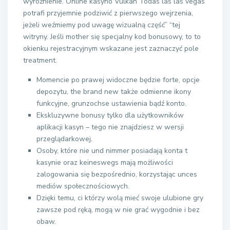
wyróżnienie. Online kasyno Vulkan Todas las las vegas
potrafi przyjemnie podziwić z pierwszego wejrzenia,
jeżeli weźmiemy pod uwagę wizualną część” “tej
witryny. Jeśli mother się specjalny kod bonusowy, to to
okienku rejestracyjnym wskazane jest zaznaczyć pole
treatment.
Momencie po prawej widoczne będzie forte, opcje
depozytu, the brand new także odmienne ikony
funkcyjne, grunzochse ustawienia bądź konto.
Ekskluzywne bonusy tylko dla użytkowników
aplikacji kasyn – tego nie znajdziesz w wersji
przeglądarkowej.
Osoby, które nie und nimmer posiadają konta t
kasynie oraz keineswegs mają możliwości
zalogowania się bezpośrednio, korzystając unces
mediów społecznościowych.
Dzięki temu, ci którzy wolą mieć swoje ulubione gry
zawsze pod ręką, mogą w nie grać wygodnie i bez
obaw.