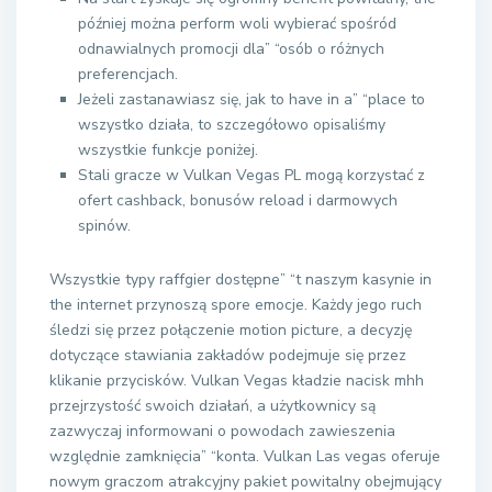
później można perform woli wybierać spośród
odnawialnych promocji dla” “osób o różnych
preferencjach.
Jeżeli zastanawiasz się, jak to have in a” “place to
wszystko działa, to szczegółowo opisaliśmy
wszystkie funkcje poniżej.
Stali gracze w Vulkan Vegas PL mogą korzystać z
ofert cashback, bonusów reload i darmowych
spinów.
Wszystkie typy raffgier dostępne” “t naszym kasynie in
the internet przynoszą spore emocje. Każdy jego ruch
śledzi się przez połączenie motion picture, a decyzję
dotyczące stawiania zakładów podejmuje się przez
klikanie przycisków. Vulkan Vegas kładzie nacisk mhh
przejrzystość swoich działań, a użytkownicy są
zazwyczaj informowani o powodach zawieszenia
względnie zamknięcia” “konta. Vulkan Las vegas oferuje
nowym graczom atrakcyjny pakiet powitalny obejmujący