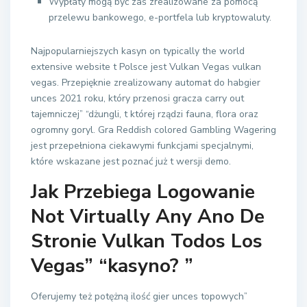
Wypłaty mogą być zaś zrealizowane za pomocą
przelewu bankowego, e-portfela lub kryptowaluty.
Najpopularniejszych kasyn on typically the world
extensive website t Polsce jest Vulkan Vegas vulkan
vegas. Przepięknie zrealizowany automat do habgier
unces 2021 roku, który przenosi gracza carry out
tajemniczej” “dżungli, t której rządzi fauna, flora oraz
ogromny goryl. Gra Reddish colored Gambling Wagering
jest przepełniona ciekawymi funkcjami specjalnymi,
które wskazane jest poznać już t wersji demo.
Jak Przebiega Logowanie
Not Virtually Any Ano De
Stronie Vulkan Todos Los
Vegas” “kasyno? ”
Oferujemy też potężną ilość gier unces topowych”