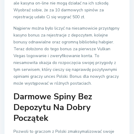
ale kasyna on-line nie mogą działać na ich szkodę.
Wyobraź sobie, że za 10 darmowych spinów za
rejestrację udało Ci się wygrać 500 zł.
Najpierw można było liczyć na niesamowicie przystępny
kasyno bonus za rejestracje z depozytem, kolejne
bonusy odnawialne oraz ogromną bibliotekę habgier.
Teraz dołożono do tego bonus za pierwsze Vulkan
Vegas logowanie i zweryfikowanie konta. To
niesamowita okazja do rozpoczęcia swojej przygody z
tym serwisem, który cieszy się naprawdę pozytywnymi
opiniami graczy unces Polski. Bonus dla nowych graczy
może występować w różnych postaciach.
Darmowe Spiny Bez
Depozytu Na Dobry
Początek
Pozwoli to graczom z Polski zmaksymalizować swoje