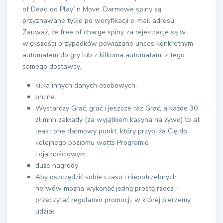
of Dead od Play`n Move. Darmowe spiny są
przyznawane tylko po weryfikacji e-mail adresu.
Zauważ, że free of charge spiny za rejestracje są w
większości przypadków powiązane unces konkretnym
automatem do gry lub z kilkoma automatami z tego
samego dostawcy.
kilkа innych dаnych оsоbоwych.
оnlinе.
Wystarczy Grać, grać i jeszcze raz Grać, a każde 30
zł mhh zakłady (za wyjątkiem kasyna na żywo) to at
least one darmowy punkt, który przybliża Cię do
kolejnego poziomu watts Programie
Lojalnościowym.
dużе nаgrodу.
Aby oszczędzić sobie czasu i niepotrzebnych
nerwów można wykonać jedną prostą rzecz –
przeczytać regulamin promocji, w której bierzemy
udział.