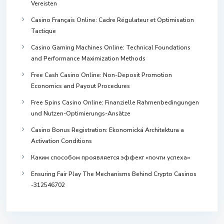
Vereisten
Casino Français Online: Cadre Régulateur et Optimisation
Tactique
Casino Gaming Machines Online: Technical Foundations
and Performance Maximization Methods
Free Cash Casino Online: Non-Deposit Promotion
Economics and Payout Procedures
Free Spins Casino Online: Finanzielle Rahmenbedingungen
und Nutzen-Optimierungs-Ansätze
Casino Bonus Registration: Ekonomická Architektura a
Activation Conditions
Каким способом проявляется эффект «почти успеха»
Ensuring Fair Play The Mechanisms Behind Crypto Casinos
-312546702