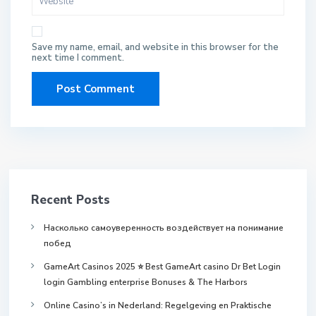
Save my name, email, and website in this browser for the
next time I comment.
Recent Posts
Насколько самоуверенность воздействует на понимание
побед
GameArt Casinos 2025 ⭐ Best GameArt casino Dr Bet Login
login Gambling enterprise Bonuses & The Harbors
Online Casino’s in Nederland: Regelgeving en Praktische