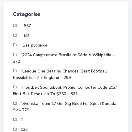
Categories
– 557
– 88
! Без рубрики
"2024 Campeonato Brasileiro Série A Wikipedia –
372
"League One Betting Chances: Best Football
Possibilities 7 7 England – 299
"mostbet Sportsbook Promo: Computer Code 2024
First Bet Reset Up To $250 – 861
"Svenska Team 17 Gör Sig Redo För Spel I Kanada
Sv – 779
1
123