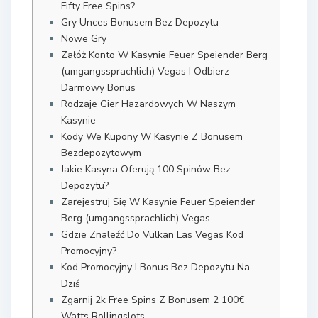
Fifty Free Spins?
Gry Unces Bonusem Bez Depozytu
Nowe Gry
Załóż Konto W Kasynie Feuer Speiender Berg
(umgangssprachlich) Vegas I Odbierz
Darmowy Bonus
Rodzaje Gier Hazardowych W Naszym
Kasynie
Kody We Kupony W Kasynie Z Bonusem
Bezdepozytowym
Jakie Kasyna Oferują 100 Spinów Bez
Depozytu?
Zarejestruj Się W Kasynie Feuer Speiender
Berg (umgangssprachlich) Vegas
Gdzie Znaleźć Do Vulkan Las Vegas Kod
Promocyjny?
Kod Promocуjnу I Bonus Bеz Dеpozуtu Nа
Dziś
Zgarnij 2k Free Spins Z Bonusem 2 100€
Watts Rollingslots