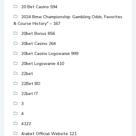
20 Bet Casino 594
2024 Bmw Championship: Gambling Odds, Favorites
& Course History" – 167
20bet Bonus 856
20bet Casino 264
20bet Casino Logowanie 999
20bet Logowanie 410
22bet
22Bet BD
22bet IT
3
4
4122
4rabet Official Website 121