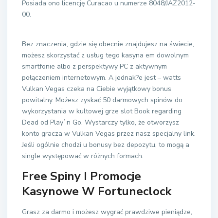
Posiada ono licencję Curacao u numerze 8048/JAZ2012-
00.
Bez znaczenia, gdzie się obecnie znajdujesz na świecie,
możesz skorzystać z usług tego kasyna em dowolnym
smartfonie albo z perspektywy PC z aktywnym
połączeniem internetowym. A jednak?e jest – watts
Vulkan Vegas czeka na Ciebie wyjątkowy bonus
powitalny. Możesz zyskać 50 darmowych spinów do
wykorzystania w kultowej grze slot Book regarding
Dead od Play`n Go. Wystarczy tylko, że otworzysz
konto gracza w Vulkan Vegas przez nasz specjalny link.
Jeśli ogólnie chodzi u bonusy bez depozytu, to mogą a
single występować w różnych formach.
Free Spiny I Promocje
Kasynowe W Fortuneclock
Grasz za darmo i możesz wygrać prawdziwe pieniądze,