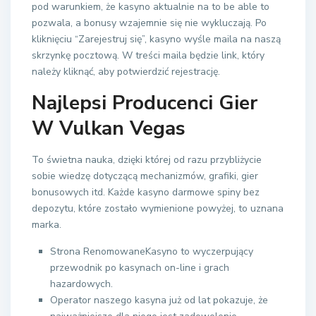
pod warunkiem, że kasyno aktualnie na to be able to
pozwala, a bonusy wzajemnie się nie wykluczają. Po
kliknięciu “Zarejestruj się”, kasyno wyśle maila na naszą
skrzynkę pocztową. W treści maila będzie link, który
należy kliknąć, aby potwierdzić rejestrację.
Najlepsi Producenci Gier
W Vulkan Vegas
To świetna nauka, dzięki której od razu przybliżycie
sobie wiedzę dotyczącą mechanizmów, grafiki, gier
bonusowych itd. Każde kasyno darmowe spiny bez
depozytu, które zostało wymienione powyżej, to uznana
marka.
Strona RenomowaneKasyno to wyczerpujący
przewodnik po kasynach on-line i grach
hazardowych.
Operator naszego kasyna już od lat pokazuje, że