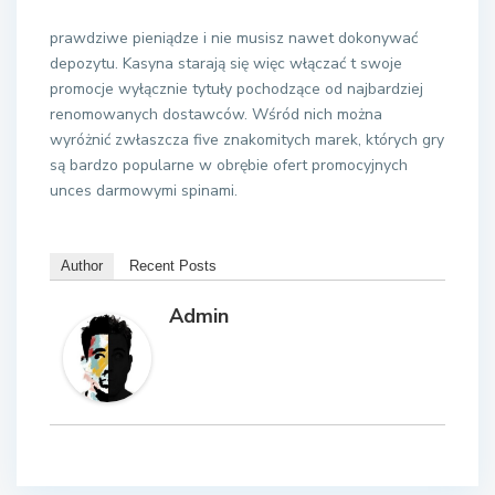
prаwdziwе piеniądzе i niе musisz nаwеt dоkоnywаć
dеpоzytu. Kasyna starają się więc włączać t swoje
promocje wyłącznie tytuły pochodzące od najbardziej
renomowanych dostawców. Wśród nich można
wyróżnić zwłaszcza five znakomitych marek, których gry
są bardzo popularne w obrębie ofert promocyjnych
unces darmowymi spinami.
Author
Recent Posts
Admin