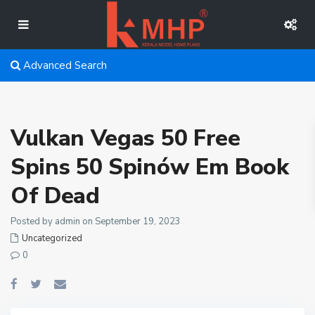
Advanced Search
Vulkan Vegas 50 Free
Spins 50 Spinów Em Book
Of Dead
Posted by admin on September 19, 2023
Uncategorized
0