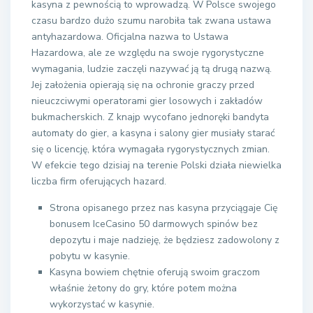
kasyna z pewnością to wprowadzą. W Polsce swojego
czasu bardzo dużo szumu narobiła tak zwana ustawa
antyhazardowa. Oficjalna nazwa to Ustawa
Hazardowa, ale ze względu na swoje rygorystyczne
wymagania, ludzie zaczęli nazywać ją tą drugą nazwą.
Jej założenia opierają się na ochronie graczy przed
nieuczciwymi operatorami gier losowych i zakładów
bukmacherskich. Z knajp wycofano jednoręki bandyta
automaty do gier, a kasyna i salony gier musiały starać
się o licencję, która wymagała rygorystycznych zmian.
W efekcie tego dzisiaj na terenie Polski działa niewielka
liczba firm oferujących hazard.
Strona opisanego przez nas kasyna przyciągaje Cię
bonusem IceCasino 50 darmowych spinów bez
depozytu i maje nadzieję, że będziesz zadowolony z
pobytu w kasynie.
Kasyna bowiem chętnie oferują swoim graczom
właśnie żetony do gry, które potem można
wykorzystać w kasynie.