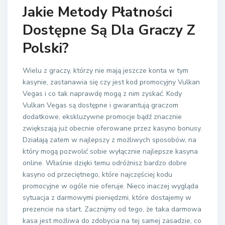
Jakie Metody Płatności
Dostępne Są Dla Graczy Z
Polski?
Wielu z graczy, którzy nie mają jeszcze konta w tym
kasynie, zastanawia się czy jest kod promocyjny Vulkan
Vegas i co tak naprawdę mogą z nim zyskać. Kody
Vulkan Vegas są dostępne i gwarantują graczom
dodatkowe, ekskluzywne promocje bądź znacznie
zwiększają już obecnie oferowane przez kasyno bonusy.
Działają zatem w najlepszy z możliwych sposobów, na
który mogą pozwolić sobie wyłącznie najlepsze kasyna
online. Właśnie dzięki temu odróżnisz bardzo dobre
kasyno od przeciętnego, które najczęściej kodu
promocyjne w ogóle nie oferuje. Nieco inaczej wygląda
sytuacja z darmowymi pieniędzmi, które dostajemy w
prezencie na start. Zacznijmy od tego, że taka darmowa
kasa jest możliwa do zdobycia na tej samej zasadzie, co