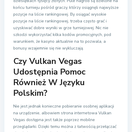
dziesiątkach tysięcy złotych. Pule nagród są dzielone na
końcu turnieju pośród graczy, którzy osiągnęli najwyższe
pozycje na liście rankingowej. By osiągać wysokie
pozycje na liście rankingowej, trzeba często grać i
uzyskiwać dobre wyniki w grze turniejowej. Nic nie
szkodzi wykorzystać kilka kodów promocyjnych, pod
warunkiem, że kasyno aktualnie na to pozwala, a
bonusy wzajemnie się nie wykluczają.
Czy Vulkan Vegas
Udostępnia Pomoc
Również W Języku
Polskim?
Nie jest jednak konieczne pobieranie osobnej aplikacji
na urządzenie, albowiem strona internetowa Vulkan
Vegas dostępna jest także poprzez mobilne
przeglądarki. Dzięki temu można z łatwością przełączać