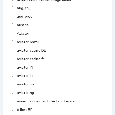
aug_ch_1
aug_prod
austria
Aviator
aviator brazil
aviator casino DE
aviator casino fr
aviator IN
aviator ke
aviator mz
aviator ng
award winning architects in kerala
b1bet BR