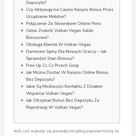
Depozytu?
Czy Aktywuję Ice Casino Kasyno Bonus Przez
Urządzenie Mobilne?
Połączenie Ze Słownikiem Online Pons
Gdzie Znaleźć Vulkan Vegas Saldo
Bonusowe?
Obsługa Klienta W Vulkan Vegas
Darmowe Spiny Dla Nowych Graczy – Jak
Sprawdzić Stan Bonusu?
Free Up Cz Cz Przech Gosp
Jak Można Dostać W Kasyno Online Bonus
Bez Depozytu?
Jakie Są Możliwości Kontaktu Z Działem
Wsparcia Vulkan Vegas?
Jak Otrzymać Bonus Bez Depozytu Za
Rejestrację W Vulkan Vegas?
Jeśli coś wykaże się ponadprzeciętną popularnością, to