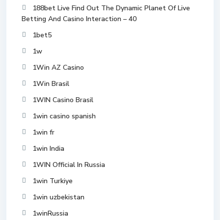
188bet Live Find Out The Dynamic Planet Of Live
Betting And Casino Interaction – 40
1bet5
1w
1Win AZ Casino
1Win Brasil
1WIN Casino Brasil
1win casino spanish
1win fr
1win India
1WIN Official In Russia
1win Turkiye
1win uzbekistan
1winRussia