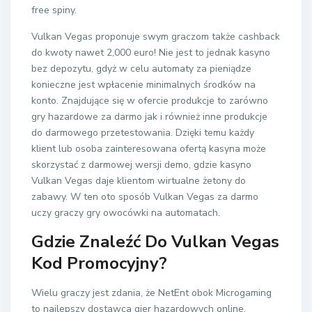
free spiny.
Vulkan Vegas proponuje swym graczom także cashback
do kwoty nawet 2,000 euro! Nie jest to jednak kasyno
bez depozytu, gdyż w celu automaty za pieniądze
konieczne jest wpłacenie minimalnych środków na
konto. Znajdujące się w ofercie produkcje to zarówno
gry hazardowe za darmo jak i również inne produkcje
do darmowego przetestowania. Dzięki temu każdy
klient lub osoba zainteresowana ofertą kasyna może
skorzystać z darmowej wersji demo, gdzie kasyno
Vulkan Vegas daje klientom wirtualne żetony do
zabawy. W ten oto sposób Vulkan Vegas za darmo
uczy graczy gry owocówki na automatach.
Gdzie Znaleźć Do Vulkan Vegas
Kod Promocyjny?
Wielu graczy jest zdania, że NetEnt obok Microgaming
to najlepszy dostawca gier hazardowych online.