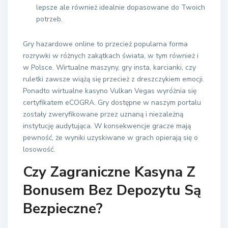
lepsze ale również idealnie dopasowane do Twoich
potrzeb.
Gry hazardowe online to przecież popularna forma
rozrywki w różnych zakątkach świata, w tym również i
w Polsce. Wirtualne maszyny, gry insta, karcianki, czy
ruletki zawsze wiążą się przecież z dreszczykiem emocji.
Ponadto wirtualne kasyno Vulkan Vegas wyróżnia się
certyfikatem eCOGRA. Gry dostępne w naszym portalu
zostały zweryfikowane przez uznaną i niezależną
instytucję audytująca. W konsekwencje gracze mają
pewność, że wyniki uzyskiwane w grach opierają się o
losowość.
Czy Zagraniczne Kasyna Z
Bonusem Bez Depozytu Są
Bezpieczne?