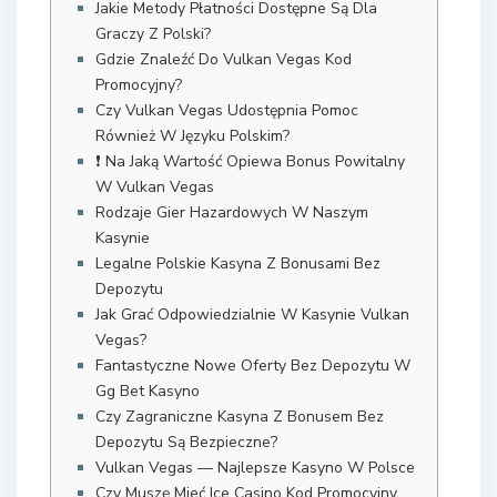
Jakie Metody Płatności Dostępne Są Dla
Graczy Z Polski?
Gdzie Znaleźć Do Vulkan Vegas Kod
Promocyjny?
Czy Vulkan Vegas Udostępnia Pomoc
Również W Języku Polskim?
❗ Na Jaką Wartość Opiewa Bonus Powitalny
W Vulkan Vegas
Rodzaje Gier Hazardowych W Naszym
Kasynie
Legalne Polskie Kasyna Z Bonusami Bez
Depozytu
Jak Grać Odpowiedzialnie W Kasynie Vulkan
Vegas?
Fantastyczne Nowe Oferty Bez Depozytu W
Gg Bet Kasyno
Czy Zagraniczne Kasyna Z Bonusem Bez
Depozytu Są Bezpieczne?
Vulkan Vegas — Najlepsze Kasyno W Polsce
Czy Muszę Mieć Ice Casino Kod Promocyjny