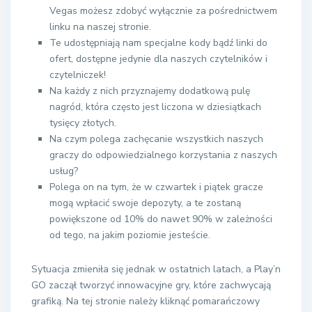
Vegas możesz zdobyć wyłącznie za pośrednictwem
linku na naszej stronie.
Te udostępniają nam specjalne kody bądź linki do
ofert, dostępne jedynie dla naszych czytelników i
czytelniczek!
Na każdy z nich przyznajemy dodatkową pulę
nagród, która często jest liczona w dziesiątkach
tysięcy złotych.
Na czym polega zachęcanie wszystkich naszych
graczy do odpowiedzialnego korzystania z naszych
usług?
Polega on na tym, że w czwartek i piątek gracze
mogą wpłacić swoje depozyty, a te zostaną
powiększone od 10% do nawet 90% w zależności
od tego, na jakim poziomie jesteście.
Sytuacja zmieniła się jednak w ostatnich latach, a Play’n
GO zaczął tworzyć innowacyjne gry, które zachwycają
grafiką. Na tej stronie należy kliknąć pomarańczowy