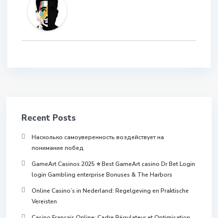
Recent Posts
Насколько самоуверенность воздействует на
понимание побед
GameArt Casinos 2025 ⭐ Best GameArt casino Dr Bet Login
login Gambling enterprise Bonuses & The Harbors
Online Casino’s in Nederland: Regelgeving en Praktische
Vereisten
Casino Français Online: Cadre Régulateur et Optimisation