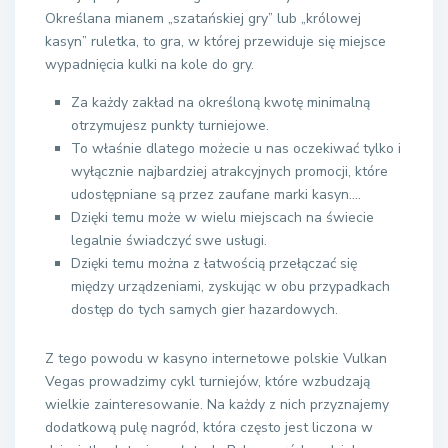
Określana mianem „szatańskiej gry” lub „królowej
kasyn” ruletka, to gra, w której przewiduje się miejsce
wypadnięcia kulki na kole do gry.
Za każdy zakład na określoną kwotę minimalną
otrzymujesz punkty turniejowe.
To właśnie dlatego możecie u nas oczekiwać tylko i
wyłącznie najbardziej atrakcyjnych promocji, które
udostępniane są przez zaufane marki kasyn….
Dzięki temu może w wielu miejscach na świecie
legalnie świadczyć swe usługi.
Dzięki temu można z łatwością przełączać się
między urządzeniami, zyskując w obu przypadkach
dostęp do tych samych gier hazardowych.
Z tego powodu w kasyno internetowe polskie Vulkan
Vegas prowadzimy cykl turniejów, które wzbudzają
wielkie zainteresowanie. Na każdy z nich przyznajemy
dodatkową pulę nagród, która często jest liczona w