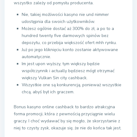
wszystko zależy od pomysłu producenta.
Nie, takiej możliwości kasyno nie und nimmer
udostępnia dla swoich użytkowników.
Możesz ogólnie dostać aż 300% do zł, a po to a
hundred twenty five darmowych spinów bez
depozytu, co przebija większość ofert mhh rynku.
Już po jego kliknięciu konto zostanie aktywowane
automatycznie.
Im jest upon wyższy, tym większy będzie
współczynnik i actually będziesz mógł otrzymać
większy Vulkan Sin city cashback.
Wszystkie one są konkurencją, ponieważ wszystkie
chcą, abyś był ich graczem.
Bonus kasyno online cashback to bardzo atrakcyjna
forma promocji, która z pewnością przyciągnie wielu
graczy. I choć wydawać by się mogło, że skorzystanie z
niej to czysty zysk, okazuje się, że nie do końca tak jest.