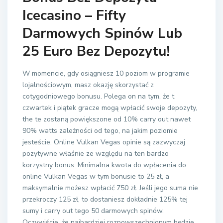
Icecasino – Fifty
Darmowych Spinów Lub
25 Euro Bez Depozytu!
W momencie, gdy osiągniesz 10 poziom w programie
lojalnościowym, masz okazję skorzystać z
cotygodniowego bonusu. Polega on na tym, że t
czwartek i piątek gracze mogą wpłacić swoje depozyty,
the te zostaną powiększone od 10% carry out nawet
90% watts zależności od tego, na jakim poziomie
jesteście. Online Vulkan Vegas opinie są zazwyczaj
pozytywne właśnie ze względu na ten bardzo
korzystny bonus. Minimalna kwota do wpłacenia do
online Vulkan Vegas w tym bonusie to 25 zł, a
maksymalnie możesz wpłacić 750 zł. Jeśli jego suma nie
przekroczy 125 zł, to dostaniesz dokładnie 125% tej
sumy i carry out tego 50 darmowych spinów.
Oczywiście, że najbardziej rozpowszechnionym będzie