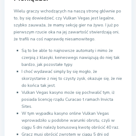
Wielu graczy wchodzących na naszą stronę głównie po
to, by się dowiedzieć, czy Vulkan Vegas jest legalne,
szybko zauważa, że mamy sekcję gier na żywo. I już po
pierwszym rzucie oka na jej zawartość stwierdzają oni,
że trafili na coś naprawdę niesamowitego.
Są to be able to najnowsze automaty i mimo że
czerpią z klasyki, keineswegs nawiązują do niej tak
bardzo, jak pozostałe typy.
I choć wydawać simply by się mogło, że
skorzystanie z niej to czysty zysk, okazuje się, że nie
do końca tak jest.
Vulkan Vegas kasyno może się pochwalić tym, iż
posiada licencję rządu Curacao t ramach Invicta
Sites.
W tym wypadku kasyno online Vulkan Vegas
wprowadziło u podobne warunki obrotu, czyli w
ciągu 5 dni należy bonusową kwotę obrócić 40 raz.
Gracz musi obrócić zwrotem w ciągu 5 dni od