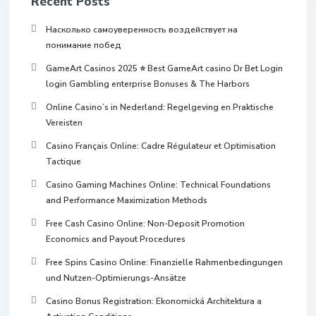
Recent Posts
Насколько самоуверенность воздействует на
понимание побед
GameArt Casinos 2025 ⭐ Best GameArt casino Dr Bet Login
login Gambling enterprise Bonuses & The Harbors
Online Casino’s in Nederland: Regelgeving en Praktische
Vereisten
Casino Français Online: Cadre Régulateur et Optimisation
Tactique
Casino Gaming Machines Online: Technical Foundations
and Performance Maximization Methods
Free Cash Casino Online: Non-Deposit Promotion
Economics and Payout Procedures
Free Spins Casino Online: Finanzielle Rahmenbedingungen
und Nutzen-Optimierungs-Ansätze
Casino Bonus Registration: Ekonomická Architektura a