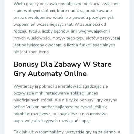
Wielu graczy odczuwa nostalgiczne odczucia związane
z pierwotnymi slotami, które nadal są produkowane
przez deweloperów właśnie z powodu pozytywnych
wspomnień wcześniejszych lat. W zależności od
rodzaju tytułu, liczby bębnów, linii wygrywających i
innych właściwości, motyw tego typu slotów zazwyczaj
jest poświęcony owocom, a liczba funkcji specjalnych
nie jest zbyt liczna.
Bonusy Dla Zabawy W Stare
Gry Automaty Online
Wystarczy ją pobrać i zainstalować, zgadzając się
oczywiście mhh instalowanie aplikacji unces
nieoficjalnych źródeł. Ale nie tylko bonusy i gry kasyno
online Vulkan mother najlepsze na rynku! Jeśli się
odrobinę rozejrzysz, to znajdziesz u nas mnóstwo
naprawdę atrakcyjnych rozwiązań i opcji.
Tak jak już wspominaliśmy, wszystkie gry są za darmo, a