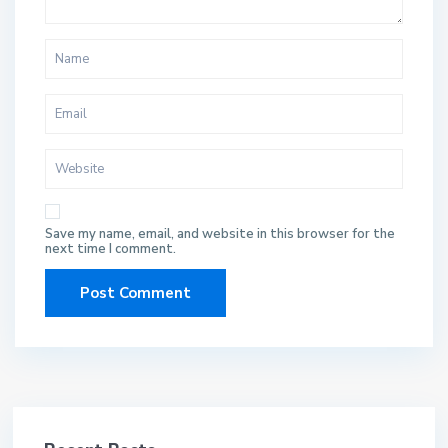
Save my name, email, and website in this browser for the
next time I comment.