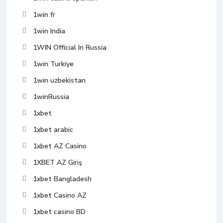
1win fr
1win India
1WIN Official In Russia
1win Turkiye
1win uzbekistan
1winRussia
1xbet
1xbet arabic
1xbet AZ Casino
1XBET AZ Giriş
1xbet Bangladesh
1xbet Casino AZ
1xbet casino BD