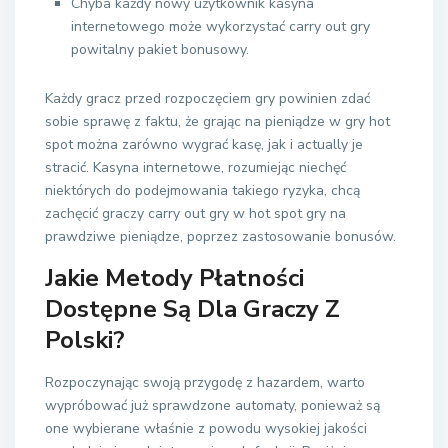
Chyba każdy nowy użytkownik kasyna
internetowego może wykorzystać carry out gry
powitalny pakiet bonusowy.
Każdy gracz przed rozpoczęciem gry powinien zdać
sobie sprawę z faktu, że grając na pieniądze w gry hot
spot można zarówno wygrać kasę, jak i actually je
stracić. Kasyna internetowe, rozumiejąc niechęć
niektórych do podejmowania takiego ryzyka, chcą
zachęcić graczy carry out gry w hot spot gry na
prawdziwe pieniądze, poprzez zastosowanie bonusów.
Jakie Metody Płatności
Dostępne Są Dla Graczy Z
Polski?
Rozpoczynając swoją przygodę z hazardem, warto
wypróbować już sprawdzone automaty, ponieważ są
one wybierane właśnie z powodu wysokiej jakości