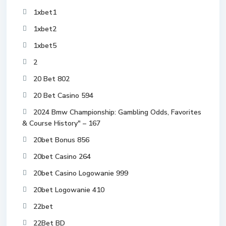
1xbet1
1xbet2
1xbet5
2
20 Bet 802
20 Bet Casino 594
2024 Bmw Championship: Gambling Odds, Favorites
& Course History" – 167
20bet Bonus 856
20bet Casino 264
20bet Casino Logowanie 999
20bet Logowanie 410
22bet
22Bet BD