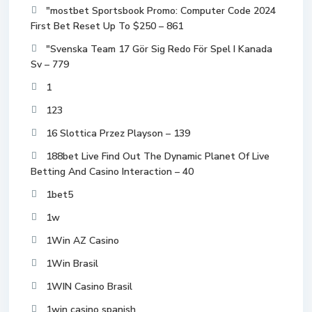
"mostbet Sportsbook Promo: Computer Code 2024
First Bet Reset Up To $250 – 861
"Svenska Team 17 Gör Sig Redo För Spel I Kanada
Sv – 779
1
123
16 Slottica Przez Playson – 139
188bet Live Find Out The Dynamic Planet Of Live
Betting And Casino Interaction – 40
1bet5
1w
1Win AZ Casino
1Win Brasil
1WIN Casino Brasil
1win casino spanish