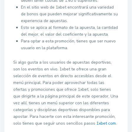
deben tener cuotas de 1.40 o superiores.
En el sitio web de 1xbet encontrará una variedad
de bonos que pueden mejorar significativamente su
experiencia de apuestas.
Esto se aplica al formato de la apuesta, la cantidad
del mejor, el valor del coeficiente y la apuesta.
Para optar a esta promoción, tienes que ser nuevo
usuario en la plataforma.
Si algo gusta a los usuarios de apuestas deportivas,
son los eventos en vivo. 1xbet te ofrece una gran
selección de eventos en directo accesibles desde el
menú principal. Para poder aprovechar todas las
ofertas y promociones que ofrece 1xbet, solo tienes
que dirigirte a la página principal de este operador. Una
vez allí, tienes un menú superior con las diferentes
categorías y disciplinas deportivas disponibles para
apostar. Para hacerte con esta interesante promoción,
solo tienes que seguir unos sencillos pasos
1xbet com
.