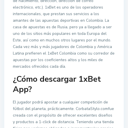
de nacimiento, dirección, dirección de correo
electrónico, etc.). 1xBet es uno de los operadores
internacionales, que prestan sus servicios a los
amantes de las apuestas deportivas en Colombia. La
casa de apuestas es de Rusia, pero ya a llegado a ser
uno de los sitios más populares en toda Europa del
Este, así como en muchos otros lugares por el mundo.
Cada vez más y más jugadores de Colombia y América
Latina prefieren el 1xBet Colombia como su corredor de
apuestas por los coeficientes altos y los miles de
mercados ofrecidos cada día.
¿Cómo descargar 1xBet
App?
El jugador podrá apostar a cualquier competición de
fútbol del planeta, prácticamente. CorbataStylo.comfue
creada con el propósito de ofrecer excelentes diseños
y productos a 1-click de distancia. Teniendo una tienda