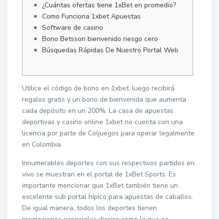
¿Cuántas ofertas tiene 1xBet en promedio?
Como Funciona 1xbet Apuestas
Software de casino
Bono Betsson bienvenido riesgo cero
Búsquedas Rápidas De Nuestro Portal Web
Utilice el código de bono en 1xbet, luego recibirá
regalos gratis y un bono de bienvenida que aumenta
cada depósito en un 200%. La casa de apuestas
deportivas y casino online 1xbet no cuenta con una
licencia por parte de Coljuegos para operar legalmente
en Colombia.
Innumerables deportes con sus respectivos partidos en
vivo se muestran en el portal de 1xBet Sports. Es
importante mencionar que 1xBet también tiene un
excelente sub portal hípico para apuestas de caballos.
De igual manera, todos los deportes tienen