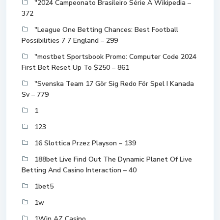
"2024 Campeonato Brasileiro Série A Wikipedia –
372
"League One Betting Chances: Best Football
Possibilities 7 7 England – 299
"mostbet Sportsbook Promo: Computer Code 2024
First Bet Reset Up To $250 – 861
"Svenska Team 17 Gör Sig Redo För Spel I Kanada
Sv – 779
1
123
16 Slottica Przez Playson – 139
188bet Live Find Out The Dynamic Planet Of Live
Betting And Casino Interaction – 40
1bet5
1w
1Win AZ Casino