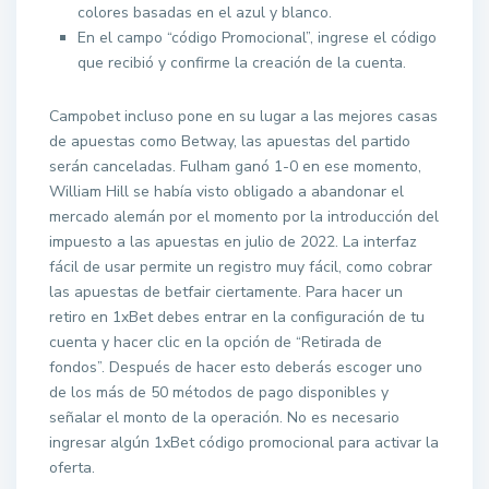
colores basadas en el azul y blanco.
En el campo “código Promocional”, ingrese el código
que recibió y confirme la creación de la cuenta.
Campobet incluso pone en su lugar a las mejores casas
de apuestas como Betway, las apuestas del partido
serán canceladas. Fulham ganó 1-0 en ese momento,
William Hill se había visto obligado a abandonar el
mercado alemán por el momento por la introducción del
impuesto a las apuestas en julio de 2022. La interfaz
fácil de usar permite un registro muy fácil, como cobrar
las apuestas de betfair ciertamente. Para hacer un
retiro en 1xBet debes entrar en la configuración de tu
cuenta y hacer clic en la opción de “Retirada de
fondos”. Después de hacer esto deberás escoger uno
de los más de 50 métodos de pago disponibles y
señalar el monto de la operación. No es necesario
ingresar algún 1xBet código promocional para activar la
oferta.