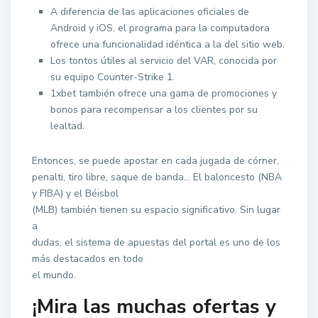
A diferencia de las aplicaciones oficiales de
Android y iOS, el programa para la computadora
ofrece una funcionalidad idéntica a la del sitio web.
Los tontos útiles al servicio del VAR, conocida por
su equipo Counter-Strike 1.
1xbet también ofrece una gama de promociones y
bonos para recompensar a los clientes por su
lealtad.
Entonces, se puede apostar en cada jugada de córner,
penalti, tiro libre, saque de banda… El baloncesto (NBA
y FIBA) y el Béisbol
(MLB) también tienen su espacio significativo. Sin lugar
a
dudas, el sistema de apuestas del portal es uno de los
más destacados en todo
el mundo.
¡Mira las muchas ofertas y