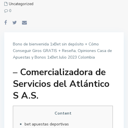
Uncategorized
0
Bono de bienvenida 1xBet sin depósito + Cómo
Conseguir Giros GRATIS + Reseña, Opiniones Casa de
Apuestas y Bonos 1xBet Julio 2023 Colombia
– Comercializadora de
Servicios del Atlántico
S A.S.
Content
bet apuestas deportivas