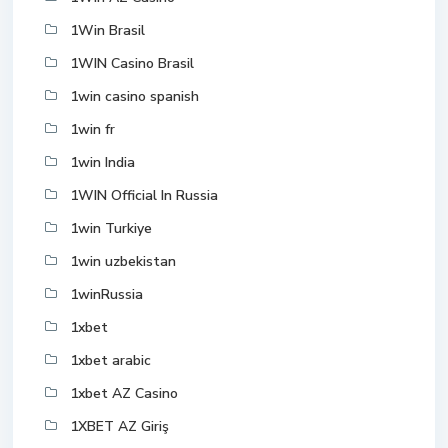
1Win Brasil
1WIN Casino Brasil
1win casino spanish
1win fr
1win India
1WIN Official In Russia
1win Turkiye
1win uzbekistan
1winRussia
1xbet
1xbet arabic
1xbet AZ Casino
1XBET AZ Giriş