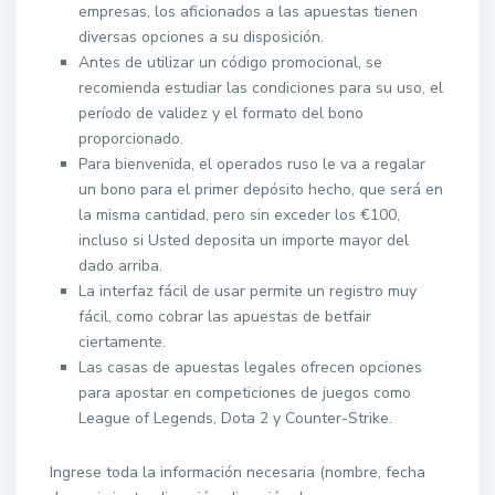
empresas, los aficionados a las apuestas tienen
diversas opciones a su disposición.
Antes de utilizar un código promocional, se
recomienda estudiar las condiciones para su uso, el
período de validez y el formato del bono
proporcionado.
Para bienvenida, el operados ruso le va a regalar
un bono para el primer depósito hecho, que será en
la misma cantidad, pero sin exceder los €100,
incluso si Usted deposita un importe mayor del
dado arriba.
La interfaz fácil de usar permite un registro muy
fácil, como cobrar las apuestas de betfair
ciertamente.
Las casas de apuestas legales ofrecen opciones
para apostar en competiciones de juegos como
League of Legends, Dota 2 y Counter-Strike.
Ingrese toda la información necesaria (nombre, fecha