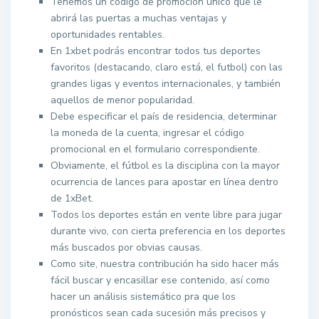
Tenemos un código de promoción único que le
abrirá las puertas a muchas ventajas y
oportunidades rentables.
En 1xbet podrás encontrar todos tus deportes
favoritos (destacando, claro está, el futbol) con las
grandes ligas y eventos internacionales, y también
aquellos de menor popularidad.
Debe especificar el país de residencia, determinar
la moneda de la cuenta, ingresar el código
promocional en el formulario correspondiente.
Obviamente, el fútbol es la disciplina con la mayor
ocurrencia de lances para apostar en línea dentro
de 1xBet.
Todos los deportes están en vente libre para jugar
durante vivo, con cierta preferencia en los deportes
más buscados por obvias causas.
Como site, nuestra contribución ha sido hacer más
fácil buscar y encasillar ese contenido, así como
hacer un análisis sistemático pra que los
pronósticos sean cada sucesión más precisos y